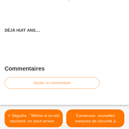
DÉJÀ HUIT ANS....
Commentaires
Ajouter un commentaire
< Séguéla : "Même si on est
Cameroun: nouvelles
clochard, on peut arriver à
mesures de sécurité à
mettre de côté 1.500 euros"
Maroua, après l'attentat -