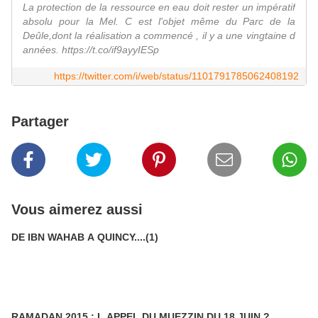
La protection de la ressource en eau doit rester un impératif
absolu pour la Mel. C est l'objet même du Parc de la
Deûle,dont la réalisation a commencé , il y a une vingtaine d
années. https://t.co/if9ayyIESp
https://twitter.com/i/web/status/1101791785062408192
Partager
Vous aimerez aussi
DE IBN WAHAB A QUINCY....(1)
RAMADAN 2015 : L APPEL DU MUEZZIN DU 18 JUIN ?