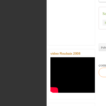
Se
Publ
video Roubaix 2008
com