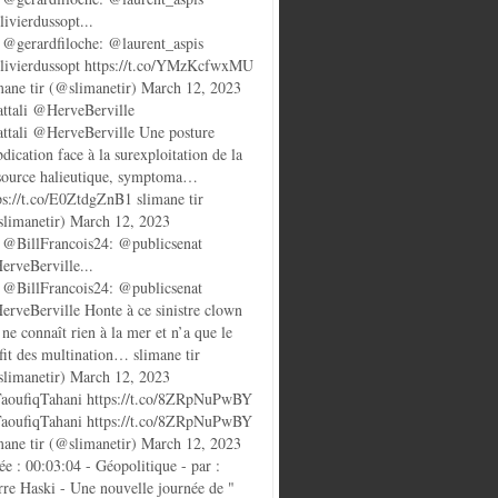
ivierdussopt...
@gerardfiloche: @laurent_aspis
ivierdussopt https://t.co/YMzKcfwxMU
mane tir (@slimanetir) March 12, 2023
ttali @HerveBerville
ttali @HerveBerville Une posture
bdication face à la surexploitation de la
source halieutique, symptoma…
ps://t.co/E0ZtdgZnB1 slimane tir
limanetir) March 12, 2023
@BillFrancois24: @publicsenat
rveBerville...
@BillFrancois24: @publicsenat
rveBerville Honte à ce sinistre clown
 ne connaît rien à la mer et n’a que le
fit des multination… slimane tir
limanetir) March 12, 2023
oufiqTahani https://t.co/8ZRpNuPwBY
oufiqTahani https://t.co/8ZRpNuPwBY
mane tir (@slimanetir) March 12, 2023
ée : 00:03:04 - Géopolitique - par :
rre Haski - Une nouvelle journée de "