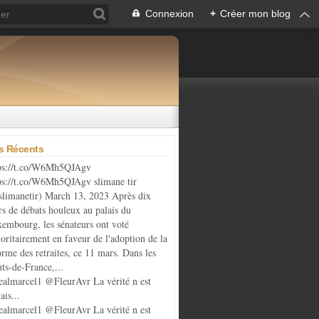
Connexion
+
Créer mon blog
es Récents
ps://t.co/W6Mh5QJAgv
ps://t.co/W6Mh5QJAgv slimane tir
limanetir) March 13, 2023 Après dix
rs de débats houleux au palais du
embourg, les sénateurs ont voté
oritairement en faveur de l'adoption de la
orme des retraites, ce 11 mars. Dans les
ts-de-France,...
almarcel1 @FleurAvr La vérité n est
ais...
almarcel1 @FleurAvr La vérité n est