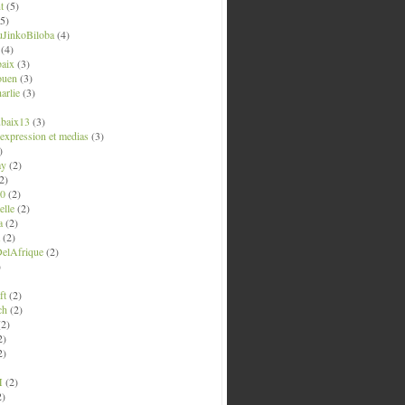
t
(5)
5)
uJinkoBiloba
(4)
(4)
aix
(3)
ouen
(3)
arlie
(3)
ubaix13
(3)
' expression et medias
(3)
)
ay
(2)
2)
0
(2)
lle
(2)
a
(2)
(2)
elAfrique
(2)
)
ft
(2)
ch
(2)
2)
2)
2)
M
(2)
2)