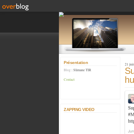
Présentation
21 jui
Su
Blog
: Slimane TIR
hu
Contact
Sup
ZAPPING VIDEO
#M
ht
Jun