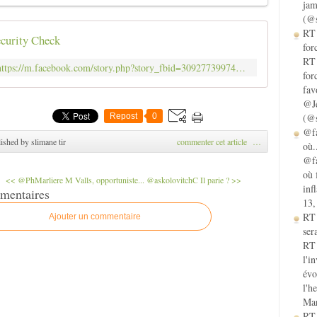
jam
(@s
RT 
curity Check
for
RT 
https://m.facebook.com/story.php?story_fbid=3092773997448344&id=159362754122831
for
fav
@Je
Repost
0
(@s
@fa
ished by slimane tir
commenter cet article
…
où.
@fa
où 
<< @PhMarliere M Valls, opportuniste...
@askolovitchC Il parie ? >>
inf
mentaires
13,
RT
Ajouter un commentaire
sera
RT 
l'i
évo
l'h
Mar
RT 