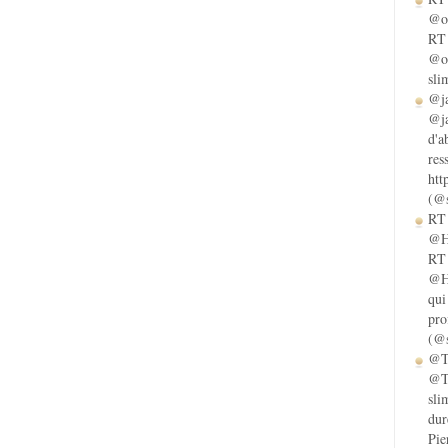
@ol
RT 
@ol
sli
@ja
@ja
d'a
res
htt
(@s
RT 
@He
RT 
@He
qui
pro
(@s
@Ta
@Ta
sli
dur
Pie