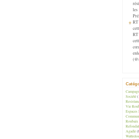
rés
les
Pré
RT 
cett
RT 
cet
cœu
enl
(@s
Catégo
Campagne
Société
(
Resistan
Vie Roub
Espaces 
Communau
Roubaix
Refondat
Agadir
(
Wattrelo