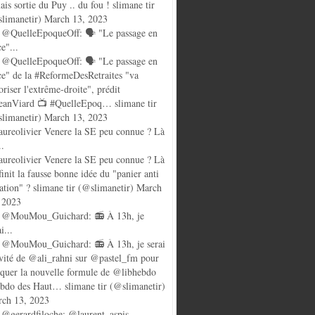
ais sortie du Puy .. du fou ! slimane tir
limanetir) March 13, 2023
@QuelleEpoqueOff: 🗣️ "Le passage en
ce"...
@QuelleEpoqueOff: 🗣️ "Le passage en
ce" de la #ReformeDesRetraites "va
oriser l'extrême-droite", prédit
anViard 📺 #QuelleEpoq… slimane tir
limanetir) March 13, 2023
ureolivier Venere la SE peu connue ? Là
..
ureolivier Venere la SE peu connue ? Là
finit la fausse bonne idée du "panier anti
lation" ? slimane tir (@slimanetir) March
 2023
 @MouMou_Guichard: 📻 À 13h, je
i...
@MouMou_Guichard: 📻 À 13h, je serai
nvité de @ali_rahni sur @pastel_fm pour
quer la nouvelle formule de @libhebdo
ebdo des Haut… slimane tir (@slimanetir)
ch 13, 2023
@gerardfiloche: @laurent_aspis