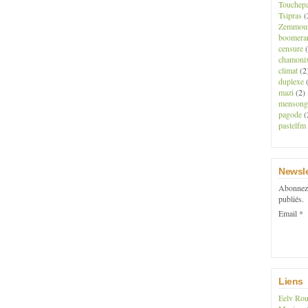
Touchep
Tsipras
(
Zemmou
boomera
censure
(
chamoni
climat
(2
duplexe
(
mazi
(2)
mensong
pagode
(
pastelfm
Newsle
Abonnez-
publiés.
Email
Liens
Eelv Rou