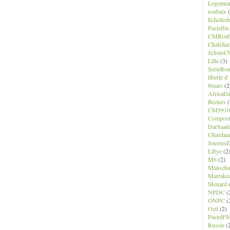
Logemen
roubaix
(
Echelled
Pastelfm
CMRoub
Chafcha
JeSuisCh
Lille
(3)
SerieRo
liberté d
8mars
(2
AfricaD
Beziers
(
CM5910
Composte
DarSaad
Ghardaia
JourneeD
Libye
(2
M6
(2)
Manscha
Marrake
Menard
(
NPDC
(
ONPC
(
Ozil
(2)
PastelF
Russie
(