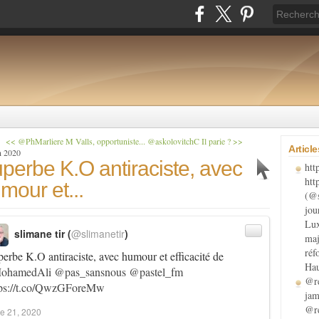
<< @PhMarliere M Valls, opportuniste...
@askolovitchC Il parie ? >>
Articl
n 2020
perbe K.O antiraciste, avec
htt
htt
mour et...
(@s
jou
Lux
slimane tir (
@slimanetir
)
maj
réf
erbe K.O antiraciste, avec humour et efficacité de
Hau
ohamedAli
@pas_sansnous
@pastel_fm
@re
tps://t.co/QwzGForeMw
jam
@re
e 21, 2020