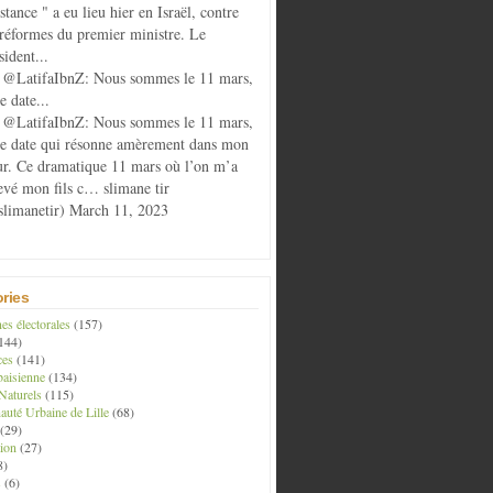
istance " a eu lieu hier en Israël, contre
 réformes du premier ministre. Le
sident...
@LatifaIbnZ: Nous sommes le 11 mars,
e date...
@LatifaIbnZ: Nous sommes le 11 mars,
te date qui résonne amèrement dans mon
r. Ce dramatique 11 mars où l’on m’a
evé mon fils c… slimane tir
limanetir) March 11, 2023
ries
s électorales
(157)
144)
ces
(141)
aisienne
(134)
Naturels
(115)
té Urbaine de Lille
(68)
(29)
ion
(27)
8)
s
(6)