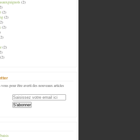
asauxguignols
(2)
2)
r
(2)
ng
(2)
2)
x
(2)
)
2)
e
(2)
2)
(2)
tter
vous pour être averti des nouveaux articles
baisis