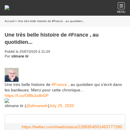
MENU
Accueil
» Une très belle histoire de #France , au quotidien...
Une très belle histoire de #France , au
quotidien...
Publié le 25/07/2020 à 11:20
Par
slimane tir
Une très belle histoire de
#France
, au quotidien qui s'écrit dans
les banlieues. Merci pour cette chronique…
https://t.co/Ol8bJudbGP
slimane tir (
@slimanetir
)
July 25, 2020
https://twitter.com/i/web/status/1286954501463777280