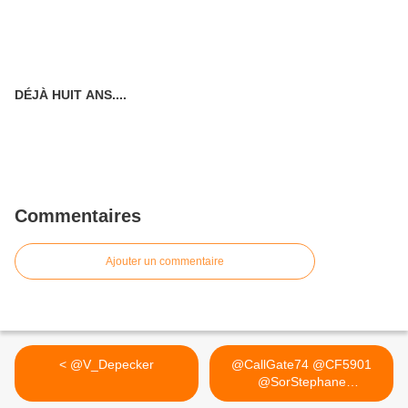
DÉJÀ HUIT ANS....
Commentaires
Ajouter un commentaire
< @V_Depecker
@CallGate74 @CF5901
@SorStephane
@CossonPhilippe... >