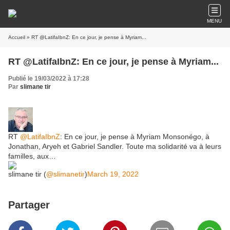
MENU
Accueil
» RT @LatifaIbnZ: En ce jour, je pense à Myriam...
RT @LatifaIbnZ: En ce jour, je pense à Myriam...
Publié le 19/03/2022 à 17:28
Par
slimane tir
RT
@LatifaIbnZ
: En ce jour, je pense à Myriam Monsonégo, à
Jonathan, Aryeh et Gabriel Sandler. Toute ma solidarité va à leurs
familles, aux…
slimane tir (
@slimanetir
)
March 19, 2022
Partager