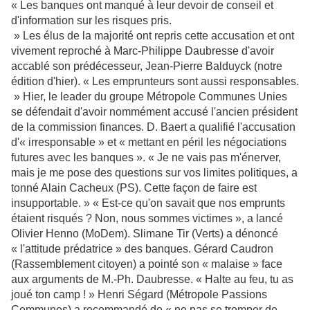
« Les banques ont manqué à leur devoir de conseil et
d'information sur les risques pris.
» Les élus de la majorité ont repris cette accusation et ont
vivement reproché à Marc-Philippe Daubresse d'avoir
accablé son prédécesseur, Jean-Pierre Balduyck (notre
édition d'hier). « Les emprunteurs sont aussi responsables.
» Hier, le leader du groupe Métropole Communes Unies
se défendait d'avoir nommément accusé l'ancien président
de la commission finances. D. Baert a qualifié l'accusation
d'« irresponsable » et « mettant en péril les négociations
futures avec les banques ». « Je ne vais pas m'énerver,
mais je me pose des questions sur vos limites politiques, a
tonné Alain Cacheux (PS). Cette façon de faire est
insupportable. » « Est-ce qu'on savait que nos emprunts
étaient risqués ? Non, nous sommes victimes », a lancé
Olivier Henno (MoDem). Slimane Tir (Verts) a dénoncé
« l'attitude prédatrice » des banques. Gérard Caudron
(Rassemblement citoyen) a pointé son « malaise » face
aux arguments de M.-Ph. Daubresse. « Halte au feu, tu as
joué ton camp ! » Henri Ségard (Métropole Passions
Communes) a recommandé de « ne pas se tromper de