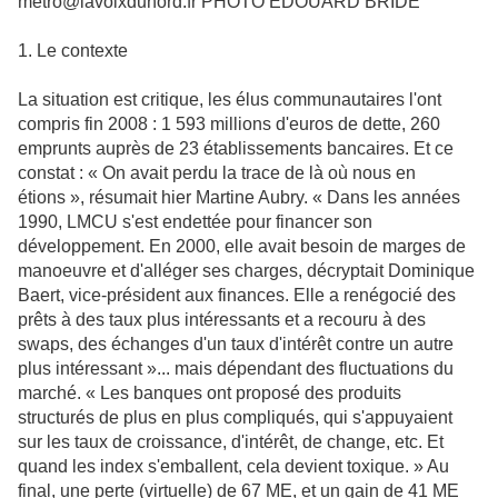
metro@lavoixdunord.fr PHOTO ÉDOUARD BRIDE
1. Le contexte
La situation est critique, les élus communautaires l'ont
compris fin 2008 : 1 593 millions d'euros de dette, 260
emprunts auprès de 23 établissements bancaires. Et ce
constat : « On avait perdu la trace de là où nous en
étions », résumait hier Martine Aubry. « Dans les années
1990, LMCU s'est endettée pour financer son
développement. En 2000, elle avait besoin de marges de
manoeuvre et d'alléger ses charges, décryptait Dominique
Baert, vice-président aux finances. Elle a renégocié des
prêts à des taux plus intéressants et a recouru à des
swaps, des échanges d'un taux d'intérêt contre un autre
plus intéressant »... mais dépendant des fluctuations du
marché. « Les banques ont proposé des produits
structurés de plus en plus compliqués, qui s'appuyaient
sur les taux de croissance, d'intérêt, de change, etc. Et
quand les index s'emballent, cela devient toxique. » Au
final, une perte (virtuelle) de 67 ME, et un gain de 41 ME