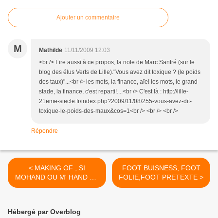
Ajouter un commentaire
M
Mathilde
11/11/2009 12:03
<br /> Lire aussi à ce propos, la note de Marc Santré (sur le
blog des élus Verts de Lille)."Vous avez dit toxique ? (le poids
des taux)"...<br /> les mots, la finance, aïe! les mots, le grand
stade, la finance, c'est reparti!....<br /> C'est là : http://lille-
21eme-siecle.fr/index.php?2009/11/08/255-vous-avez-dit-
toxique-le-poids-des-maux&cos=1<br /> <br /> <br />
Répondre
< MAKING OF , SI
FOOT BUISNESS, FOOT
MOHAND OU M' HAND EN
FOLIE,FOOT PRETEXTE >
V.O.S.T.
Hébergé par Overblog