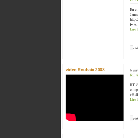
En ef
January
http://
▶ Art
Lire l
Pub
video Roubaix 2008
6 jan
RT @
RT @V
compa
(@sli
Lire l
Pub