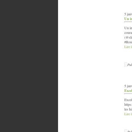
5 jan
Un i
Un im
coura
(@sli
#Roub
Lire l
Pub
5 jan
Excel
Excel
https
les hi
Lire l
Pub