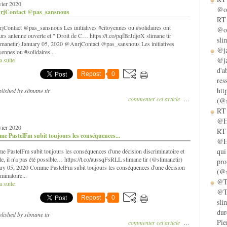
vier 2020
@ol
jContact @pas_sansnous
RT 
Contact @pas_sansnous Les initiatives #citoyennes ou #solidaires ont
@ol
urs antenne ouverte et " Droit de C… https://t.co/pqfBrJdjoX slimane tir
sli
manetir) January 05, 2020 @AnrjContact @pas_sansnous Les initiatives
@ja
yennes ou #solidaires...
@ja
a suite
d'a
Repost
0
res
htt
lished by slimane tir
commenter cet article
…
(@s
RT 
@He
vier 2020
RT 
e PastelFm subit toujours les conséquences...
@He
qui
 PastelFm subit toujours les conséquences d'une décision discriminatoire et
ale, il n'a pas été possible… https://t.co/aussqFsRLL slimane tir (@slimanetir)
pro
ry 05, 2020 Comme PastelFm subit toujours les conséquences d'une décision
(@s
iminatoire...
@Ta
a suite
@Ta
Repost
0
sli
dur
lished by slimane tir
Pie
commenter cet article
…