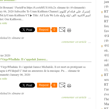
jam
(@s
fet Bounani ! PastelFm https://t.co/uMUS16Sc2x slimane tir (@slimanetir)
RT 
 06, 2020 Subscribe To Umm Kulthum Channel | إشترك علي قناة ام كلثوم
bit.ly/Umm-Kulthum-YT ▶ Title: Alf Lela We Lela اسم الاغنية :الف ليلة وليله
for
ist: Om Kalthoom...
RT 
a suite
for
Repost
0
fav
@Je
lished by slimane tir
(@s
commenter cet article
…
@fa
où.
@fa
vier 2020
VirgoWhallala: Il s’appelait Janusz...
où 
inf
irgoWhallala: Il s’appelait Janusz Michalski. Il est mort en protégeant sa
13,
gne à #Villejuif C’était un amoureux de la musique. Pu… slimane tir
RT
manetir) January 06, 2020
a suite
sera
RT 
Repost
0
l'i
lished by slimane tir
évo
commenter cet article
…
l'h
Mar
RT 