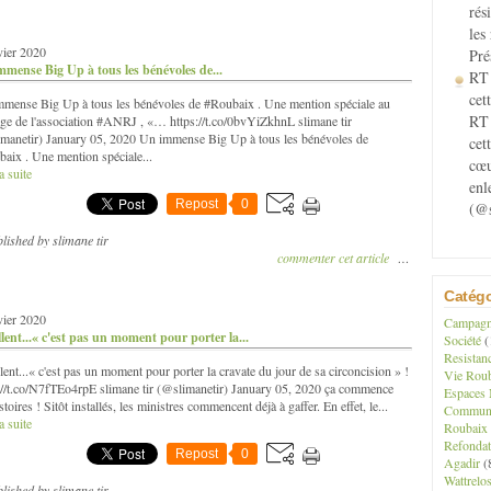
rés
les
vier 2020
Pré
mmense Big Up à tous les bénévoles de...
RT 
cett
mense Big Up à tous les bénévoles de #Roubaix . Une mention spéciale au
RT 
ge de l'association #ANRJ , «… https://t.co/0bvYiZkhnL slimane tir
manetir) January 05, 2020 Un immense Big Up à tous les bénévoles de
cet
aix . Une mention spéciale...
cœu
a suite
enl
Repost
0
(@s
lished by slimane tir
commenter cet article
…
Catégo
vier 2020
Campagne
lent...« c'est pas un moment pour porter la...
Société
(
Resistan
lent...« c'est pas un moment pour porter la cravate du jour de sa circoncision » !
Vie Roub
://t.co/N7fTEo4rpE slimane tir (@slimanetir) January 05, 2020 ça commence
Espaces 
stoires ! Sitôt installés, les ministres commencent déjà à gaffer. En effet, le...
Communau
a suite
Roubaix
Refondat
Repost
0
Agadir
(
Wattrelo
lished by slimane tir