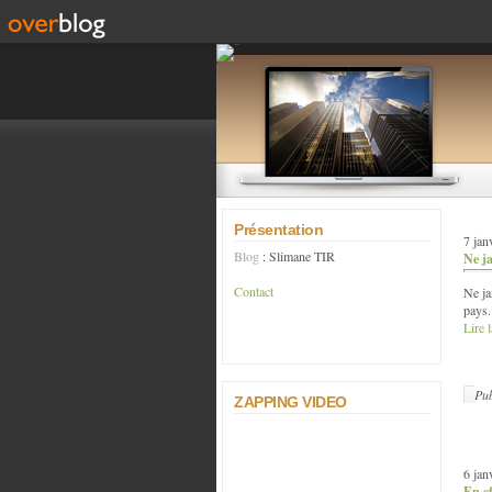
Présentation
7 jan
Blog
: Slimane TIR
Ne ja
Contact
Ne ja
pays.
Lire l
Pub
ZAPPING VIDEO
6 jan
En ef