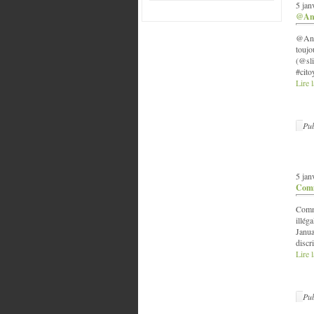
5 jan
@Anr
@Anrj
toujo
(@sli
#cito
Lire l
Pub
5 jan
Comm
Comme
illég
Janua
discr
Lire l
Pub