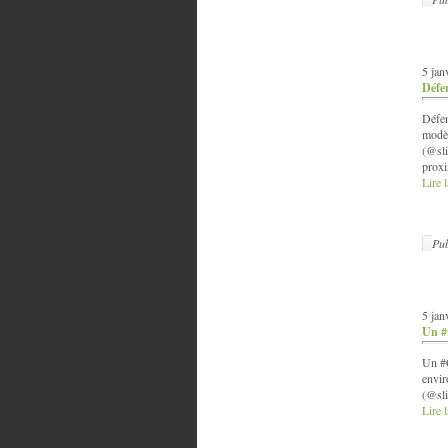
5 jan
Défen
Défen
modèl
(@sli
proxi
Lire l
Pub
5 jan
Un #C
Un #C
envir
(@sli
Lire l