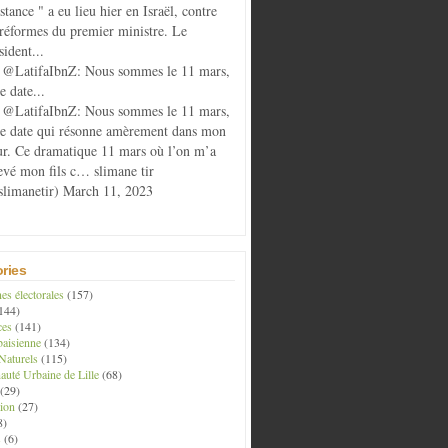
istance " a eu lieu hier en Israël, contre
 réformes du premier ministre. Le
sident...
@LatifaIbnZ: Nous sommes le 11 mars,
e date...
@LatifaIbnZ: Nous sommes le 11 mars,
te date qui résonne amèrement dans mon
r. Ce dramatique 11 mars où l’on m’a
evé mon fils c… slimane tir
limanetir) March 11, 2023
ries
s électorales
(157)
144)
ces
(141)
aisienne
(134)
Naturels
(115)
té Urbaine de Lille
(68)
(29)
ion
(27)
8)
s
(6)