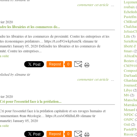
Logemen
commenter cet article
…
roubaix
(
Echelled
Pastelfm
CMRoub
vier 2020
Chafcha
dre les librairies et les commerces de...
JeSuisCh
dre les librairies et les commerces de proximité. Contre les entreprises et les
Lille
(3)
es économiques prédateurs… https://t.co/FGwkpSem5k slimane tir
SerieRo
manetir) January 05, 2020 Défendre les librairies et les commerces de
liberté d
mité. Contre les entreprises...
8mars
(2
a suite
AfricaD
Beziers
(
Repost
0
CM5910
Composte
lished by slimane tir
DarSaad
commenter cet article
…
Ghardaia
JourneeD
Libye
(2
M6
(2)
vier 2020
Manscha
ri pour l'essentiel face à la prédation...
Marrake
Menard
(
ri pour l'essentiel face à la prédation capitaliste et ses ravages humains et
NPDC
(
onnementaux #eau #écologie… https://t.co/sO8hIIuL8b slimane tir
ONPC
(
manetir) January 05, 2020
Ozil
(2)
a suite
PastelF
Russie
(
Repost
0