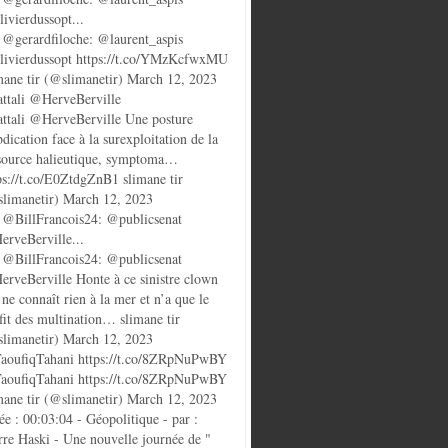
ivierdussopt...
@gerardfiloche: @laurent_aspis
ivierdussopt https://t.co/YMzKcfwxMU
mane tir (@slimanetir) March 12, 2023
ttali @HerveBerville
ttali @HerveBerville Une posture
bdication face à la surexploitation de la
source halieutique, symptoma…
ps://t.co/E0ZtdgZnB1 slimane tir
limanetir) March 12, 2023
@BillFrancois24: @publicsenat
rveBerville...
@BillFrancois24: @publicsenat
rveBerville Honte à ce sinistre clown
 ne connaît rien à la mer et n’a que le
fit des multination… slimane tir
limanetir) March 12, 2023
oufiqTahani https://t.co/8ZRpNuPwBY
oufiqTahani https://t.co/8ZRpNuPwBY
mane tir (@slimanetir) March 12, 2023
ée : 00:03:04 - Géopolitique - par :
rre Haski - Une nouvelle journée de "