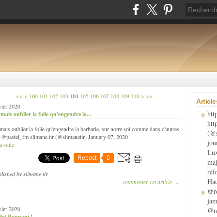
120
130
140
150
160
170
180
190
200
300
400
500
<<
<
100
101
102
103
104
105
106
107
108
109
110
>
>>
Articl
vier 2020
htt
mais oublier la folie qu'engendre la...
htt
mais oublier la folie qu'engendre la barbarie, sur notre sol comme dans d'autres
(@s
 @pastel_fm slimane tir (@slimanetir) January 07, 2020
jou
a suite
Lux
Repost
0
maj
réf
lished by slimane tir
Hau
commenter cet article
…
@re
jam
vier 2020
@re
fet Bounani !