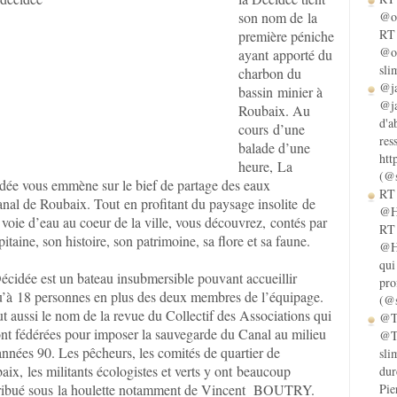
son nom de la
@ol
RT 
première péniche
@ol
ayant apporté du
sli
charbon du
@ja
bassin minier à
@ja
Roubaix. Au
d'a
cours d’une
res
balade d’une
htt
heure, La
(@s
dée vous emmène sur le bief de partage des eaux
RT 
anal de Roubaix. Tout en profitant du paysage insolite de
@He
 voie d’eau au coeur de la ville, vous découvrez, contés par
RT 
pitaine, son histoire, son patrimoine, sa flore et sa faune.
@He
qui
écidée est un bateau insubmersible pouvant accueillir
pro
u’à 18 personnes en plus des deux membres de l’équipage.
(@s
ut aussi le nom de la revue du Collectif des Associations qui
@Ta
ont fédérées pour imposer la sauvegarde du Canal au milieu
@Ta
années 90. Les pêcheurs, les comités de quartier de
sli
ix, les militants écologistes et verts y ont beaucoup
dur
ribué sous la houlette notamment de Vincent BOUTRY.
Pie