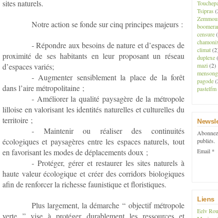
sites naturels.
Touchep
Tsipras
(
Zemmou
Notre action se fonde sur cinq principes majeurs :
boomera
censure
(
chamoni
- Répondre aux besoins de nature et d’espaces de
climat
(2
proximité de ses habitants en leur proposant un réseau
duplexe
(
d’espaces variés;
mazi
(2)
mensong
- Augmenter sensiblement la place de la forêt
pagode
(
dans l’aire métropolitaine ;
pastelfm
- Améliorer la qualité paysagère de la métropole
lilloise en valorisant les identités naturelles et culturelles du
territoire ;
Newsle
- Maintenir ou réaliser des continuités
Abonnez-
écologiques et paysagères entre les espaces naturels, tout
publiés.
en favorisant les modes de déplacements doux ;
Email
- Protéger, gérer et restaurer les sites naturels à
haute valeur écologique et créer des corridors biologiques
afin de renforcer la richesse faunistique et floristiques.
Liens
Plus largement, la démarche “ objectif métropole
Eelv Rou
verte ” vise à protéger durablement les ressources et