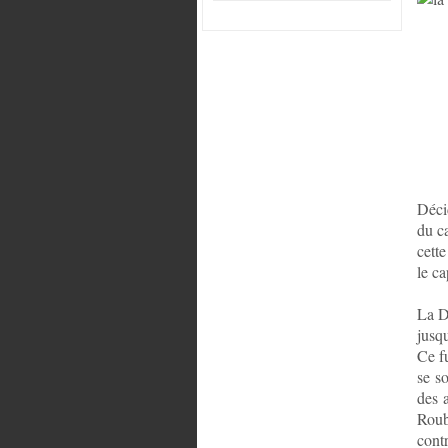
Déci
du c
cette
le ca
La D
jusq
Ce f
se s
des 
Rouba
cont