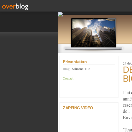
Présentation
24 dé
D
Blog
: Slimane TIR
B
Contact
J' ai
anné
essen
ZAPPING VIDEO
de l'
Envi
"Jean