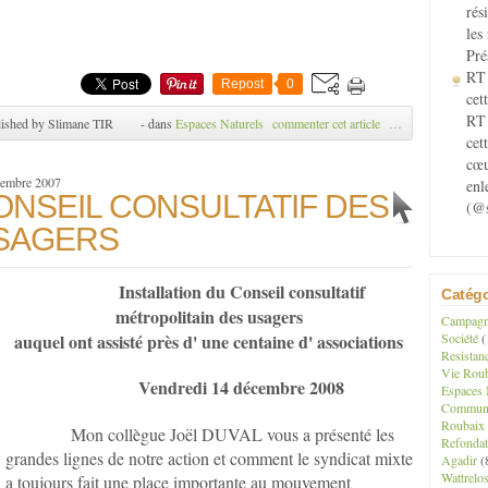
rés
les
Pré
RT 
Repost
0
cett
RT 
ished by Slimane TIR
-
dans
Espaces Naturels
commenter cet article
…
cet
cœu
cembre 2007
enl
ONSEIL CONSULTATIF DES
(@s
SAGERS
Installation du
Conseil consultatif
Catégo
métropolitain des usagers
Campagne
auquel ont assisté près d' une centaine d' associations
Société
(
Resistan
Vie Roub
Vendredi 14 décembre 2008
Espaces 
Communau
Roubaix
Mon collègue Joël DUVAL vous a présenté les
Refondat
grandes lignes de notre action et comment le syndicat mixte
Agadir
(
Wattrelo
a toujours fait une place importante au mouvement