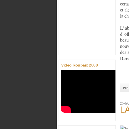
certa
et al
la ch
L' ab
d' of
beauc
nouv
des a
Deve
video Roubaix 2008
Publ
20 dé
L