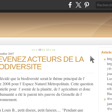
<<
<
10
11
12
>
>>
Articl
cembre 2007
EVENEZ ACTEURS DE LA
htt
htt
IODIVERSITE
(@s
jou
 décidé que la biodiversité serait le thème principal de l'
Lux
e 2008 pour l' Espace Naturel Métropolitain. Cette question
maj
tielle pour l' avenir de la planète, de l' agriculture et donc
réf
Hau
 humanité a été le parent très pauvre du Grenelle de l'
@re
ronnement.
jam
@re
 Louis B., petit diseux, petit faiseux.... "Pendant que