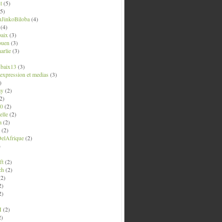
t
(5)
5)
uJinkoBiloba
(4)
(4)
aix
(3)
ouen
(3)
arlie
(3)
ubaix13
(3)
' expression et medias
(3)
)
ay
(2)
2)
0
(2)
lle
(2)
a
(2)
(2)
elAfrique
(2)
)
ft
(2)
ch
(2)
2)
2)
2)
M
(2)
2)