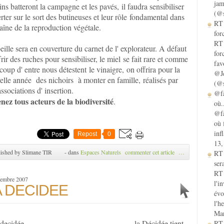
jam
ins batteront la campagne et les pavés, il faudra sensibiliser
(@s
erter sur le sort des butineuses et leur rôle fondamental dans
RT 
aîne de la reproduction végétale.
for
RT 
eille sera en couverture du carnet de l' explorateur. A défaut
for
frir des ruches pour sensibiliser, le miel se fait rare et comme
fav
oup d' entre nous détestent le vinaigre, on offrira pour la
@Je
elle année des nichoirs à monter en famille, réalisés par
(@s
ssociations d' insertion.
@fa
nez tous acteurs de la biodiversité
.
où.
@fa
où 
inf
Repost
0
13,
ished by Slimane TIR
-
dans
Espaces Naturels
commenter cet article
…
RT
sera
RT 
cembre 2007
l'i
A DECIDEE
évo
l'h
Mar
la Décidée tient
RT 