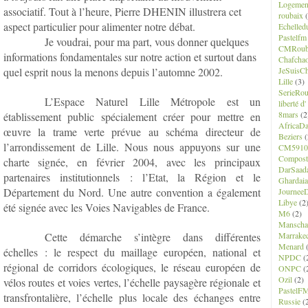
Logemen
associatif. Tout à l’heure, Pierre DHENIN illustrera cet
roubaix
(
aspect particulier pour alimenter notre débat.
Echelled
Pastelfm
Je voudrai, pour ma part, vous donner quelques
CMRoub
informations fondamentales sur notre action et surtout dans
Chafcha
quel esprit nous la menons depuis l’automne 2002.
JeSuisCh
Lille
(3)
SerieRo
L’Espace Naturel Lille Métropole est un
liberté d
8mars
(2
établissement public spécialement créer pour mettre en
AfricaD
œuvre la trame verte prévue au schéma directeur de
Beziers
(
l’arrondissement de Lille. Nous nous appuyons sur une
CM5910
Composte
charte signée, en février 2004, avec les principaux
DarSaad
partenaires institutionnels : l’Etat, la Région et le
Ghardaia
Département du Nord. Une autre convention a également
JourneeD
Libye
(2
été signée avec les Voies Navigables de France.
M6
(2)
Manscha
Cette démarche s’intègre dans différentes
Marrake
Menard
(
échelles : le respect du maillage européen, national et
NPDC
(
régional de corridors écologiques, le réseau européen de
ONPC
(
Ozil
(2)
vélos routes et voies vertes, l’échelle paysagère régionale et
PastelF
transfrontalière, l’échelle plus locale des échanges entre
Russie
(