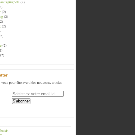
asauxguignols
(2)
2)
r
(2)
ng
(2)
2)
x
(2)
)
2)
e
(2)
2)
(2)
tter
vous pour être averti des nouveaux articles
baisis