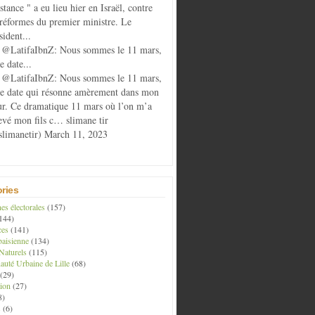
istance " a eu lieu hier en Israël, contre
 réformes du premier ministre. Le
sident...
@LatifaIbnZ: Nous sommes le 11 mars,
e date...
@LatifaIbnZ: Nous sommes le 11 mars,
te date qui résonne amèrement dans mon
r. Ce dramatique 11 mars où l’on m’a
evé mon fils c… slimane tir
limanetir) March 11, 2023
ries
s électorales
(157)
144)
ces
(141)
aisienne
(134)
Naturels
(115)
té Urbaine de Lille
(68)
(29)
ion
(27)
8)
s
(6)