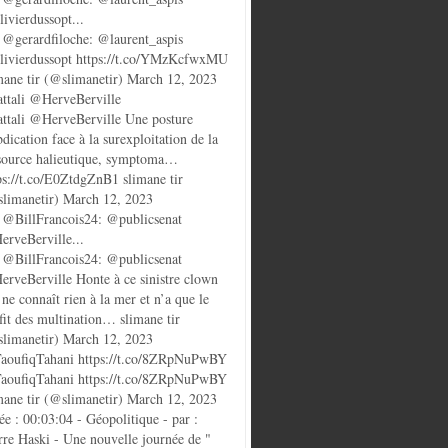
ivierdussopt...
@gerardfiloche: @laurent_aspis
ivierdussopt https://t.co/YMzKcfwxMU
mane tir (@slimanetir) March 12, 2023
ttali @HerveBerville
ttali @HerveBerville Une posture
bdication face à la surexploitation de la
source halieutique, symptoma…
ps://t.co/E0ZtdgZnB1 slimane tir
limanetir) March 12, 2023
@BillFrancois24: @publicsenat
rveBerville...
@BillFrancois24: @publicsenat
rveBerville Honte à ce sinistre clown
 ne connaît rien à la mer et n’a que le
fit des multination… slimane tir
limanetir) March 12, 2023
oufiqTahani https://t.co/8ZRpNuPwBY
oufiqTahani https://t.co/8ZRpNuPwBY
mane tir (@slimanetir) March 12, 2023
ée : 00:03:04 - Géopolitique - par :
rre Haski - Une nouvelle journée de "