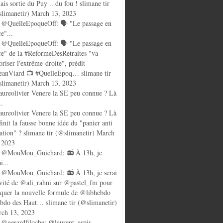
ais sortie du Puy .. du fou ! slimane tir
limanetir) March 13, 2023
@QuelleEpoqueOff: 🗣️ "Le passage en
ce"...
@QuelleEpoqueOff: 🗣️ "Le passage en
ce" de la #ReformeDesRetraites "va
oriser l'extrême-droite", prédit
anViard 📺 #QuelleEpoq… slimane tir
limanetir) March 13, 2023
ureolivier Venere la SE peu connue ? Là
..
ureolivier Venere la SE peu connue ? Là
finit la fausse bonne idée du "panier anti
lation" ? slimane tir (@slimanetir) March
 2023
 @MouMou_Guichard: 📻 À 13h, je
i...
@MouMou_Guichard: 📻 À 13h, je serai
nvité de @ali_rahni sur @pastel_fm pour
quer la nouvelle formule de @libhebdo
ebdo des Haut… slimane tir (@slimanetir)
ch 13, 2023
@gerardfiloche: @laurent_aspis