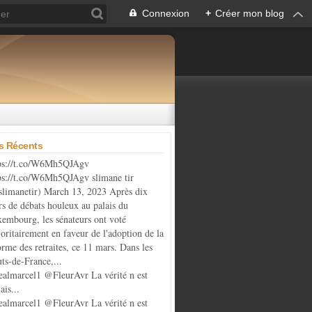
Connexion
+
Créer mon blog
es Récents
ps://t.co/W6Mh5QJAgv
ps://t.co/W6Mh5QJAgv slimane tir
limanetir) March 13, 2023 Après dix
rs de débats houleux au palais du
embourg, les sénateurs ont voté
oritairement en faveur de l'adoption de la
orme des retraites, ce 11 mars. Dans les
ts-de-France,...
almarcel1 @FleurAvr La vérité n est
ais...
almarcel1 @FleurAvr La vérité n est