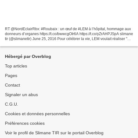
RT @NordEclairRbx: #Roubaix : un œuf de #LEM à l’hôpital, hommage aux
donneurs d’organes https://t.co/bwwcgOIr6A https://t.co/yZrAHPJSpA slimane
tir (@slimanetir) June 25, 2016 Pour célébrer la vie, LEM voulait réaliser "
quelque chose d'éminemment coloré...
Hébergé par Overblog
Top articles
Pages
Contact
Signaler un abus
C.G.U.
Cookies et données personnelles
Préférences cookies
Voir le profil de Slimane TIR sur le portail Overblog