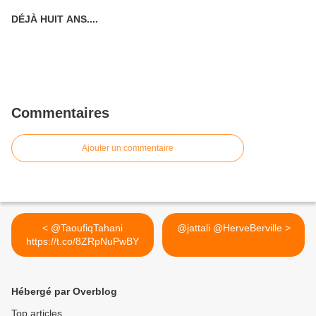
DÉJÀ HUIT ANS....
Commentaires
Ajouter un commentaire
< @TaoufiqTahani
@jattali @HerveBerville >
https://t.co/8ZRpNuPwBY
Hébergé par Overblog
Top articles