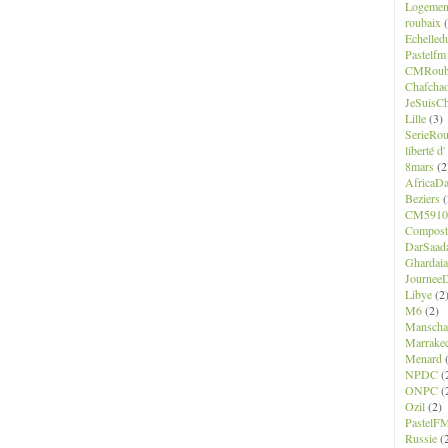
Logemen
roubaix
(
Echelled
Pastelfm
CMRoub
Chafcha
JeSuisCh
Lille
(3)
SerieRo
liberté d
8mars
(2
AfricaD
Beziers
(
CM5910
Composte
DarSaad
Ghardaia
JourneeD
Libye
(2
M6
(2)
Manscha
Marrake
Menard
(
NPDC
(
ONPC
(
Ozil
(2)
PastelF
Russie
(