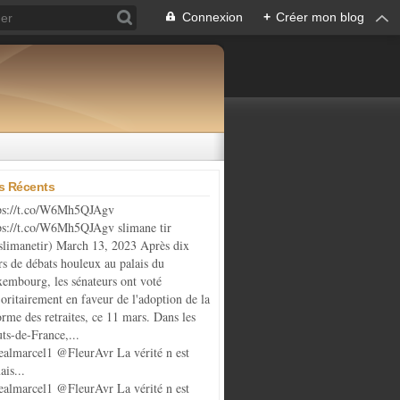
Connexion
+
Créer mon blog
es Récents
ps://t.co/W6Mh5QJAgv
ps://t.co/W6Mh5QJAgv slimane tir
limanetir) March 13, 2023 Après dix
rs de débats houleux au palais du
embourg, les sénateurs ont voté
oritairement en faveur de l'adoption de la
orme des retraites, ce 11 mars. Dans les
ts-de-France,...
almarcel1 @FleurAvr La vérité n est
ais...
almarcel1 @FleurAvr La vérité n est