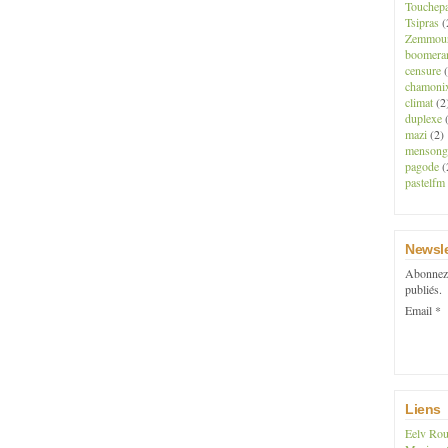
Touchep
Tsipras
(
Zemmou
boomera
censure
(
chamoni
climat
(2
duplexe
(
mazi
(2)
mensong
pagode
(
pastelfm
Newsle
Abonnez-
publiés.
Email
Liens
Eelv Rou