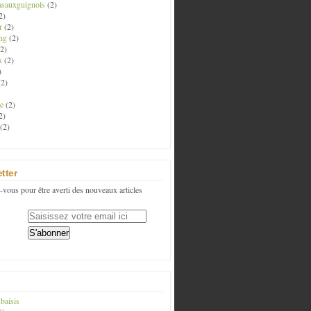
asauxguignols
(2)
2)
r
(2)
ng
(2)
2)
x
(2)
)
2)
e
(2)
2)
(2)
tter
vous pour être averti des nouveaux articles
baisis