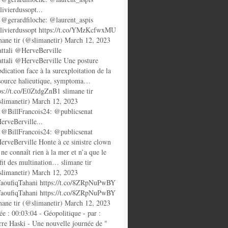
ivierdussopt...
@gerardfiloche: @laurent_aspis
ivierdussopt https://t.co/YMzKcfwxMU
mane tir (@slimanetir) March 12, 2023
ttali @HerveBerville
ttali @HerveBerville Une posture
bdication face à la surexploitation de la
source halieutique, symptoma…
ps://t.co/E0ZtdgZnB1 slimane tir
limanetir) March 12, 2023
@BillFrancois24: @publicsenat
rveBerville...
@BillFrancois24: @publicsenat
rveBerville Honte à ce sinistre clown
 ne connaît rien à la mer et n’a que le
fit des multination… slimane tir
limanetir) March 12, 2023
oufiqTahani https://t.co/8ZRpNuPwBY
oufiqTahani https://t.co/8ZRpNuPwBY
mane tir (@slimanetir) March 12, 2023
ée : 00:03:04 - Géopolitique - par :
rre Haski - Une nouvelle journée de "