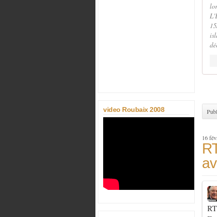
lo
L'
15
is
dé
co
video Roubaix 2008
Publ
16 fév
RT
av
R