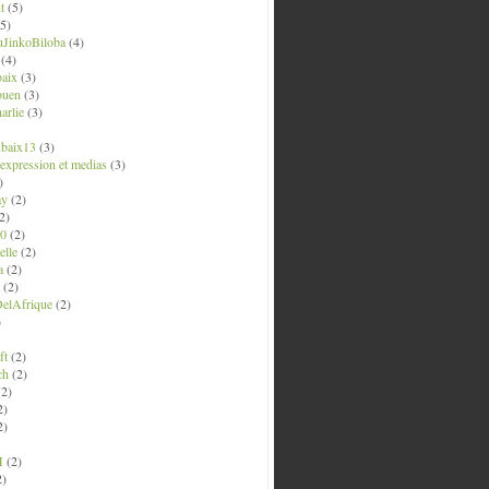
t
(5)
5)
uJinkoBiloba
(4)
(4)
aix
(3)
ouen
(3)
arlie
(3)
ubaix13
(3)
' expression et medias
(3)
)
ay
(2)
2)
0
(2)
lle
(2)
a
(2)
(2)
elAfrique
(2)
)
ft
(2)
ch
(2)
2)
2)
2)
M
(2)
2)