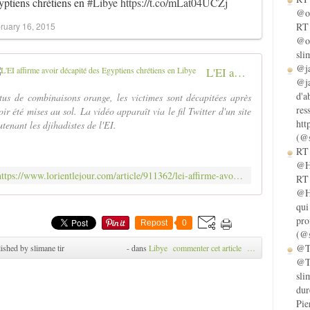
ptiens chrétiens en
#Libye
https://t.co/mLat04UCZj
@ol
ruary 16, 2015
RT 
@ol
sli
@ja
L'EI affirme avoir décapité des Egyptiens chrétiens en Libye
@ja
d'a
tus de combinaisons orange, les victimes sont décapitées après
res
oir été mises au sol. La vidéo apparaît via le fil Twitter d'un site
htt
utenant les djihadistes de l'EI.
(@s
RT 
@He
https://www.lorientlejour.com/article/911362/lei-affirme-avoir-decapite-des-egyptiens-chretiens-en-libye.html
RT 
@He
qui
pro
Repost
0
(@s
@Ta
ished by slimane tir
-
dans
Libye
commenter cet article
…
@Ta
sli
dur
Pie