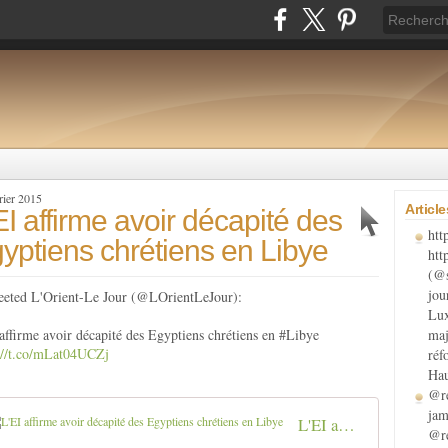
rier 2015
Articl
EI affirme avoir décapité des
htt
yptiens chrétiens en Libye
htt
(@s
jou
eeted L'Orient-Le Jour (@LOrientLeJour):
Lux
affirme avoir décapité des Egyptiens chrétiens en #Libye
maj
://t.co/mLat04UCZj
réf
Hau
@re
jam
L'EI affirme avoir décapité des Egyptiens chrétiens en Libye
@re