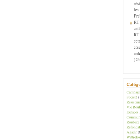
rés
les
Pré
RT 
cett
RT 
cet
cœu
enl
(@s
Catégo
Campagne
Société
(
Resistan
Vie Roub
Espaces 
Communau
Roubaix
Refondat
Agadir
(
Wattrelo