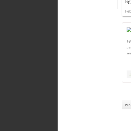
Egy
Feb
Vê
av
so
Publ