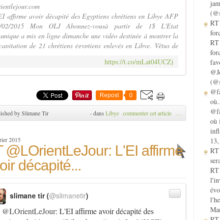
jam
rientlejour.com
(@s
EI affirme avoir décapité des Egyptiens chrétiens en Libye AFP
RT 
/02/2015 Mon OLJ Abonnez-vousà partir de 1$ L'Etat
for
lamique a mis en ligne dimanche une vidéo destinée à montrer la
RT 
capitation de 21 chrétiens égyptiens enlevés en Libye. Vêtus de
for
mbinaisons orange, les victimes sont décapitées…
https://t.co/mLat04UCZj
fav
@Je
(@s
@fa
Repost
0
où.
@fa
ished by Slimane Tir
-
dans
Libye
commenter cet article
…
où 
inf
rier 2015
13,
 @LOrientLeJour: L'EI affirme
RT
sera
oir décapité...
RT 
l'i
évo
slimane tir (
@slimanetir
)
l'h
Mar
T
@LOrientLeJour
: L'EI affirme avoir décapité des
RT 