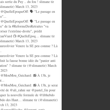
ais sortie du Puy .. du fou ! slimane tir
limanetir) March 13, 2023
@QuelleEpoqueOff: 🗣️ "Le passage en
ce"...
@QuelleEpoqueOff: 🗣️ "Le passage en
ce" de la #ReformeDesRetraites "va
oriser l'extrême-droite", prédit
anViard 📺 #QuelleEpoq… slimane tir
limanetir) March 13, 2023
ureolivier Venere la SE peu connue ? Là
..
ureolivier Venere la SE peu connue ? Là
finit la fausse bonne idée du "panier anti
lation" ? slimane tir (@slimanetir) March
 2023
 @MouMou_Guichard: 📻 À 13h, je
i...
@MouMou_Guichard: 📻 À 13h, je serai
nvité de @ali_rahni sur @pastel_fm pour
quer la nouvelle formule de @libhebdo
ebdo des Haut… slimane tir (@slimanetir)
ch 13, 2023
@gerardfiloche: @laurent_aspis