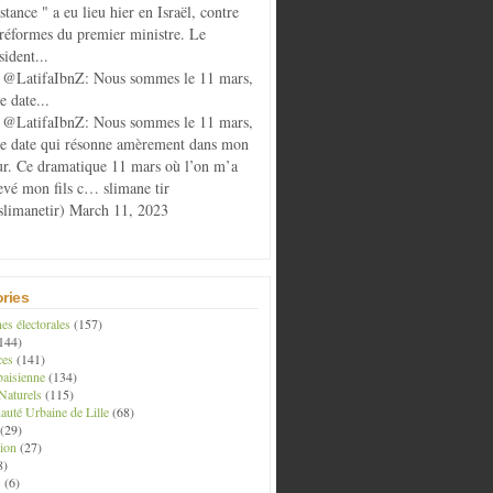
istance " a eu lieu hier en Israël, contre
 réformes du premier ministre. Le
sident...
@LatifaIbnZ: Nous sommes le 11 mars,
e date...
@LatifaIbnZ: Nous sommes le 11 mars,
te date qui résonne amèrement dans mon
r. Ce dramatique 11 mars où l’on m’a
evé mon fils c… slimane tir
limanetir) March 11, 2023
ries
s électorales
(157)
144)
ces
(141)
aisienne
(134)
Naturels
(115)
té Urbaine de Lille
(68)
(29)
ion
(27)
8)
s
(6)