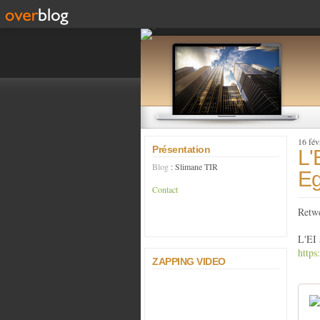
16 fév
Présentation
L'
Blog
: Slimane TIR
Eg
Contact
Retw
L'EI 
https
ZAPPING VIDEO