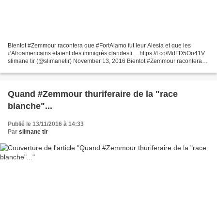
Bientot #Zemmour racontera que #FortAlamo fut leur Alesia et que les
#Afroamericains etaient des immigrés clandesti… https://t.co/MdFD5Oo41V
slimane tir (@slimanetir) November 13, 2016 Bientot #Zemmour racontera
que #FortAlamo fut leur Alesia et que les...
Quand #Zemmour thuriferaire de la "race
blanche"...
Publié le 13/11/2016 à 14:33
Par
slimane tir