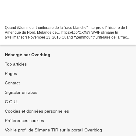
Quand #Zemmour thuriferaire de la "race blanche" interprete l' histoire de l
Amerique du Nord. Mélange de… https://t.co/CXXsYIWVtF slimane tir
(@slimanetir) November 13, 2016 Quand #Zemmour thuriferaire de la "race
blanche" interprete l' histoire de l...
Hébergé par Overblog
Top articles
Pages
Contact
Signaler un abus
C.G.U.
Cookies et données personnelles
Préférences cookies
Voir le profil de Slimane TIR sur le portail Overblog