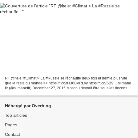
RT @itele: #Climat > La #Russie se réchauffe deux fois et demie plus vite
que le reste du monde >> https://t.co/fH36BVRLyy https://t.co/SB9… slimane
tir (@slimanetir) December 27, 2015 Moscou devrait être sous les flocons à
cette période de l'année. À...
Hébergé par Overblog
Top articles
Pages
Contact