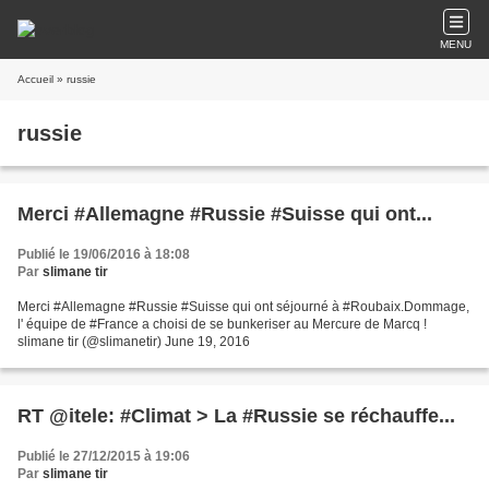
MENU
Accueil
» russie
russie
Merci #Allemagne #Russie #Suisse qui ont...
Publié le 19/06/2016 à 18:08
Par
slimane tir
Merci #Allemagne #Russie #Suisse qui ont séjourné à #Roubaix.Dommage,
l' équipe de #France a choisi de se bunkeriser au Mercure de Marcq !
slimane tir (@slimanetir) June 19, 2016
RT @itele: #Climat > La #Russie se réchauffe...
Publié le 27/12/2015 à 19:06
Par
slimane tir