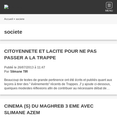
MENU
Accueil
» societe
societe
CITOYENNETE ET LACITE POUR NE PAS
PASSER A LA TRAPPE
Publié le 26/07/2013 à 11:47
Par
Slimane TIR
Beaucoup de textes de grande pertinence ont été écrits et publiés quant aux
leçons à tirer des " évènements" récents de Trappes. J' y ajoute ci-dessous,
quelques modestes réflexions afin de contribuer au nécessaire débat de
fond pour un véritable changement....
CINEMA (S) DU MAGHREB 3 EME AVEC
SLIMANE AZEM