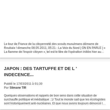
Le tour de France de la citoyenneté des scouts musulmans démarre de
Roubaix ! dimanche 08.05.2011, 05:21 - La Voix du Nord | ON EN PARLE | «
La flamme de l'espoir citoyen », tel est le titre de l'opération initiée hier au
départ de Roubaix ... par les...
JAPON : DES TARTUFFE ET DE L '
INDECENCE...
Publié le 17/03/2011 à 01:30
Par
Slimane TIR
Quelques observations et rappels de bon sens dans cette situation de
surchauffe politique et médiatique : 1/ Tout le monde sait que les écologistes
sont historiquement anti-nucléaires. Et que nous avons toujours dénoncé les
dangers de la filière nucléaire....