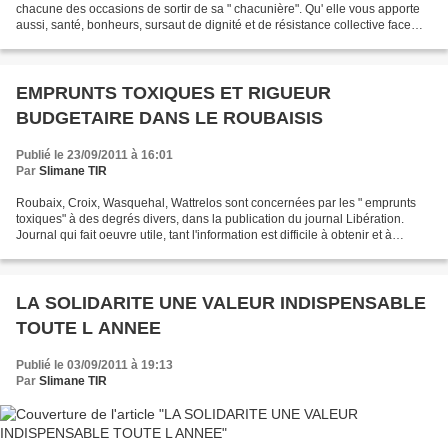
chacune des occasions de sortir de sa " chacunière". Qu' elle vous apporte
aussi, santé, bonheurs, sursaut de dignité et de résistance collective face
aux menées des " Goldman-Sachs...
EMPRUNTS TOXIQUES ET RIGUEUR
BUDGETAIRE DANS LE ROUBAISIS
Publié le 23/09/2011 à 16:01
Par
Slimane TIR
Roubaix, Croix, Wasquehal, Wattrelos sont concernées par les " emprunts
toxiques" à des degrés divers, dans la publication du journal Libération.
Journal qui fait oeuvre utile, tant l'information est difficile à obtenir et à
interprèter sur ces questions....
LA SOLIDARITE UNE VALEUR INDISPENSABLE
TOUTE L ANNEE
Publié le 03/09/2011 à 19:13
Par
Slimane TIR