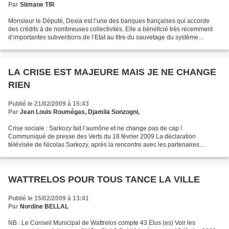
Par
Slimane TIR
Monsieur le Député, Dexia est l’une des banques françaises qui accorde
des crédits à de nombreuses collectivités. Elle a bénéficié très récemment
d’importantes subventions de l’Etat au titre du sauvetage du système
bancaire français. La filiale israélienne...
LA CRISE EST MAJEURE MAIS JE NE CHANGE
RIEN
Publié le 21/02/2009 à 15:43
Par
Jean Louis Roumégas, Djamila Sonzogni,
Crise sociale : Sarkozy fait l’aumône et ne change pas de cap !
Communiqué de presse des Verts du 18 février 2009 La déclaration
télévisée de Nicolas Sarkozy, après la rencontre avec les partenaires
sociaux de ce mercredi, a montré un président qui n’a...
WATTRELOS POUR TOUS TANCE LA VILLE
Publié le 15/02/2009 à 13:41
Par
Nordine BELLAL
NB : Le Conseil Municipal de Wattrelos compte 43 Elus (es) Voir les