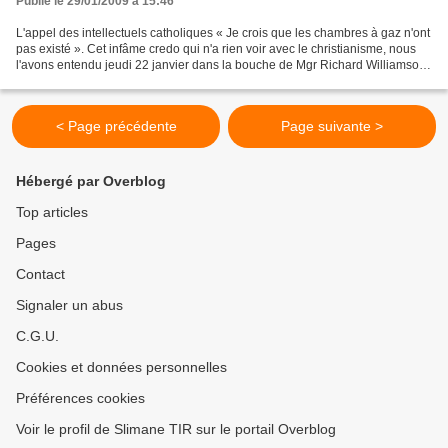
Publié le 29/01/2009 à 15:46
L'appel des intellectuels catholiques « Je crois que les chambres à gaz n'ont
pas existé ». Cet infâme credo qui n'a rien voir avec le christianisme, nous
l'avons entendu jeudi 22 janvier dans la bouche de Mgr Richard Williamson,
l'un des quatre évêques...
< Page précédente
Page suivante >
Hébergé par Overblog
Top articles
Pages
Contact
Signaler un abus
C.G.U.
Cookies et données personnelles
Préférences cookies
Voir le profil de Slimane TIR sur le portail Overblog