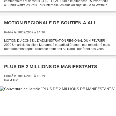
commentaires ci dessous CLIC... CLAC Publié le dimanche 15 février 2009
à 06h00 Wattrelos Pour Tous interpelle les élus au sujet de Gaza Wattrelos
Pour Tous, par la voix de son président,...
MOTION REGIONALE DE SOUTIEN A ALI
Publié le 10/02/2009 à 14:36
MOTION DU CONSEIL D'ADMINISTRATION REGIONAL DU 4 FEVRIER
2009 Un article du site « Marianne2 », particulièrement mal renseigné mais
abondamment repris, calomnie notre ami Ali Rahni, adhérent des Verts
depuis quinze ans. Celui-ci a été désigné - par notre...
PLUS DE 2 MILLIONS DE MANIFESTANTS
Publié le 30/01/2009 à 18:39
Par
A.F.P