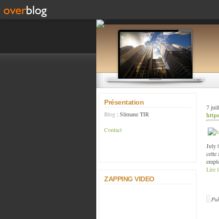
Présentation
7 jui
Blog
: Slimane TIR
http
Contact
July 
cette
emplo
Lire l
ZAPPING VIDEO
Pub