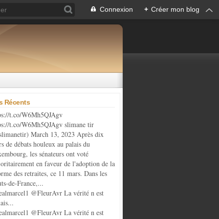
Connexion
+
Créer mon blog
es Récents
ps://t.co/W6Mh5QJAgv
ps://t.co/W6Mh5QJAgv slimane tir
limanetir) March 13, 2023 Après dix
rs de débats houleux au palais du
embourg, les sénateurs ont voté
oritairement en faveur de l'adoption de la
orme des retraites, ce 11 mars. Dans les
ts-de-France,...
almarcel1 @FleurAvr La vérité n est
ais...
almarcel1 @FleurAvr La vérité n est