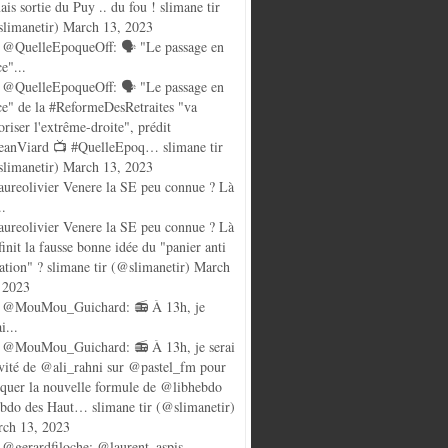
ais sortie du Puy .. du fou ! slimane tir
limanetir) March 13, 2023
@QuelleEpoqueOff: 🗣️ "Le passage en
ce"...
@QuelleEpoqueOff: 🗣️ "Le passage en
ce" de la #ReformeDesRetraites "va
oriser l'extrême-droite", prédit
anViard 📺 #QuelleEpoq… slimane tir
limanetir) March 13, 2023
ureolivier Venere la SE peu connue ? Là
..
ureolivier Venere la SE peu connue ? Là
finit la fausse bonne idée du "panier anti
lation" ? slimane tir (@slimanetir) March
 2023
 @MouMou_Guichard: 📻 À 13h, je
i...
@MouMou_Guichard: 📻 À 13h, je serai
nvité de @ali_rahni sur @pastel_fm pour
quer la nouvelle formule de @libhebdo
ebdo des Haut… slimane tir (@slimanetir)
ch 13, 2023
@gerardfiloche: @laurent_aspis