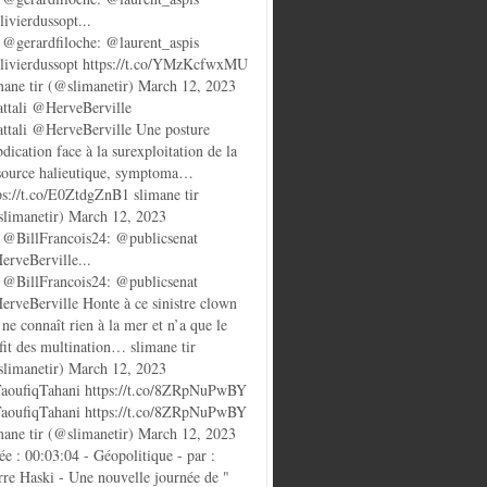
ivierdussopt...
@gerardfiloche: @laurent_aspis
ivierdussopt https://t.co/YMzKcfwxMU
mane tir (@slimanetir) March 12, 2023
ttali @HerveBerville
ttali @HerveBerville Une posture
bdication face à la surexploitation de la
source halieutique, symptoma…
ps://t.co/E0ZtdgZnB1 slimane tir
limanetir) March 12, 2023
@BillFrancois24: @publicsenat
rveBerville...
@BillFrancois24: @publicsenat
rveBerville Honte à ce sinistre clown
 ne connaît rien à la mer et n’a que le
fit des multination… slimane tir
limanetir) March 12, 2023
oufiqTahani https://t.co/8ZRpNuPwBY
oufiqTahani https://t.co/8ZRpNuPwBY
mane tir (@slimanetir) March 12, 2023
ée : 00:03:04 - Géopolitique - par :
rre Haski - Une nouvelle journée de "