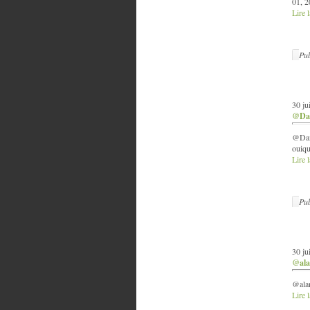
01, 2
Lire l
Pub
30 ju
@Dam
@Dam
ouiqu
Lire l
Pub
30 ju
@ala
@alan
Lire l