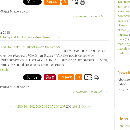
Touchep
Repost
0
Tsipras
(
Zemmou
lished by slimane tir
boomera
commenter cet article
…
censure
(
chamoni
climat
(2
in 2018
duplexe
(
DABplusFR: Où peux-t-on trouver des...
mazi
(2)
mensong
pagode
(
RT @DABplusFR: Où peux-t-
pastelfm
ouver des récepteurs #DAB+ en France ? Voici les points de vente de
radio https://t.co/UTGkufWrY3 #DABpl… slimane tir (@slimanetir) June 30,
Points de vente de récepteurs DAB+ en France
a suite
Newsle
Repost
0
Abonnez-
publiés.
lished by slimane tir
Email
commenter cet article
…
220
230
240
250
260
270
280
290
300
400
500
<<
<
200
201
202
203
204
205
206
207
208
209
210
>
>>
Liens
Eelv Rou