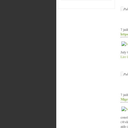
Pub
7 jui
http
July 
Lire l
Pub
7 jui
Migra
const
(@sli
aide 