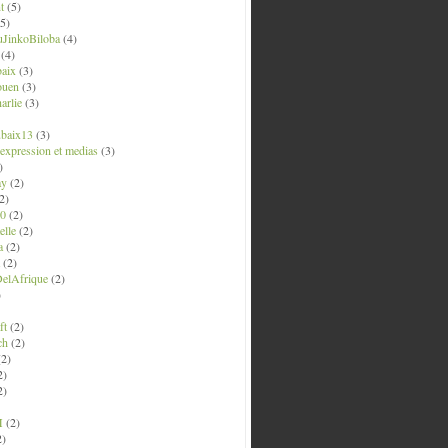
t
(5)
5)
uJinkoBiloba
(4)
(4)
aix
(3)
ouen
(3)
arlie
(3)
ubaix13
(3)
' expression et medias
(3)
)
ay
(2)
2)
0
(2)
lle
(2)
a
(2)
(2)
elAfrique
(2)
)
ft
(2)
ch
(2)
2)
2)
2)
M
(2)
2)