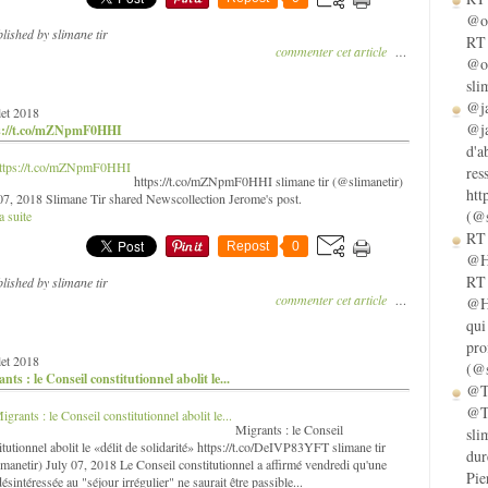
@ol
lished by slimane tir
RT 
commenter cet article
…
@ol
sli
@ja
llet 2018
@ja
s://t.co/mZNpmF0HHI
d'a
res
https://t.co/mZNpmF0HHI slimane tir (@slimanetir)
htt
07, 2018 Slimane Tir shared Newscollection Jerome's post.
(@s
a suite
RT 
Repost
0
@He
RT 
lished by slimane tir
commenter cet article
…
@He
qui
pro
llet 2018
(@s
nts : le Conseil constitutionnel abolit le...
@Ta
@Ta
Migrants : le Conseil
sli
itutionnel abolit le «délit de solidarité» https://t.co/DeIVP83YFT slimane tir
dur
manetir) July 07, 2018 Le Conseil constitutionnel a affirmé vendredi qu'une
Pie
désintéressée au "séjour irrégulier" ne saurait être passible...