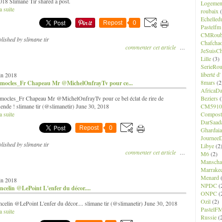
018 Slimane Tir shared a post.
Logemen
a suite
roubaix
(
Echelled
Repost
0
Pastelfm
CMRoub
lished by slimane tir
Chafcha
commenter cet article
…
JeSuisCh
Lille
(3)
SerieRo
liberté d
in 2018
8mars
(2
ocles_Fr Chapeau Mr @MichelOnfrayTv pour ce...
AfricaD
ocles_Fr Chapeau Mr @MichelOnfrayTv pour ce bel éclat de rire de
Beziers
(
ende ! slimane tir (@slimanetir) June 30, 2018
CM5910
a suite
Composte
DarSaad
Repost
0
Ghardaia
JourneeD
lished by slimane tir
Libye
(2
commenter cet article
…
M6
(2)
Manscha
Marrake
Menard
(
in 2018
NPDC
(
ncelin @LePoint L'enfer du décor....
ONPC
(
Ozil
(2)
celin @LePoint L'enfer du décor.... slimane tir (@slimanetir) June 30, 2018
PastelF
a suite
Russie
(