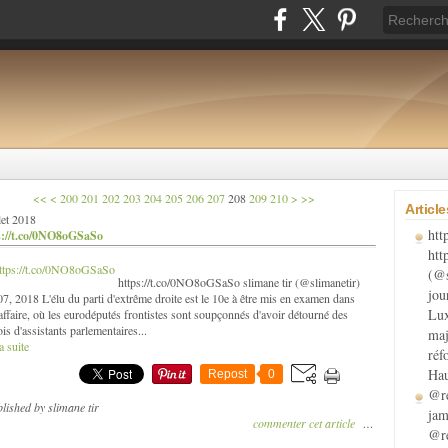
220
230
240
250
260
270
280
290
300
400
500
<<
<
200
201
202
203
204
205
206
207
208
209
210
>
>>
Articl
llet 2018
htt
s://t.co/0NO8oGSaSo
htt
(@s
https://t.co/0NO8oGSaSo slimane tir (@slimanetir)
jou
07, 2018 L'élu du parti d'extrême droite est le 10e à être mis en examen dans
Lux
 affaire, où les eurodéputés frontistes sont soupçonnés d'avoir détourné des
is d'assistants parlementaires...
maj
a suite
réf
Hau
Repost
0
@re
lished by slimane tir
jam
commenter cet article
…
@re