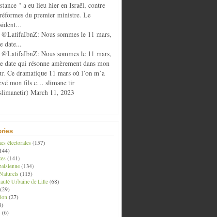
istance " a eu lieu hier en Israël, contre
 réformes du premier ministre. Le
sident...
@LatifaIbnZ: Nous sommes le 11 mars,
e date...
@LatifaIbnZ: Nous sommes le 11 mars,
te date qui résonne amèrement dans mon
r. Ce dramatique 11 mars où l’on m’a
evé mon fils c… slimane tir
limanetir) March 11, 2023
ries
s électorales
(157)
144)
ces
(141)
aisienne
(134)
Naturels
(115)
té Urbaine de Lille
(68)
(29)
ion
(27)
8)
s
(6)