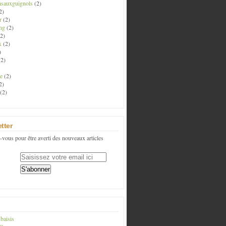
asauxguignols
(2)
2)
r
(2)
ng
(2)
2)
x
(2)
)
2)
e
(2)
2)
(2)
tter
vous pour être averti des nouveaux articles
baisis