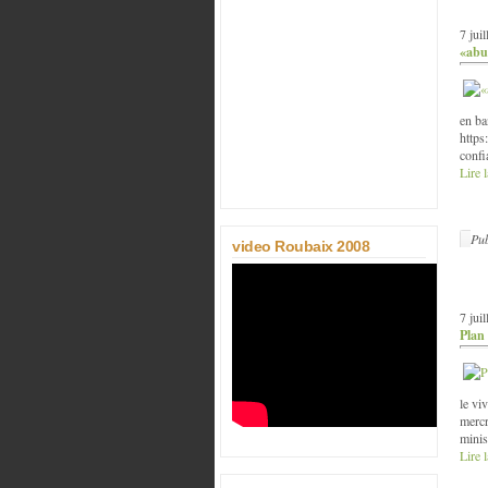
7 jui
«abus
en ba
https
confi
Lire l
Pub
video Roubaix 2008
7 jui
Plan 
le vi
mercr
minis
Lire l