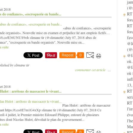
jam
(@s
llet 2018
RT 
 de confiance», «escroquerie en bande...
for
RT 
«abus de confiance», «escroquerie
for
nde organisée». Nouvelle mise en examen et préjudice lié aux emplois fictifs…
fav
://t.co/E36UNUS9oh slimane tir (@slimanetir) July 07, 2018 abus de
ance", "escroquerie en bande organisée". Nouvelle mise en...
@Je
a suite
(@s
@fa
Repost
0
où.
lished by slimane tir
@fa
commenter cet article
…
où 
inf
13,
llet 2018
RT
Hulot : arrêtons de massacrer le vivant...
sera
RT 
Plan Hulot : arrêtons de massacrer
l'i
vant https://t.co/rE7m1G4xXp slimane tir (@slimanetir) July 07, 2018 Ce
évo
edi 4 juillet, le Premier ministre Edouard Philippe, entouré de plusieurs
tres dont Nicolas Hulot, dévoilait le plan du gouvernement...
l'h
a suite
Mar
RT 
Repost
0