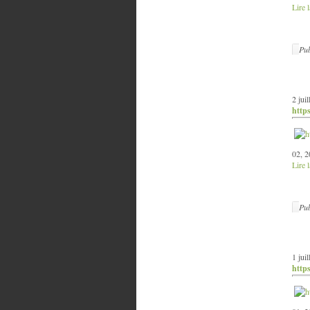
Lire l
Pub
2 jui
http
02, 2
Lire l
Pub
1 jui
http