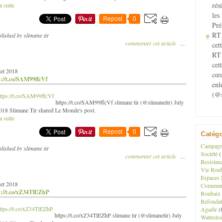
rés
a suite
les
Repost
0
Pré
RT 
lished by slimane tir
commenter cet article
…
cett
RT 
cet
llet 2018
cœu
s://t.co/SAM99ffcVf
enl
(@s
https://t.co/SAM99ffcVf slimane tir (@slimanetir) July
018 Slimane Tir shared Le Monde's post.
a suite
Repost
0
Catégo
Campagne
lished by slimane tir
Société
(
commenter cet article
…
Resistan
Vie Roub
Espaces 
llet 2018
Communau
s://t.co/xZ34TlEZhP
Roubaix
Refondat
Agadir
(
https://t.co/xZ34TlEZhP slimane tir (@slimanetir) July
Wattrelo