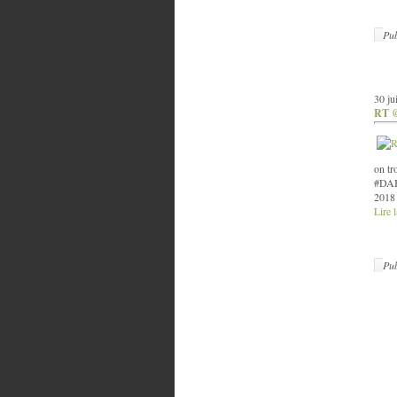
Pub
30 ju
RT @
on tr
#DAB
2018 
Lire l
Pub