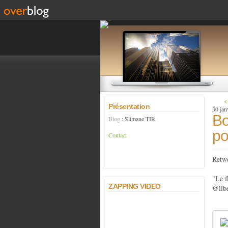
<
Présentation
30 jan
Bo
Blog
: Slimane TIR
po
Contact
Retw
"Le f
ZAPPING VIDEO
@libe