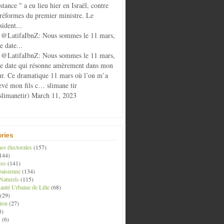
istance " a eu lieu hier en Israël, contre
 réformes du premier ministre. Le
sident...
@LatifaIbnZ: Nous sommes le 11 mars,
e date...
@LatifaIbnZ: Nous sommes le 11 mars,
te date qui résonne amèrement dans mon
r. Ce dramatique 11 mars où l’on m’a
evé mon fils c… slimane tir
limanetir) March 11, 2023
ries
s électorales
(157)
144)
ces
(141)
aisienne
(134)
Naturels
(115)
té Urbaine de Lille
(68)
(29)
ion
(27)
8)
s
(6)