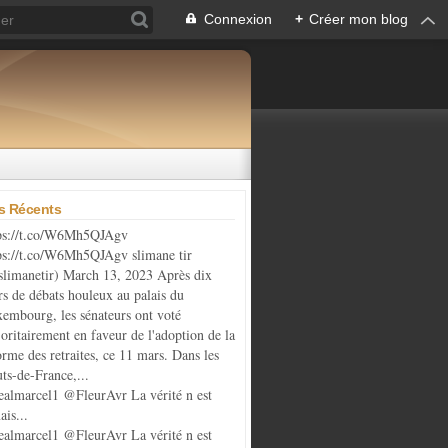
Connexion
+
Créer mon blog
es Récents
ps://t.co/W6Mh5QJAgv
ps://t.co/W6Mh5QJAgv slimane tir
limanetir) March 13, 2023 Après dix
rs de débats houleux au palais du
embourg, les sénateurs ont voté
oritairement en faveur de l'adoption de la
orme des retraites, ce 11 mars. Dans les
ts-de-France,...
almarcel1 @FleurAvr La vérité n est
ais...
almarcel1 @FleurAvr La vérité n est