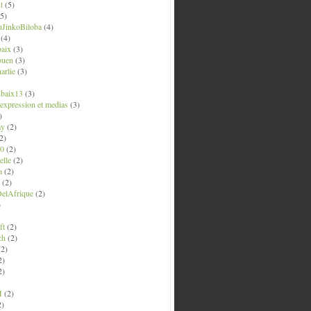
t
(5)
5)
uJinkoBiloba
(4)
(4)
aix
(3)
ouen
(3)
arlie
(3)
ubaix13
(3)
' expression et medias
(3)
)
ay
(2)
2)
0
(2)
lle
(2)
a
(2)
(2)
elAfrique
(2)
)
ft
(2)
ch
(2)
2)
2)
2)
M
(2)
2)