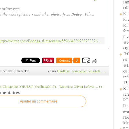
jam
(@s
c.twitter.com
RT 
t the whole picture - and other photos from Bodega Films
for
RT 
for
fav
http://twitter.com/Bodega_films/status/559664339733733376/photo/1/large?utm_source=fb&utm_medium=fb&utm_campaign=slimanetir&utm_content=561202497725820929
@Je
(@s
@fa
où.
Repost
0
@fa
où 
ished by Slimane Tir
-
dans
HardDay
commenter cet article
…
inf
13,
< Christophe D'HULST (@cdhulst2017)...
Wattrelos: Olivier Lefever,... >>
RT
mentaires
sera
RT 
Ajouter un commentaire
l'i
évo
l'h
Mar
RT 