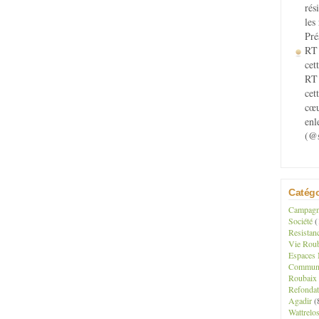
rés
les
Pré
RT 
cett
RT 
cet
cœu
enl
(@s
Catégo
Campagne
Société
(
Resistan
Vie Roub
Espaces 
Communau
Roubaix
Refondat
Agadir
(
Wattrelo