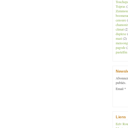
Touchep
Tsipras
(
Zemmou
boomera
censure
(
chamoni
climat
(2
duplexe
(
mazi
(2)
mensong
pagode
(
pastelfm
Newsle
Abonnez-
publiés.
Email
Liens
Eelv Rou