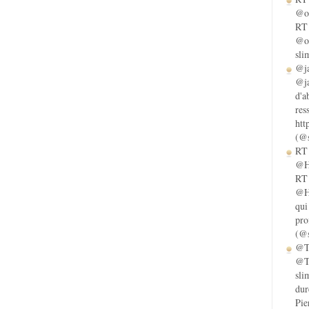
@ol
RT 
@ol
sli
@ja
@ja
d'a
res
htt
(@s
RT 
@He
RT 
@He
qui
pro
(@s
@Ta
@Ta
sli
dur
Pie