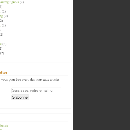
asauxguignols
(2)
2)
r
(2)
ng
(2)
2)
x
(2)
)
2)
e
(2)
2)
(2)
tter
vous pour être averti des nouveaux articles
baisis