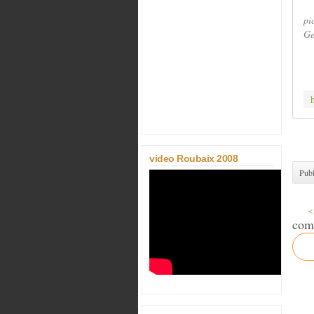
pi
Ge
video Roubaix 2008
Publ
<
com