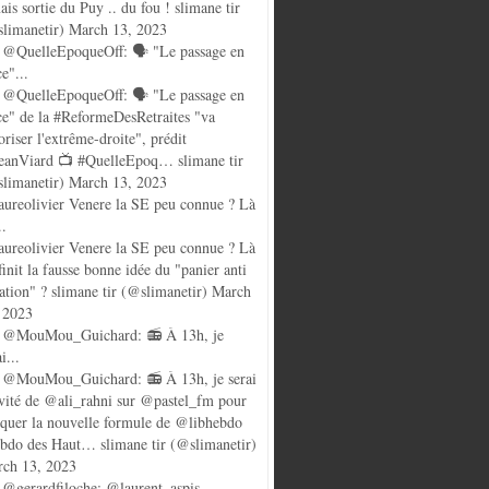
ais sortie du Puy .. du fou ! slimane tir
limanetir) March 13, 2023
@QuelleEpoqueOff: 🗣️ "Le passage en
ce"...
@QuelleEpoqueOff: 🗣️ "Le passage en
ce" de la #ReformeDesRetraites "va
oriser l'extrême-droite", prédit
anViard 📺 #QuelleEpoq… slimane tir
limanetir) March 13, 2023
ureolivier Venere la SE peu connue ? Là
..
ureolivier Venere la SE peu connue ? Là
finit la fausse bonne idée du "panier anti
lation" ? slimane tir (@slimanetir) March
 2023
 @MouMou_Guichard: 📻 À 13h, je
i...
@MouMou_Guichard: 📻 À 13h, je serai
nvité de @ali_rahni sur @pastel_fm pour
quer la nouvelle formule de @libhebdo
ebdo des Haut… slimane tir (@slimanetir)
ch 13, 2023
@gerardfiloche: @laurent_aspis