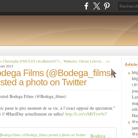
< Christophe D'HULST (@cdhulst2017)...
Wattrelos: Olivier Lefever,... >>
Articl
vier 2015
dega Films (@Bodega_films)
htt
htt
sted a photo on Twitter
(@s
jou
eeted Bodega Films (@Bodega_films):
Lux
maj
lic passe le pire moment de sa vie, à l’exact opposé du spectateur."
réf
 // #HardDay actuellement en salles!
http://t.co/vrM0Yrw9z7
Hau
@re
jam
@re
Bodega Films (@Bodega_films) posted a photo on Twitter