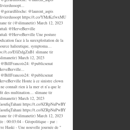
ivierdussopt...
@gerardfiloche: @laurent_aspis
ivierdussopt https://t.co/YMzKcfwxMU
mane tir (@slimanetir) March 12, 2023
ttali @HerveBerville
ttali @HerveBerville Une posture
bdication face à la surexploitation de la
source halieutique, symptoma…
ps://t.co/E0ZtdgZnB1 slimane tir
limanetir) March 12, 2023
@BillFrancois24: @publicsenat
rveBerville...
@BillFrancois24: @publicsenat
rveBerville Honte à ce sinistre clown
 ne connaît rien à la mer et n’a que le
fit des multination… slimane tir
limanetir) March 12, 2023
oufiqTahani https://t.co/8ZRpNuPwBY
oufiqTahani https://t.co/8ZRpNuPwBY
mane tir (@slimanetir) March 12, 2023
ée : 00:03:04 - Géopolitique - par :
rre Haski - Une nouvelle journée de "