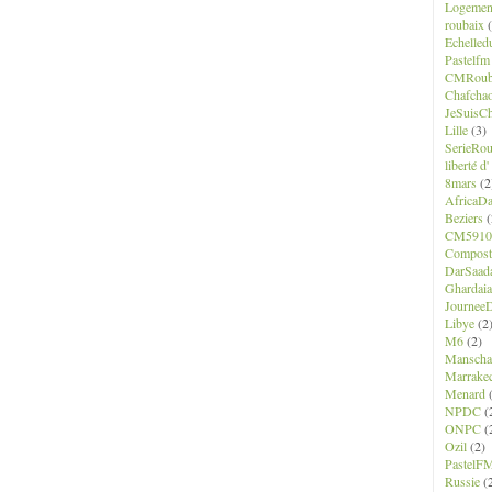
Logemen
roubaix
(
Echelled
Pastelfm
CMRoub
Chafcha
JeSuisCh
Lille
(3)
SerieRo
liberté d
8mars
(2
AfricaD
Beziers
(
CM5910
Composte
DarSaad
Ghardaia
JourneeD
Libye
(2
M6
(2)
Manscha
Marrake
Menard
(
NPDC
(
ONPC
(
Ozil
(2)
PastelF
Russie
(