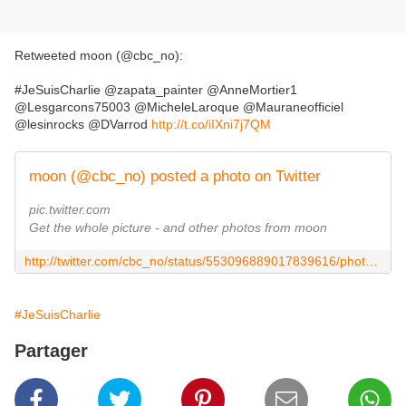
Retweeted moon (@cbc_no):
#JeSuisCharlie @zapata_painter @AnneMortier1
@Lesgarcons75003 @MicheleLaroque @Mauraneofficiel
@lesinrocks @DVarrod
http://t.co/iIXni7j7QM
moon (@cbc_no) posted a photo on Twitter
pic.twitter.com
Get the whole picture - and other photos from moon
http://twitter.com/cbc_no/status/553096889017839616/photo/1/large?utm_source=fb&utm_medium=fb&utm_campaign=slimanetir&utm_content=553210692271349761
#JeSuisCharlie
Partager