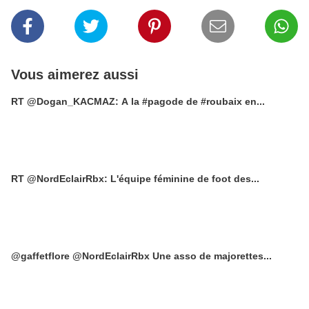
Vous aimerez aussi
RT @Dogan_KACMAZ: A la #pagode de #roubaix en...
RT @NordEclairRbx: L'équipe féminine de foot des...
@gaffetflore @NordEclairRbx Une asso de majorettes...