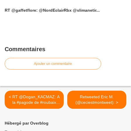
RT @gaffetflore: @NordEclairRbx @slimanetir...
Commentaires
Ajouter un commentaire
< RT @Dogan_KACMAZ: A
Retweeted Eric M.
la #pagode de #roubaix
(@ceciestmontweet): >
en...
Hébergé par Overblog