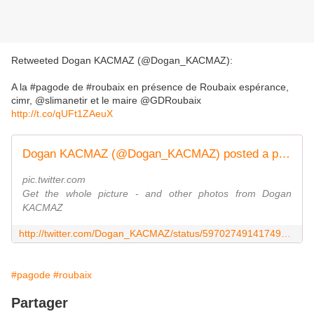
Retweeted Dogan KACMAZ (@Dogan_KACMAZ):
A la #pagode de #roubaix en présence de Roubaix espérance,
cimr, @slimanetir et le maire @GDRoubaix
http://t.co/qUFt1ZAeuX
Dogan KACMAZ (@Dogan_KACMAZ) posted a photo on Twitter
pic.twitter.com
Get the whole picture - and other photos from Dogan
KACMAZ
http://twitter.com/Dogan_KACMAZ/status/597027491417497601/photo/1/large?utm_source=fb&utm_medium=fb&utm_campaign=slimanetir&utm_content=597188105943252992
#pagode
#roubaix
Partager