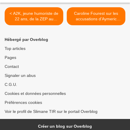
< A2K, jeune humoriste de
Caroline Fourest sur les
22 ans, de la ZEP au
accusations d'Aymeric
Colisée de Roubaix
Caron : "Je pourrais porter
plainte pour diffamation" >
Hébergé par Overblog
Top articles
Pages
Contact
Signaler un abus
C.G.U.
Cookies et données personnelles
Préférences cookies
Voir le profil de Slimane TIR sur le portail Overblog
Créer un blog sur Overblog