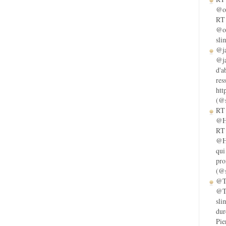
@ol
RT 
@ol
sli
@ja
@ja
d'a
res
htt
(@s
RT 
@He
RT 
@He
qui
pro
(@s
@Ta
@Ta
sli
dur
Pie