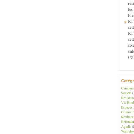
rés
les
Pré
RT 
cett
RT 
cet
cœu
enl
(@s
Catégo
Campagne
Société
(
Resistan
Vie Roub
Espaces 
Communau
Roubaix
Refondat
Agadir
(
Wattrelo