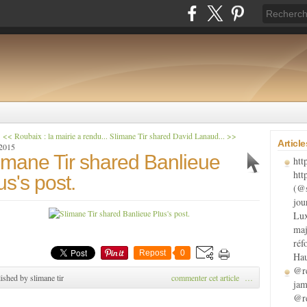
<< Roubaix : la mairie a rendu...
Slimane Tir shared David Lanaud... >>
Articl
 2015
imane Tir shared Banlieue
htt
htt
us's post.
(@s
jou
Lux
maj
réf
Repost
0
Hau
@re
ished by slimane tir
commenter cet article
…
jam
@re