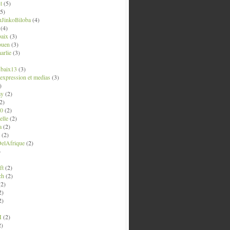
t
(5)
5)
uJinkoBiloba
(4)
(4)
aix
(3)
ouen
(3)
arlie
(3)
ubaix13
(3)
' expression et medias
(3)
)
ay
(2)
2)
0
(2)
lle
(2)
a
(2)
(2)
elAfrique
(2)
)
ft
(2)
ch
(2)
2)
2)
2)
M
(2)
2)