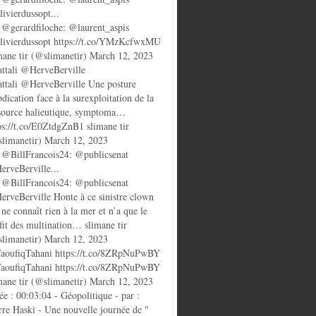
ivierdussopt...
@gerardfiloche: @laurent_aspis
ivierdussopt https://t.co/YMzKcfwxMU
mane tir (@slimanetir) March 12, 2023
ttali @HerveBerville
ttali @HerveBerville Une posture
bdication face à la surexploitation de la
source halieutique, symptoma…
ps://t.co/E0ZtdgZnB1 slimane tir
limanetir) March 12, 2023
@BillFrancois24: @publicsenat
rveBerville...
@BillFrancois24: @publicsenat
rveBerville Honte à ce sinistre clown
 ne connaît rien à la mer et n’a que le
fit des multination… slimane tir
limanetir) March 12, 2023
oufiqTahani https://t.co/8ZRpNuPwBY
oufiqTahani https://t.co/8ZRpNuPwBY
mane tir (@slimanetir) March 12, 2023
ée : 00:03:04 - Géopolitique - par :
rre Haski - Une nouvelle journée de "