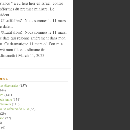
istance " a eu lieu hier en Israël, contre
 réformes du premier ministre. Le
sident...
@LatifaIbnZ: Nous sommes le 11 mars,
e date...
@LatifaIbnZ: Nous sommes le 11 mars,
te date qui résonne amèrement dans mon
r. Ce dramatique 11 mars où l’on m’a
evé mon fils c… slimane tir
limanetir) March 11, 2023
ries
s électorales
(157)
144)
ces
(141)
aisienne
(134)
Naturels
(115)
té Urbaine de Lille
(68)
(29)
ion
(27)
8)
s
(6)