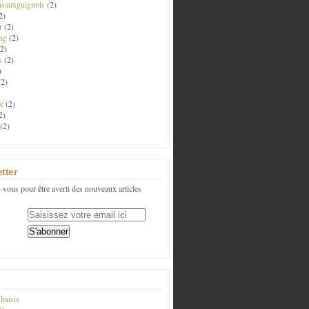
asauxguignols
(2)
2)
r
(2)
ng
(2)
2)
x
(2)
)
2)
e
(2)
2)
(2)
tter
vous pour être averti des nouveaux articles
baisis