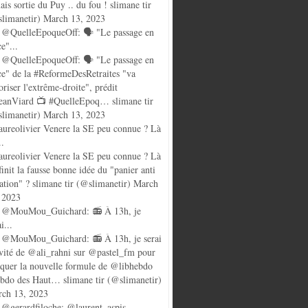
ais sortie du Puy .. du fou ! slimane tir
limanetir) March 13, 2023
@QuelleEpoqueOff: 🗣️ "Le passage en
ce"...
@QuelleEpoqueOff: 🗣️ "Le passage en
ce" de la #ReformeDesRetraites "va
oriser l'extrême-droite", prédit
anViard 📺 #QuelleEpoq… slimane tir
limanetir) March 13, 2023
ureolivier Venere la SE peu connue ? Là
..
ureolivier Venere la SE peu connue ? Là
finit la fausse bonne idée du "panier anti
lation" ? slimane tir (@slimanetir) March
 2023
 @MouMou_Guichard: 📻 À 13h, je
i...
@MouMou_Guichard: 📻 À 13h, je serai
nvité de @ali_rahni sur @pastel_fm pour
quer la nouvelle formule de @libhebdo
ebdo des Haut… slimane tir (@slimanetir)
ch 13, 2023
@gerardfiloche: @laurent_aspis