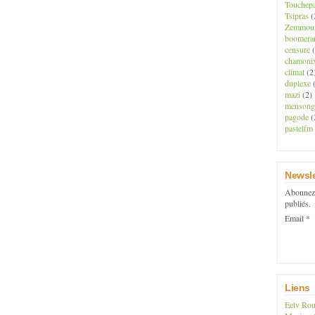
Touchep
Tsipras
(
Zemmou
boomera
censure
(
chamoni
climat
(2
duplexe
(
mazi
(2)
mensong
pagode
(
pastelfm
Newsle
Abonnez-
publiés.
Email
Liens
Eelv Rou