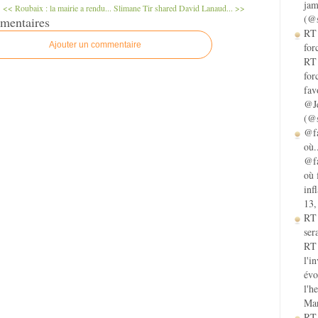
jam
<< Roubaix : la mairie a rendu...
Slimane Tir shared David Lanaud... >>
(@s
mentaires
RT 
Ajouter un commentaire
for
RT 
for
fav
@Je
(@s
@fa
où.
@fa
où 
inf
13,
RT
sera
RT 
l'i
évo
l'h
Mar
RT 