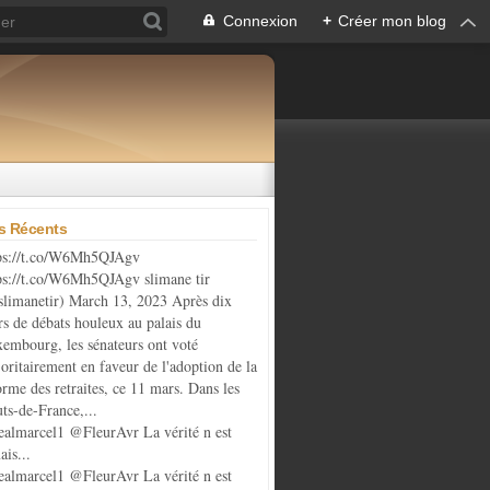
Connexion
+
Créer mon blog
es Récents
ps://t.co/W6Mh5QJAgv
ps://t.co/W6Mh5QJAgv slimane tir
limanetir) March 13, 2023 Après dix
rs de débats houleux au palais du
embourg, les sénateurs ont voté
oritairement en faveur de l'adoption de la
orme des retraites, ce 11 mars. Dans les
ts-de-France,...
almarcel1 @FleurAvr La vérité n est
ais...
almarcel1 @FleurAvr La vérité n est