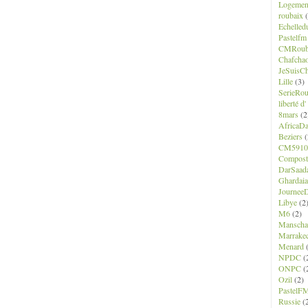
Logemen
roubaix
(
Echelled
Pastelfm
CMRoub
Chafcha
JeSuisCh
Lille
(3)
SerieRo
liberté d
8mars
(2
AfricaD
Beziers
(
CM5910
Composte
DarSaad
Ghardaia
JourneeD
Libye
(2
M6
(2)
Manscha
Marrake
Menard
(
NPDC
(
ONPC
(
Ozil
(2)
PastelF
Russie
(