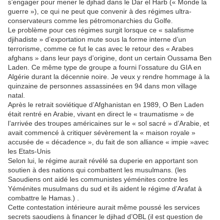
s’engager pour mener le djihad dans le Dar el Harb (« Monde la
guerre »), ce qui ne peut que convenir à des régimes ultra-
conservateurs comme les pétromonarchies du Golfe.
Le problème pour ces régimes surgit lorsque ce « salafisme
djihadiste » d’exportation mute sous la forme interne d’un
terrorisme, comme ce fut le cas avec le retour des « Arabes
afghans » dans leur pays d’origine, dont un certain Oussama Ben
Laden. Ce même type de groupe a fourni l’ossature du GIA en
Algérie durant la décennie noire. Je veux y rendre hommage à la
quinzaine de personnes assassinées en 94 dans mon village
natal.
Après le retrait soviétique d’Afghanistan en 1989, O Ben Laden
était rentré en Arabie, vivant en direct le « traumatisme » de
l’arrivée des troupes américaines sur le « sol sacré » d’Arabie, et
avait commencé à critiquer sévèrement la « maison royale »
accusée de « décadence », du fait de son alliance « impie »avec
les Etats-Unis
Selon lui, le régime aurait révélé sa duperie en apportant son
soutien à des nations qui combattent les musulmans. (les
Saoudiens ont aidé les communistes yéménites contre les
Yéménites musulmans du sud et ils aident le régime d’Arafat à
combattre le Hamas.) .
Cette contestation intérieure aurait même poussé les services
secrets saoudiens à financer le djihad d’OBL (il est question de