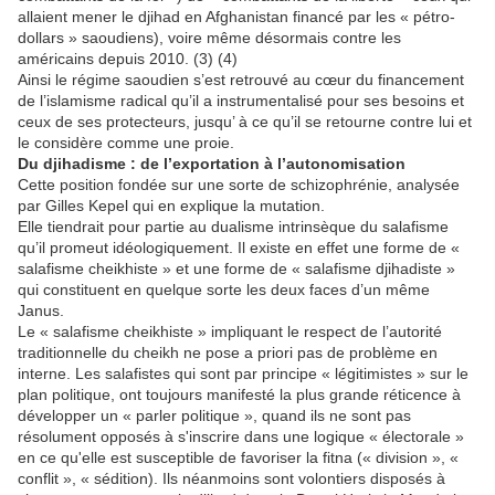
allaient mener le djihad en Afghanistan financé par les « pétro-
dollars » saoudiens), voire même désormais contre les
américains depuis 2010. (3) (4)
Ainsi le régime saoudien s’est retrouvé au cœur du financement
de l’islamisme radical qu’il a instrumentalisé pour ses besoins et
ceux de ses protecteurs, jusqu’ à ce qu’il se retourne contre lui et
le considère comme une proie.
Du djihadisme : de l’exportation à l’autonomisation
Cette position fondée sur une sorte de schizophrénie, analysée
par Gilles Kepel qui en explique la mutation.
Elle tiendrait pour partie au dualisme intrinsèque du salafisme
qu’il promeut idéologiquement. Il existe en effet une forme de «
salafisme cheikhiste » et une forme de « salafisme djihadiste »
qui constituent en quelque sorte les deux faces d’un même
Janus.
Le « salafisme cheikhiste » impliquant le respect de l’autorité
traditionnelle du cheikh ne pose a priori pas de problème en
interne. Les salafistes qui sont par principe « légitimistes » sur le
plan politique, ont toujours manifesté la plus grande réticence à
développer un « parler politique », quand ils ne sont pas
résolument opposés à s'inscrire dans une logique « électorale »
en ce qu'elle est susceptible de favoriser la fitna (« division », «
conflit », « sédition). Ils néanmoins sont volontiers disposés à