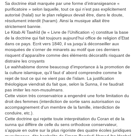
Sa doctrine était marquée par une forme d’intransigeance «
purificatoire » selon laquelle, tout ce qui n’est pas explicitement
autorisé (halal) sur le plan religieux devait être, dans le doute,
résolument interdit (haram). Ainsi la musique allait être
strictement bannie.
Le Kitab Al Tawhîd (le « Livre de l’Unification ») constitue la base
de la doctrine qui fait toujours aujourd’hui office de religion d’Etat
dans ce pays. Ecrit vers 1840, il va jusqu’à déconseiller aux
mosquées de s’orner de minarets au motif que ces derniers
risquent d’apparaître comme des éléments décoratifs risquant de
distraire les croyants
Le wahhabisme donne beaucoup d'importance à la promotion de
la culture islamique, qu’il faut d’ abord comprendre comme le
rejet de tout ce qui ne vient pas de l'islam. La justification
théologique viendrait du fait que, selon la Sunna, il ne faudrait
pas imiter les non-musulmans.
Cette vision très conservatrice a engendré une forte limitation du
droit des femmes (interdiction de sortie sans autorisation ou
accompagnement d'un membre de la famille, interdiction de
conduire, etc.).
Cette doctrine qui rejette toute interprétation du Coran et de la
sunna qui diffère de celle du sens orthodoxe conservateur,
s’appuie en outre sur la plus rigoriste des quatre écoles juridiques