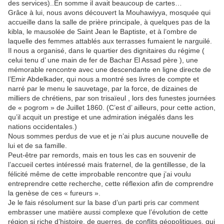
des services)..En somme il avait beaucoup de cartes…
Grâce à lui, nous avons découvert la Mouhawiyya, mosquée qui
accueille dans la salle de prière principale, à quelques pas de la
kibla, le mausolée de Saint Jean le Baptiste, et à l’ombre de
laquelle des femmes attablés aux terrasses fumaient le narguilé.
Il nous a organisé, dans le quartier des dignitaires du régime (
celui tenu d’ une main de fer de Bachar El Assad père ), une
mémorable rencontre avec une descendante en ligne directe de
l’Emir Abdelkader, qui nous a montré ses livres de compte et
narré par le menu le sauvetage, par la force, de dizaines de
milliers de chrétiens, par son trisaïeul , lors des funestes journées
de « pogrom » de Juillet 1860. (C’est d’ ailleurs, pour cette action,
qu’il acquit un prestige et une admiration inégalés dans les
nations occidentales.)
Nous sommes perdus de vue et je n’ai plus aucune nouvelle de
lui et de sa famille.
Peut-être par remords, mais en tous les cas en souvenir de
l’accueil certes intéressé mais fraternel, de la gentillesse, de la
félicité même de cette improbable rencontre que j’ai voulu
entreprendre cette recherche, cette réflexion afin de comprendre
la genèse de ces « fureurs ».
Je le fais résolument sur la base d’un parti pris car comment
embrasser une matière aussi complexe que l’évolution de cette
région si riche d’histoire, de guerres, de conflits géopolitiques, qui