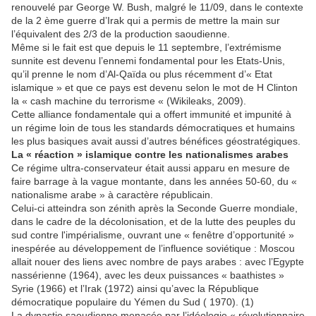
renouvelé par George W. Bush, malgré le 11/09, dans le contexte
de la 2 ème guerre d’Irak qui a permis de mettre la main sur
l’équivalent des 2/3 de la production saoudienne.
Même si le fait est que depuis le 11 septembre, l’extrémisme
sunnite est devenu l’ennemi fondamental pour les Etats-Unis,
qu’il prenne le nom d’Al-Qaïda ou plus récemment d’« Etat
islamique » et que ce pays est devenu selon le mot de H Clinton
la « cash machine du terrorisme « (Wikileaks, 2009).
Cette alliance fondamentale qui a offert immunité et impunité à
un régime loin de tous les standards démocratiques et humains
les plus basiques avait aussi d’autres bénéfices géostratégiques.
La « réaction » islamique contre les nationalismes arabes
Ce régime ultra-conservateur était aussi apparu en mesure de
faire barrage à la vague montante, dans les années 50-60, du «
nationalisme arabe » à caractère républicain.
Celui-ci atteindra son zénith après la Seconde Guerre mondiale,
dans le cadre de la décolonisation, et de la lutte des peuples du
sud contre l'impérialisme, ouvrant une « fenêtre d’opportunité »
inespérée au développement de l’influence soviétique : Moscou
allait nouer des liens avec nombre de pays arabes : avec l’Egypte
nassérienne (1964), avec les deux puissances « baathistes »
Syrie (1966) et l’Irak (1972) ainsi qu’avec la République
démocratique populaire du Yémen du Sud ( 1970). (1)
La dynastie saoudienne menacée par l’idéologie « révolutionnaire