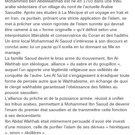
Mohammed ben Abdelwahhab est né en 1703 dans une tribu
arabe sédentaire d’un village du nord de l'actuelle Arabie
Saoudite. Après ses études à La Mecque et un voyage en Irak et
en Iran, ce puritain, prônant une stricte application de l'islam, se
met à prêcher une vision rigoriste de l'islam sunnite qui devrait
être ramené à sa « forme originelle » qu'il définit selon une
interprétation littéraliste et conservatrice du Coran et des hadiths.
Un émir local Mohammad Al Saoud s'intéresse à son discours et
conclut avec lui un pacte qu'il scella en lui donnant sa fille en
mariage.
La famille Saoud devint le bras armé du mouvement, Ibn Al-
Wahhab son idéologue, alliance « du sabre et du goupillon »,
auquel l’un apporte une légitimité religieuse aux velléités de
conquête de l’autre. Les Al Sa’ûd s’engageaient à éradiquer toute
forme de pensée autre que le Wahhabisme, en échange de quoi
le clergé wahhabite garantissait l’obéissance des fidèles au
pouvoir saoudien.
L’alliance du prêche et de la puissance armée, réussit à unifier
les tribus arabes, permettant à Mohammed Ibn Saoud de devenir
l'imam du premier état saoudien et de transmettre cette fonction
à ses descendants
Ibn Abdal Wahhab était intimement persuadé d’avoir été investi
d’une mission, celle de purifier l’islam de ses dérives « hérétiques
», sinon « idolâtres ».