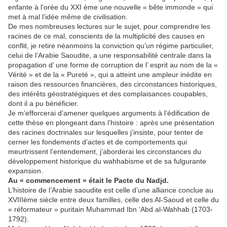
enfante à l’orée du XXI ème une nouvelle « bête immonde » qui
met à mal l’idée même de civilisation.
De mes nombreuses lectures sur le sujet, pour comprendre les
racines de ce mal, conscients de la multiplicité des causes en
conflit, je retire néanmoins la conviction qu’un régime particulier,
celui de l’Arabie Saoudite, a une responsabilité centrale dans la
propagation d’ une forme de corruption de l’ esprit au nom de la «
Vérité » et de la « Pureté », qui a atteint une ampleur inédite en
raison des ressources financières, des circonstances historiques,
des intérêts géostratégiques et des complaisances coupables,
dont il a pu bénéficier.
Je m’efforcerai d’amener quelques arguments à l’édification de
cette thèse en plongeant dans l’histoire : après une présentation
des racines doctrinales sur lesquelles j’insiste, pour tenter de
cerner les fondements d’actes et de comportements qui
meurtrissent l’entendement, j’aborderai les circonstances du
développement historique du wahhabisme et de sa fulgurante
expansion.
Au « commencement » était le Pacte du Nadjd.
L’histoire de l’Arabie saoudite est celle d’une alliance conclue au
XVIIIème siècle entre deux familles, celle des Al-Saoud et celle du
« réformateur » puritain Muhammad Ibn ‘Abd al-Wahhab (1703-
1792).