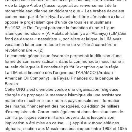
» de la Ligue Arabe (Nasser appelait au renversement de la
monarchie saoudienne en déclarant que « Les Arabes devraient
commencer par libérer Riyad avant de libérer Jérusalem ») lui a
opposé le projet islamique d’unité de tous les musulmans.
En 1962, le Roi Faycal patronne la fondation d’une « Ligue
islamique mondiale » (Al Rabita al-Islamiya al-‘Alamiya) (LIM).Sur
fond de danger « nassériste », socialiste et laïque, la LIM avait
vocation à lutter contre toute forme de velléité à caractère «
révolutionnaire ». (2)
Le contexte géopolitique favorable permettait la diffusion d’une
forme de sunnisme radical « dans la communauté musulmane »
au sein de laquelle il constituait plutôt l’exception que la règle.
La LIM était financée dès l’origine par l’ARAMCO (Arabian-
American Oil Company) , la Faysal Finances ou la banque al-
Baraka.
Cette ONG s’est d’emblée voulue une organisation religieuse
chargée de propager le message islamique via une assistance
matérielle et culturelle aux autres pays musulmans : formation
des imams, financement des mosquées, ou édition de milliers
d’exemplaires du Coran mais également dans des situations de
conflits politiques voire militaires ouverts dans lesquels son
implication a été mise en cause ….( appui aux moudjahidines
afghans ; soutien aux Musulmans bosniaques entre 1993 et 1995