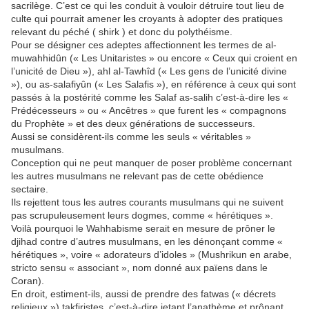
sacrilège. C’est ce qui les conduit à vouloir détruire tout lieu de
culte qui pourrait amener les croyants à adopter des pratiques
relevant du péché ( shirk ) et donc du polythéisme.
Pour se désigner ces adeptes affectionnent les termes de al-
muwahhidûn (« Les Unitaristes » ou encore « Ceux qui croient en
l’unicité de Dieu »), ahl al-Tawhîd (« Les gens de l’unicité divine
»), ou as-salafiyûn (« Les Salafis »), en référence à ceux qui sont
passés à la postérité comme les Salaf as-salih c’est-à-dire les «
Prédécesseurs » ou « Ancêtres » que furent les « compagnons
du Prophète » et des deux générations de successeurs.
Aussi se considèrent-ils comme les seuls « véritables »
musulmans.
Conception qui ne peut manquer de poser problème concernant
les autres musulmans ne relevant pas de cette obédience
sectaire.
Ils rejettent tous les autres courants musulmans qui ne suivent
pas scrupuleusement leurs dogmes, comme « hérétiques ».
Voilà pourquoi le Wahhabisme serait en mesure de prôner le
djihad contre d’autres musulmans, en les dénonçant comme «
hérétiques », voire « adorateurs d’idoles » (Mushrikun en arabe,
stricto sensu « associant », nom donné aux païens dans le
Coran).
En droit, estiment-ils, aussi de prendre des fatwas (« décrets
religieux ») takfiristes, c’est-à-dire jetant l’anathème et prônant