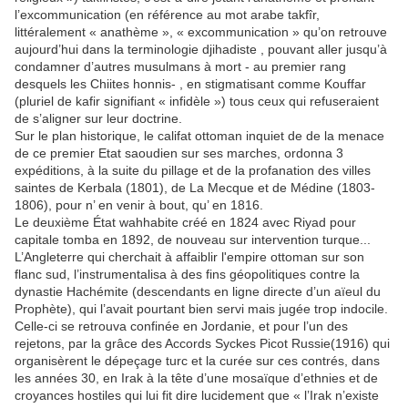
l’excommunication (en référence au mot arabe takfîr,
littéralement « anathème », « excommunication » qu’on retrouve
aujourd’hui dans la terminologie djihadiste , pouvant aller jusqu’à
condamner d’autres musulmans à mort - au premier rang
desquels les Chiites honnis- , en stigmatisant comme Kouffar
(pluriel de kafir signifiant « infidèle ») tous ceux qui refuseraient
de s’aligner sur leur doctrine.
Sur le plan historique, le califat ottoman inquiet de de la menace
de ce premier Etat saoudien sur ses marches, ordonna 3
expéditions, à la suite du pillage et de la profanation des villes
saintes de Kerbala (1801), de La Mecque et de Médine (1803-
1806), pour n’ en venir à bout, qu’ en 1816.
Le deuxième État wahhabite créé en 1824 avec Riyad pour
capitale tomba en 1892, de nouveau sur intervention turque...
L’Angleterre qui cherchait à affaiblir l'empire ottoman sur son
flanc sud, l’instrumentalisa à des fins géopolitiques contre la
dynastie Hachémite (descendants en ligne directe d’un aïeul du
Prophète), qui l’avait pourtant bien servi mais jugée trop indocile.
Celle-ci se retrouva confinée en Jordanie, et pour l’un des
rejetons, par la grâce des Accords Syckes Picot Russie(1916) qui
organisèrent le dépeçage turc et la curée sur ces contrés, dans
les années 30, en Irak à la tête d’une mosaïque d’ethnies et de
croyances hostiles qui lui fit dire lucidement que « l’Irak n’existe