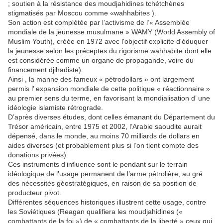
; soutien à la résistance des moudjahidines tchétchènes
stigmatisés par Moscou comme «wahhabites ).
Son action est complétée par l’activisme de l’« Assemblée
mondiale de la jeunesse musulmane » WAMY (World Assembly of
Muslim Youth), créée en 1972 avec l'objectif explicite d'éduquer
la jeunesse selon les préceptes du rigorisme wahhabite dont elle
est considérée comme un organe de propagande, voire du
financement djihadiste).
Ainsi , la manne des fameux « pétrodollars » ont largement
permis l’ expansion mondiale de cette politique « réactionnaire »
au premier sens du terme, en favorisant la mondialisation d’ une
idéologie islamiste rétrograde.
D’après diverses études, dont celles émanant du Département du
Trésor américain, entre 1975 et 2002, l’Arabie saoudite aurait
dépensé, dans le monde, au moins 70 milliards de dollars en
aides diverses (et probablement plus si l’on tient compte des
donations privées).
Ces instruments d’influence sont le pendant sur le terrain
idéologique de l’usage permanent de l’arme pétrolière, au gré
des nécessités géostratégiques, en raison de sa position de
producteur pivot.
Différentes séquences historiques illustrent cette usage, contre
les Soviétiques (Reagan qualifiera les moudjahidines («
combattants de la foi ») de « combattants de la liberté » ceux qui