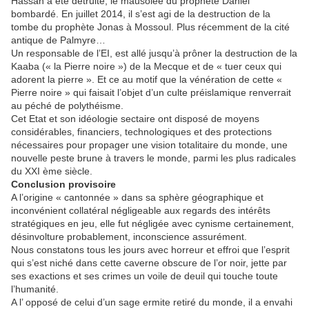
Hassan a été détruite, le mausolée du prophète Daniel
bombardé. En juillet 2014, il s’est agi de la destruction de la
tombe du prophète Jonas à Mossoul. Plus récemment de la cité
antique de Palmyre…
Un responsable de l’EI, est allé jusqu’à prôner la destruction de la
Kaaba (« la Pierre noire ») de la Mecque et de « tuer ceux qui
adorent la pierre ». Et ce au motif que la vénération de cette «
Pierre noire » qui faisait l’objet d’un culte préislamique renverrait
au péché de polythéisme.
Cet Etat et son idéologie sectaire ont disposé de moyens
considérables, financiers, technologiques et des protections
nécessaires pour propager une vision totalitaire du monde, une
nouvelle peste brune à travers le monde, parmi les plus radicales
du XXI ème siècle.
Conclusion provisoire
A l’origine « cantonnée » dans sa sphère géographique et
inconvénient collatéral négligeable aux regards des intérêts
stratégiques en jeu, elle fut négligée avec cynisme certainement,
désinvolture probablement, inconscience assurément.
Nous constatons tous les jours avec horreur et effroi que l’esprit
qui s’est niché dans cette caverne obscure de l’or noir, jette par
ses exactions et ses crimes un voile de deuil qui touche toute
l’humanité.
A l’ opposé de celui d’un sage ermite retiré du monde, il a envahi