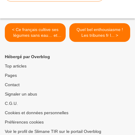
< Ce français cultive ses
Quel bel enthousiasme !
légumes sans eau… et
Les tribunes fr l... >
fascine le monde de
l’agronomie ! Stupéfiant.
Hébergé par Overblog
Top articles
Pages
Contact
Signaler un abus
C.G.U.
Cookies et données personnelles
Préférences cookies
Voir le profil de Slimane TIR sur le portail Overblog