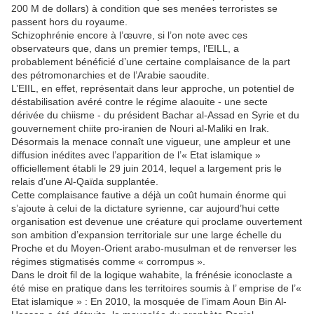
200 M de dollars) à condition que ses menées terroristes se
passent hors du royaume.
Schizophrénie encore à l’œuvre, si l’on note avec ces
observateurs que, dans un premier temps, l’EILL, a
probablement bénéficié d’une certaine complaisance de la part
des pétromonarchies et de l’Arabie saoudite.
L’EIIL, en effet, représentait dans leur approche, un potentiel de
déstabilisation avéré contre le régime alaouite - une secte
dérivée du chiisme - du président Bachar al-Assad en Syrie et du
gouvernement chiite pro-iranien de Nouri al-Maliki en Irak.
Désormais la menace connaît une vigueur, une ampleur et une
diffusion inédites avec l’apparition de l’« Etat islamique »
officiellement établi le 29 juin 2014, lequel a largement pris le
relais d’une Al-Qaïda supplantée.
Cette complaisance fautive a déjà un coût humain énorme qui
s’ajoute à celui de la dictature syrienne, car aujourd’hui cette
organisation est devenue une créature qui proclame ouvertement
son ambition d’expansion territoriale sur une large échelle du
Proche et du Moyen-Orient arabo-musulman et de renverser les
régimes stigmatisés comme « corrompus ».
Dans le droit fil de la logique wahabite, la frénésie iconoclaste a
été mise en pratique dans les territoires soumis à l’ emprise de l’«
Etat islamique » : En 2010, la mosquée de l’imam Aoun Bin Al-