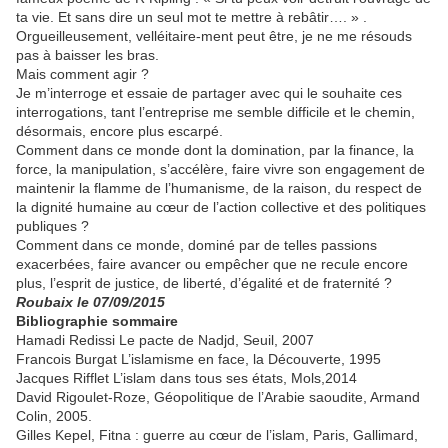
ta vie. Et sans dire un seul mot te mettre à rebâtir…. » .
Orgueilleusement, velléitaire-ment peut être, je ne me résouds
pas à baisser les bras.
Mais comment agir ?
Je m’interroge et essaie de partager avec qui le souhaite ces
interrogations, tant l’entreprise me semble difficile et le chemin,
désormais, encore plus escarpé.
Comment dans ce monde dont la domination, par la finance, la
force, la manipulation, s’accélère, faire vivre son engagement de
maintenir la flamme de l’humanisme, de la raison, du respect de
la dignité humaine au cœur de l’action collective et des politiques
publiques ?
Comment dans ce monde, dominé par de telles passions
exacerbées, faire avancer ou empêcher que ne recule encore
plus, l’esprit de justice, de liberté, d’égalité et de fraternité ?
Roubaix le 07/09/2015
Bibliographie sommaire
Hamadi Redissi Le pacte de Nadjd, Seuil, 2007
Francois Burgat L’islamisme en face, la Découverte, 1995
Jacques Rifflet L’islam dans tous ses états, Mols,2014
David Rigoulet-Roze, Géopolitique de l’Arabie saoudite, Armand
Colin, 2005.
Gilles Kepel, Fitna : guerre au cœur de l’islam, Paris, Gallimard,