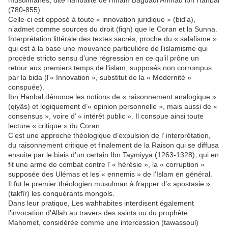
musulmanes, dite hanbalite de l’imam Bagdadi Ahmad ibn Hanbal
(780-855) :
Celle-ci est opposé à toute « innovation juridique » (bid'a),
n’admet comme sources du droit (fiqh) que le Coran et la Sunna.
Interprétation littérale des textes sacrés, proche du « salafisme »
qui est à la base une mouvance particulière de l'islamisme qui
procède stricto sensu d’une régression en ce qu’il prône un
retour aux premiers temps de l'islam, supposés non corrompus
par la bida (l'« Innovation », substitut de la « Modernité »
conspuée).
Ibn Hanbal dénonce les notions de « raisonnement analogique »
(qiyâs) et logiquement d’« opinion personnelle », mais aussi de «
consensus », voire d’ « intérêt public ». Il conspue ainsi toute
lecture « critique » du Coran.
C’est une approche théologique d’expulsion de l’ interprétation,
du raisonnement critique et finalement de la Raison qui se diffusa
ensuite par le biais d’un certain Ibn Taymiyya (1263-1328), qui en
fit une arme de combat contre l’ « hérésie », la « corruption »
supposée des Ulémas et les « ennemis » de l’Islam en général.
Il fut le premier théologien musulman à frapper d’« apostasie »
(takfîr) les conquérants mongols.
Dans leur pratique, Les wahhabites interdisent également
l'invocation d'Allah au travers des saints ou du prophète
Mahomet, considérée comme une intercession (tawassoul)