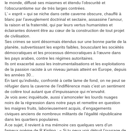
le monde, diffusé ses miasmes et étendu l’obscurité et
l’obscurantisme sur de très larges contrées.
L’ « esprit » qui se niche dans cette caverne obscure, chauffé à
blanc par l’aveuglement doctrinal et sectaire, assassine l’amour,
la raison et la fraternité, qui par leurs vertus humanistes et
éclairantes doivent être au cœur de la construction de tout projet
de civilisation.
Ses crimes se sont désormais étendus sur une bonne partie de la
planète, subvertissant les esprits faibles, bousculant les sociétés
démocratiques et les processus démocratiques à l’œuvre dans
les pays arabes, contre les régimes autoritaires.
Ils ont exacerbé aussi les instrumentalisations et les exploitations
de la passion raciste à un niveau jamais atteint en Europe, depuis
les années 30...
En tant qu’individu, confronté à cette lame de fond, on ne peut se
réfugier dans la caverne de l’indifférence mais c’est un sentiment
de colère tout autant que d’impuissance qui m’envahit.
Je vois avec inquiétude, aussi s’amonceler les lourds nuages
noirs de la régression dans notre pays et remettre en question
les maigres fruits, laborieusement acquis, d’engagements
civiques anciens de nombreux militants de l’égalité républicaine
dans les quartiers populaires.
A ce sujet, il revient à ma mémoire ces quelques vers d’un
fameux poème de R Kipling : « Si tu peux voir détruit l’ouvrage de