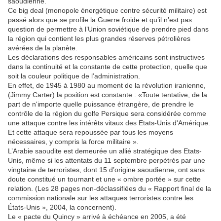
saoudienne.
Ce big deal (monopole énergétique contre sécurité militaire) est
passé alors que se profile la Guerre froide et qu’il n’est pas
question de permettre à l’Union soviétique de prendre pied dans
la région qui contient les plus grandes réserves pétrolières
avérées de la planète.
Les déclarations des responsables américains sont instructives
dans la continuité et la constante de cette protection, quelle que
soit la couleur politique de l’administration.
En effet, de 1945 à 1980 au moment de la révolution iranienne,
(Jimmy Carter) la position est constante : «Toute tentative, de la
part de n'importe quelle puissance étrangère, de prendre le
contrôle de la région du golfe Persique sera considérée comme
une attaque contre les intérêts vitaux des Etats-Unis d'Amérique.
Et cette attaque sera repoussée par tous les moyens
nécessaires, y compris la force militaire ».
L’Arabie saoudite est demeurée un allié stratégique des Etats-
Unis, même si les attentats du 11 septembre perpétrés par une
vingtaine de terroristes, dont 15 d’origine saoudienne, ont sans
doute constitué un tournant et une « ombre portée » sur cette
relation. (Les 28 pages non-déclassifiées du « Rapport final de la
commission nationale sur les attaques terroristes contre les
États-Unis », 2004, la concernent).
Le « pacte du Quincy » arrivé à échéance en 2005, a été