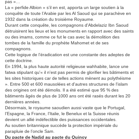
pas »…
La « perfide Albion » s’il en est, apporta un large soutien à la
conquête de toute l’Arabie par les Al Saoud qui se parachève en
1932 dans la création du troisième Royaume.
Durant cette conquête, les compagnons d'Abdelaziz Ibn Saoud
détruisirent les lieux et les monuments en rapport avec des saints
ou des imams, comme ce fut le cas avec la démolition des
tombes de la famille du prophète Mahomet et de ses
compagnons.
Cette logique de l’éradication est une constante des adeptes de
cette doctrine.
En 1994, la plus haute autorité religieuse wahhabite, lance une
fatwa stipulant qu'« il n'est pas permis de glorifier les bâtiments et
les sites historiques car de telles actions mènent au polythéisme
». Entre 500 et 600 mausolées et d'autres structures de l'islam
des origines ont été démolis. Il a été estimé que 95 % des
bâtiments âgés de plus de 1000 ans ont été rasés durant les 20
dernières années.
Désormais, le royaume saoudien aussi vaste que le Portugal,
l’Espagne, la France, l’Italie, le Benelux et la Suisse réunis
devient un allié indéfectible des puissances occidentales.
Au soutien britannique succède la protection impériale du
parapluie de l’oncle Sam.
Du pacte de Nadjd au pacte du Quincy