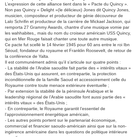
L’expression de cette alliance tient dans le « Pacte du Quincy ».
Non pas Quincy « Delight »(le délicieux) Jones dit Quincy Jones,
musicien, compositeur et producteur de génie découvreur de
Lalo Schrifin et producteur de la carrière de Mickael Jackson, qui
remporta 27 Grammy Awards, chantre d’une musique vomie par
les wahhabites,, mais du nom du croiseur américain USS Quincy,
qui en Mer Rouge faisait chanter une toute autre musique.
Ce pacte fut scellé le 14 février 1945 pour 60 ans entre le roi Ibn
Séoud, fondateur du royaume et Franklin Roosevelt, de retour de
la conférence de Yalta.
Il est communément admis qu’il s’articule sur quatre points :
- La stabilité de l’Arabie saoudite fait partie des « intérêts vitaux »
des États-Unis qui assurent, en contrepartie, la protection
inconditionnelle de la famille Saoud et accessoirement celle du
Royaume contre toute menace extérieure éventuelle ;
- Par extension la stabilité de la péninsule Arabique et le
leadership régional de l’Arabie saoudite font aussi partie des «
intérêts vitaux » des États-Unis ;
- En contrepartie, le Royaume garantit l’essentiel de
l’approvisionnement énergétique américain,
- Les autres points portent sur le partenariat économique,
commercial et financier saoudo-américain ainsi que sur la non-
ingérence américaine dans les questions de politique intérieure