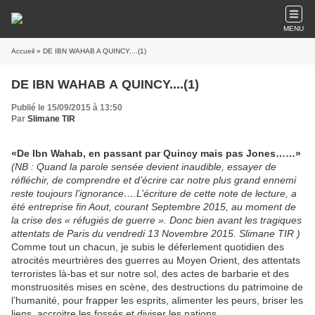
MENU
Accueil
» DE IBN WAHAB A QUINCY....(1)
DE IBN WAHAB A QUINCY....(1)
Publié le 15/09/2015 à 13:50
Par
Slimane TIR
«De Ibn Wahab, en passant par Quincy mais pas Jones……»
(NB : Quand la parole sensée devient inaudible, essayer de
réfléchir, de comprendre et d’écrire car notre plus grand ennemi
reste toujours l’ignorance….L’écriture de cette note de lecture, a
été entreprise fin Aout, courant Septembre 2015, au moment de
la crise des « réfugiés de guerre ». Donc bien avant les tragiques
attentats de Paris du vendredi 13 Novembre 2015. Slimane TIR )
Comme tout un chacun, je subis le déferlement quotidien des
atrocités meurtrières des guerres au Moyen Orient, des attentats
terroristes là-bas et sur notre sol, des actes de barbarie et des
monstruosités mises en scène, des destructions du patrimoine de
l’humanité, pour frapper les esprits, alimenter les peurs, briser les
liens, accroitre les fossés et diviser les nations.