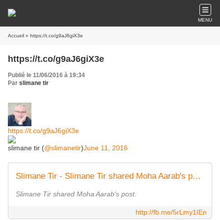
MENU
Accueil
» https://t.co/g9aJ6giX3e
https://t.co/g9aJ6giX3e
Publié le 11/06/2016 à 19:34
Par
slimane tir
https://t.co/g9aJ6giX3e
slimane tir (
@slimanetir
)
June 11, 2016
Slimane Tir - Slimane Tir shared Moha Aarab's post. | Facebook
Slimane Tir shared Moha Aarab's post.
http://fb.me/5rLmy1IEn