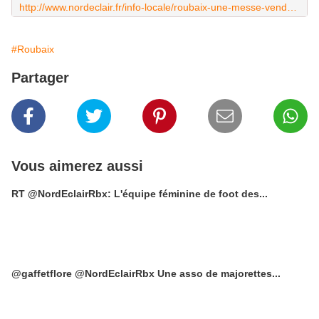
http://www.nordeclair.fr/info-locale/roubaix-une-messe-vendredi-soir-en-hommage-au-pretre-assassine-ia50b12891n1213609
#Roubaix
Partager
Vous aimerez aussi
RT @NordEclairRbx: L'équipe féminine de foot des...
@gaffetflore @NordEclairRbx Une asso de majorettes...