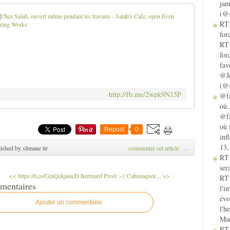
jam
(@s
Chez Salah
RT 
for
"
RT 
C
for
H
fav
E
@Je
Z
(@s
S
http://fb.me/2wpk9N15P
@fa
A
où.
L
@fa
A
où 
H
Repost
0
inf
,
13,
ished by slimane tir
commenter cet article
…
o
RT
u
sera
v
<< https://t.co/GmQekjnncD
Berrnard Pivot :-): Cahuzaquer.... >>
RT 
e
mentaires
l'i
r
évo
t
Ajouter un commentaire
l'h
m
Mar
ê
RT 