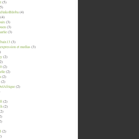
t
(5)
5)
uJinkoBiloba
(4)
(4)
aix
(3)
ouen
(3)
arlie
(3)
ubaix13
(3)
' expression et medias
(3)
)
ay
(2)
2)
0
(2)
lle
(2)
a
(2)
(2)
elAfrique
(2)
)
ft
(2)
ch
(2)
2)
2)
2)
M
(2)
2)