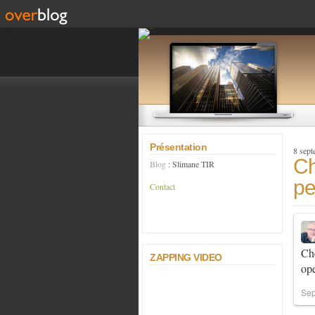
Présentation
8 sep
Ch
Blog
: Slimane TIR
pe
Contact
Che
ZAPPING VIDEO
op
Sep