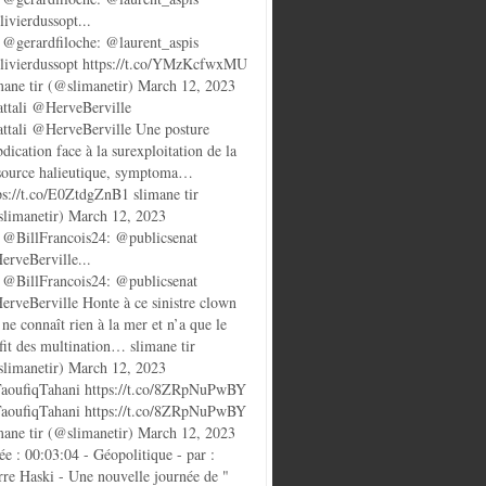
ivierdussopt...
@gerardfiloche: @laurent_aspis
ivierdussopt https://t.co/YMzKcfwxMU
mane tir (@slimanetir) March 12, 2023
ttali @HerveBerville
ttali @HerveBerville Une posture
bdication face à la surexploitation de la
source halieutique, symptoma…
ps://t.co/E0ZtdgZnB1 slimane tir
limanetir) March 12, 2023
@BillFrancois24: @publicsenat
rveBerville...
@BillFrancois24: @publicsenat
rveBerville Honte à ce sinistre clown
 ne connaît rien à la mer et n’a que le
fit des multination… slimane tir
limanetir) March 12, 2023
oufiqTahani https://t.co/8ZRpNuPwBY
oufiqTahani https://t.co/8ZRpNuPwBY
mane tir (@slimanetir) March 12, 2023
ée : 00:03:04 - Géopolitique - par :
rre Haski - Une nouvelle journée de "