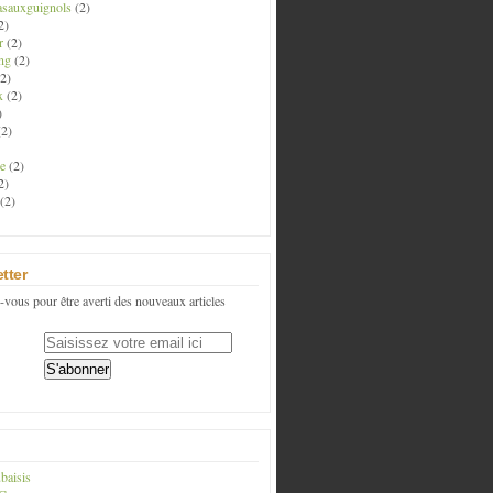
asauxguignols
(2)
2)
r
(2)
ng
(2)
2)
x
(2)
)
2)
e
(2)
2)
(2)
tter
vous pour être averti des nouveaux articles
baisis