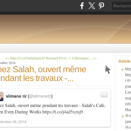
<< https://t.co/GmQekjnncD
Berrnard Pivot :-): Cahuzaquer.... >>
Articl
tembre 2016
ez Salah, ouvert même
htt
htt
ndant les travaux -...
(@s
jou
Lux
slimane tir (
@slimanetir
)
maj
réf
z Salah, ouvert même pendant les travaux - Salah's Cafe,
Hau
en Even During Works
https://t.co/j4ad5xzuj9
@re
jam
tember 08, 2016
@re