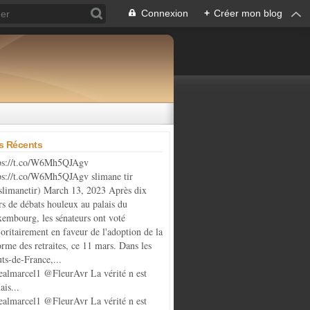
Connexion
+
Créer mon blog
es Récents
ps://t.co/W6Mh5QJAgv
ps://t.co/W6Mh5QJAgv slimane tir
limanetir) March 13, 2023 Après dix
rs de débats houleux au palais du
embourg, les sénateurs ont voté
oritairement en faveur de l'adoption de la
orme des retraites, ce 11 mars. Dans les
ts-de-France,...
almarcel1 @FleurAvr La vérité n est
ais...
almarcel1 @FleurAvr La vérité n est