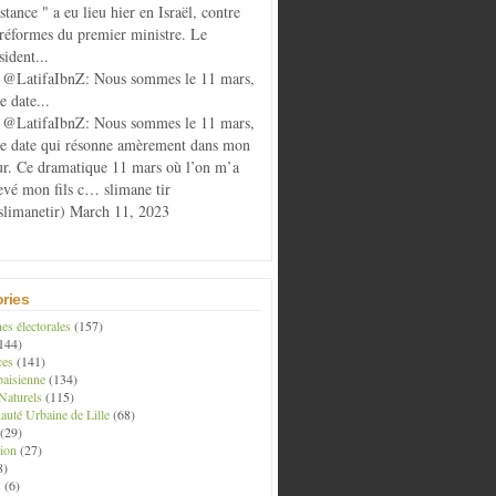
istance " a eu lieu hier en Israël, contre
 réformes du premier ministre. Le
sident...
@LatifaIbnZ: Nous sommes le 11 mars,
e date...
@LatifaIbnZ: Nous sommes le 11 mars,
te date qui résonne amèrement dans mon
r. Ce dramatique 11 mars où l’on m’a
evé mon fils c… slimane tir
limanetir) March 11, 2023
ries
s électorales
(157)
144)
ces
(141)
aisienne
(134)
Naturels
(115)
té Urbaine de Lille
(68)
(29)
ion
(27)
8)
s
(6)