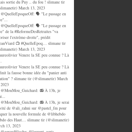
ais sortie du Puy .. du fou ! slimane tir
limanetir) March 13, 2023
, ouvert même pendant les travaux - Salah's Cafe, open Even Durin
@QuelleEpoqueOff: 🗣️ "Le passage en
ce"...
@QuelleEpoqueOff: 🗣️ "Le passage en
ce" de la #ReformeDesRetraites "va
oriser l'extrême-droite", prédit
anViard 📺 #QuelleEpoq… slimane tir
limanetir) March 13, 2023
ureolivier Venere la SE peu connue ? Là
..
ureolivier Venere la SE peu connue ? Là
finit la fausse bonne idée du "panier anti
lation" ? slimane tir (@slimanetir) March
 2023
 @MouMou_Guichard: 📻 À 13h, je
i...
@MouMou_Guichard: 📻 À 13h, je serai
nvité de @ali_rahni sur @pastel_fm pour
quer la nouvelle formule de @libhebdo
ebdo des Haut… slimane tir (@slimanetir)
ch 13, 2023
@gerardfiloche: @laurent_aspis