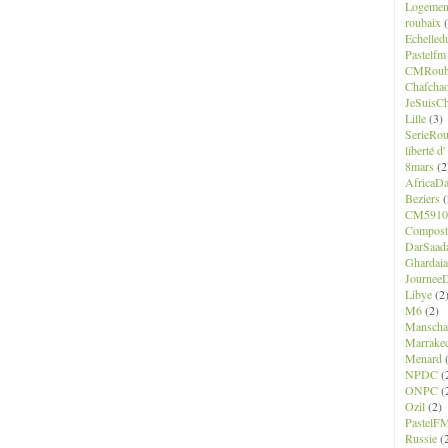
u
Logemen
roubaix
(
f
Echelled
e
Pastelfm
r
CMRoub
k
Chafcha
JeSuisCh
a
Lille
(3)
s
SerieRo
e
liberté d
t
8mars
(2
AfricaD
M
Beziers
(
e
CM5910
h
Composte
m
DarSaad
Ghardaia
e
JourneeD
t
Libye
(2
A
M6
(2)
r
Manscha
Marrake
i
Menard
(
k
NPDC
(
a
ONPC
(
n
Ozil
(2)
PastelF
J
Russie
(
a