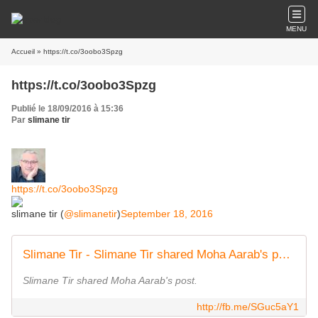
MENU
Accueil
» https://t.co/3oobo3Spzg
https://t.co/3oobo3Spzg
Publié le 18/09/2016 à 15:36
Par
slimane tir
https://t.co/3oobo3Spzg
slimane tir (
@slimanetir
)
September 18, 2016
Slimane Tir - Slimane Tir shared Moha Aarab's post. | Facebook
Slimane Tir shared Moha Aarab's post.
http://fb.me/SGuc5aY1