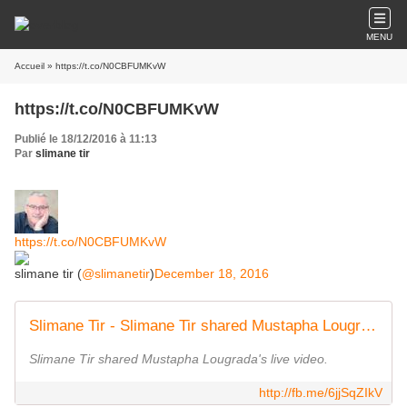
MENU
Accueil
» https://t.co/N0CBFUMKvW
https://t.co/N0CBFUMKvW
Publié le 18/12/2016 à 11:13
Par
slimane tir
https://t.co/N0CBFUMKvW
slimane tir (
@slimanetir
)
December 18, 2016
Slimane Tir - Slimane Tir shared Mustapha Lougrada's live... | Facebook
Slimane Tir shared Mustapha Lougrada's live video.
http://fb.me/6jjSqZIkV