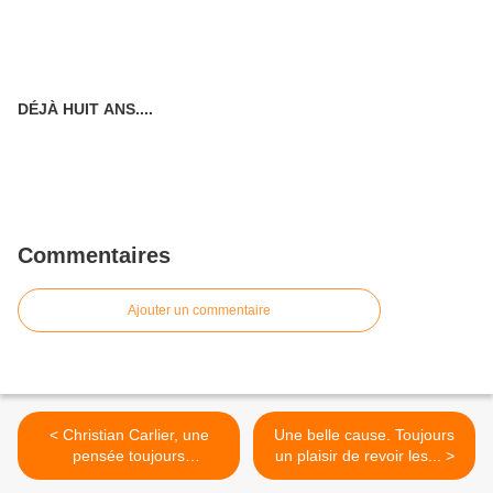
DÉJÀ HUIT ANS....
Commentaires
Ajouter un commentaire
< Christian Carlier, une
Une belle cause. Toujours
pensée toujours
un plaisir de revoir les... >
pertinente...