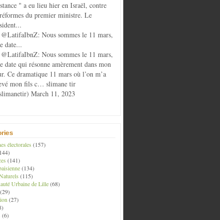
istance " a eu lieu hier en Israël, contre
 réformes du premier ministre. Le
sident...
@LatifaIbnZ: Nous sommes le 11 mars,
e date...
@LatifaIbnZ: Nous sommes le 11 mars,
te date qui résonne amèrement dans mon
r. Ce dramatique 11 mars où l’on m’a
evé mon fils c… slimane tir
limanetir) March 11, 2023
ries
s électorales
(157)
144)
ces
(141)
aisienne
(134)
Naturels
(115)
té Urbaine de Lille
(68)
(29)
ion
(27)
8)
s
(6)