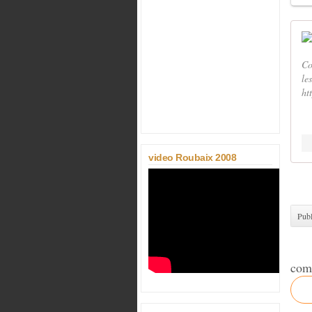
Co
le
ht
video Roubaix 2008
Publ
com