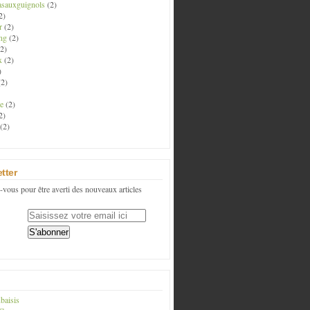
asauxguignols
(2)
2)
r
(2)
ng
(2)
2)
x
(2)
)
2)
e
(2)
2)
(2)
tter
vous pour être averti des nouveaux articles
baisis