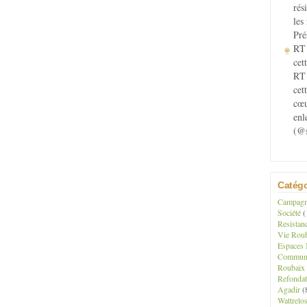
rés
les
Pré
RT 
cett
RT 
cet
cœu
enl
(@s
Catégo
Campagne
Société
(
Resistan
Vie Roub
Espaces 
Communau
Roubaix
Refondat
Agadir
(
Wattrelo