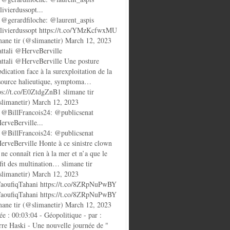
ivierdussopt...
@gerardfiloche: @laurent_aspis
ivierdussopt https://t.co/YMzKcfwxMU
mane tir (@slimanetir) March 12, 2023
ttali @HerveBerville
ttali @HerveBerville Une posture
bdication face à la surexploitation de la
source halieutique, symptoma…
ps://t.co/E0ZtdgZnB1 slimane tir
limanetir) March 12, 2023
@BillFrancois24: @publicsenat
rveBerville...
@BillFrancois24: @publicsenat
rveBerville Honte à ce sinistre clown
 ne connaît rien à la mer et n’a que le
fit des multination… slimane tir
limanetir) March 12, 2023
oufiqTahani https://t.co/8ZRpNuPwBY
oufiqTahani https://t.co/8ZRpNuPwBY
mane tir (@slimanetir) March 12, 2023
ée : 00:03:04 - Géopolitique - par :
rre Haski - Une nouvelle journée de "