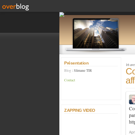
Présentation
16 avr
Co
Blog
: Slimane TIR
af
Contact
Com
ZAPPING VIDEO
par
htt
Apr