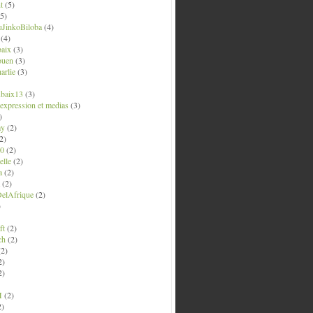
t
(5)
5)
uJinkoBiloba
(4)
(4)
aix
(3)
ouen
(3)
arlie
(3)
ubaix13
(3)
' expression et medias
(3)
)
ay
(2)
2)
0
(2)
lle
(2)
a
(2)
(2)
elAfrique
(2)
)
ft
(2)
ch
(2)
2)
2)
2)
M
(2)
2)