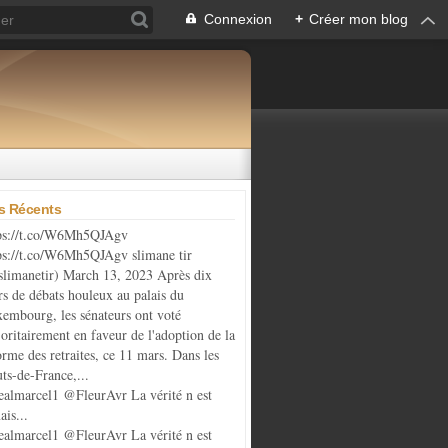
Connexion
+
Créer mon blog
es Récents
ps://t.co/W6Mh5QJAgv
ps://t.co/W6Mh5QJAgv slimane tir
limanetir) March 13, 2023 Après dix
rs de débats houleux au palais du
embourg, les sénateurs ont voté
oritairement en faveur de l'adoption de la
orme des retraites, ce 11 mars. Dans les
ts-de-France,...
almarcel1 @FleurAvr La vérité n est
ais...
almarcel1 @FleurAvr La vérité n est