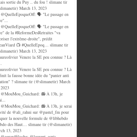
ais sortie du Puy .. du fou ! slimane tir
limanetir) March 13, 2023
@QuelleEpoqueOff: 🗣️ "Le passage en
ce"...
@QuelleEpoqueOff: 🗣️ "Le passage en
ce" de la #ReformeDesRetraites "va
oriser l'extrême-droite", prédit
anViard 📺 #QuelleEpoq… slimane tir
limanetir) March 13, 2023
ureolivier Venere la SE peu connue ? Là
..
ureolivier Venere la SE peu connue ? Là
finit la fausse bonne idée du "panier anti
lation" ? slimane tir (@slimanetir) March
 2023
 @MouMou_Guichard: 📻 À 13h, je
i...
@MouMou_Guichard: 📻 À 13h, je serai
nvité de @ali_rahni sur @pastel_fm pour
quer la nouvelle formule de @libhebdo
ebdo des Haut… slimane tir (@slimanetir)
ch 13, 2023
@gerardfiloche: @laurent_aspis