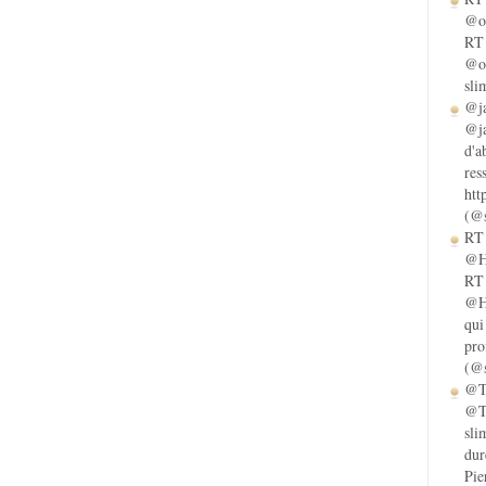
@ol
RT 
@ol
sli
@ja
@ja
d'a
res
htt
(@s
RT 
@He
RT 
@He
qui
pro
(@s
@Ta
@Ta
sli
dur
Pie