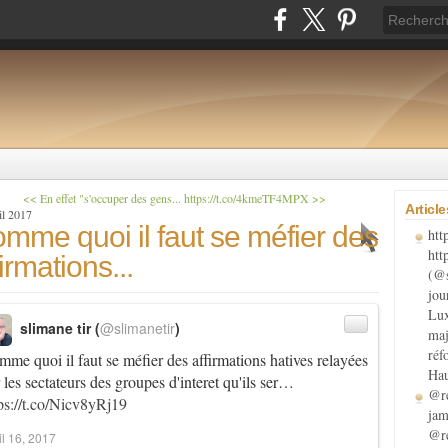
<< En effet "s'occuper des gens...
https://t.co/4kmeTF4MPX >>
Articl
il 2017
mme quoi il faut se méfier des
htt
htt
firmations...
(@s
jou
Lux
slimane tir (
@slimanetir
)
maj
réf
me quoi il faut se méfier des affirmations hatives relayées
Hau
 les sectateurs des groupes d'interet qu'ils ser…
@re
ps://t.co/Nicv8yRj19
jam
@re
il 16, 2017