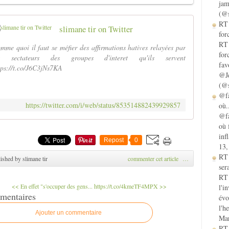
jam
(@s
RT 
slimane tir on Twitter
for
RT 
mme quoi il faut se méfier des affirmations hatives relayées par
for
s sectateurs des groupes d'interet qu'ils servent
fav
tps://t.co/J6C3jNs7KA
@Je
(@s
@fa
https://twitter.com/i/web/status/853514882439929857
où.
@fa
où 
inf
Repost
0
13,
RT
ished by slimane tir
commenter cet article
…
sera
RT 
<< En effet "s'occuper des gens...
https://t.co/4kmeTF4MPX >>
l'i
mentaires
évo
l'h
Ajouter un commentaire
Mar
RT 