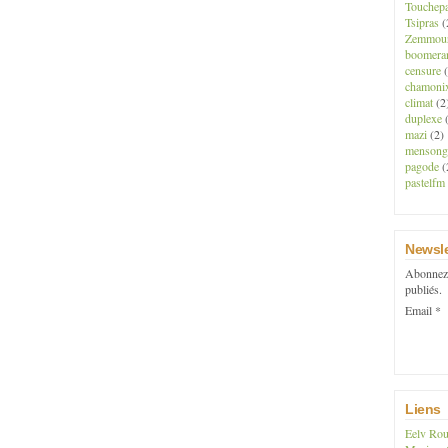
Touchep
Tsipras
(
Zemmou
boomera
censure
(
chamoni
climat
(2
duplexe
(
mazi
(2)
mensong
pagode
(
pastelfm
Newsle
Abonnez-
publiés.
Email
Liens
Eelv Rou