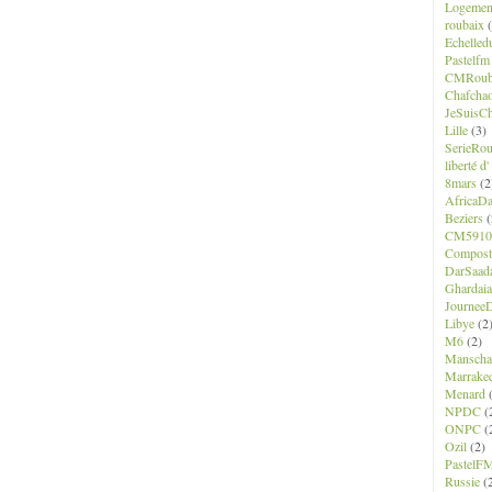
Logemen
roubaix
(
Echelled
Pastelfm
CMRoub
Chafcha
JeSuisCh
Lille
(3)
SerieRo
liberté d
8mars
(2
AfricaD
Beziers
(
CM5910
Composte
DarSaad
Ghardaia
JourneeD
Libye
(2
M6
(2)
Manscha
Marrake
Menard
(
NPDC
(
ONPC
(
Ozil
(2)
PastelF
Russie
(