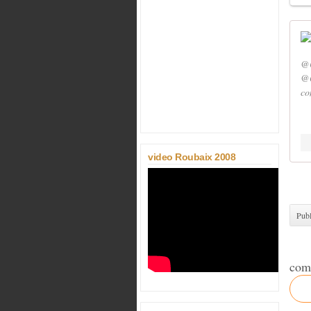
@
@O
co
video Roubaix 2008
Publ
com