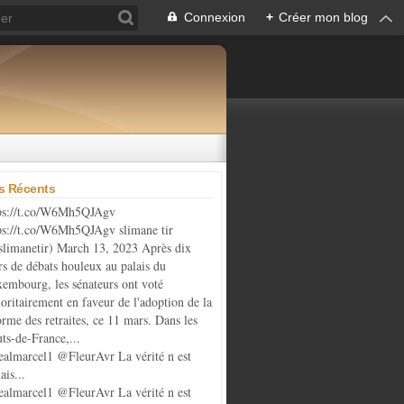
Connexion
+
Créer mon blog
es Récents
ps://t.co/W6Mh5QJAgv
ps://t.co/W6Mh5QJAgv slimane tir
limanetir) March 13, 2023 Après dix
rs de débats houleux au palais du
embourg, les sénateurs ont voté
oritairement en faveur de l'adoption de la
orme des retraites, ce 11 mars. Dans les
ts-de-France,...
almarcel1 @FleurAvr La vérité n est
ais...
almarcel1 @FleurAvr La vérité n est