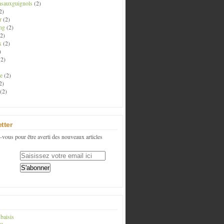
asauxguignols
(2)
2)
r
(2)
ng
(2)
2)
x
(2)
)
2)
e
(2)
2)
(2)
tter
vous pour être averti des nouveaux articles
baisis