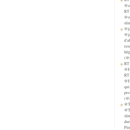
@ol
RT 
@ol
sli
@ja
@ja
d'a
res
htt
(@s
RT 
@He
RT 
@He
qui
pro
(@s
@Ta
@Ta
sli
dur
Pie