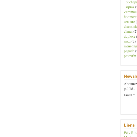
Touchep
Tsipras
(
Zemmou
boomera
censure
(
chamoni
climat
(2
duplexe
(
mazi
(2)
mensong
pagode
(
pastelfm
Newsle
Abonnez-
publiés.
Email
Liens
Eelv Rou