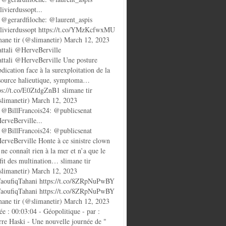
ivierdussopt...
@gerardfiloche: @laurent_aspis
ivierdussopt https://t.co/YMzKcfwxMU
mane tir (@slimanetir) March 12, 2023
ttali @HerveBerville
ttali @HerveBerville Une posture
bdication face à la surexploitation de la
source halieutique, symptoma…
ps://t.co/E0ZtdgZnB1 slimane tir
limanetir) March 12, 2023
@BillFrancois24: @publicsenat
rveBerville...
@BillFrancois24: @publicsenat
rveBerville Honte à ce sinistre clown
 ne connaît rien à la mer et n’a que le
fit des multination… slimane tir
limanetir) March 12, 2023
oufiqTahani https://t.co/8ZRpNuPwBY
oufiqTahani https://t.co/8ZRpNuPwBY
mane tir (@slimanetir) March 12, 2023
ée : 00:03:04 - Géopolitique - par :
rre Haski - Une nouvelle journée de "