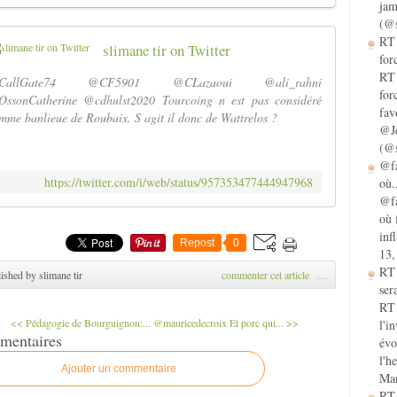
jam
(@s
RT 
slimane tir on Twitter
for
RT 
CallGate74 @CF5901 @CLazaoui @ali_rahni
for
ssonCatherine @cdhulst2020 Tourcoing n est pas considéré
fav
mme banlieue de Roubaix. S agit il donc de Wattrelos ?
@Je
(@s
@fa
https://twitter.com/i/web/status/957353477444947968
où.
@fa
où 
inf
Repost
0
13,
RT
ished by slimane tir
commenter cet article
…
sera
RT 
<< Pédagogie de Bourguignon:...
@mauricedecroix Et porc qui... >>
l'i
mentaires
évo
l'h
Ajouter un commentaire
Mar
RT 