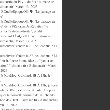
ais sortie du Puy .. du fou ! slimane tir
limanetir) March 13, 2023
@QuelleEpoqueOff: 🗣️ "Le passage en
ce"...
@QuelleEpoqueOff: 🗣️ "Le passage en
ce" de la #ReformeDesRetraites "va
oriser l'extrême-droite", prédit
anViard 📺 #QuelleEpoq… slimane tir
limanetir) March 13, 2023
ureolivier Venere la SE peu connue ? Là
..
ureolivier Venere la SE peu connue ? Là
finit la fausse bonne idée du "panier anti
lation" ? slimane tir (@slimanetir) March
 2023
 @MouMou_Guichard: 📻 À 13h, je
i...
@MouMou_Guichard: 📻 À 13h, je serai
nvité de @ali_rahni sur @pastel_fm pour
quer la nouvelle formule de @libhebdo
ebdo des Haut… slimane tir (@slimanetir)
ch 13, 2023
@gerardfiloche: @laurent_aspis