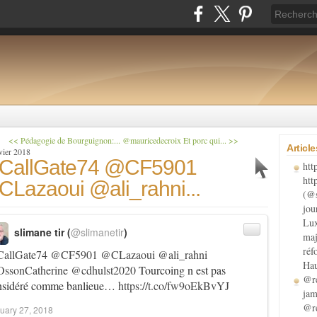
<< Pédagogie de Bourguignon:...
@mauricedecroix Et porc qui... >>
Articl
vier 2018
CallGate74 @CF5901
htt
htt
Lazaoui @ali_rahni...
(@s
jou
Lux
slimane tir (
@slimanetir
)
maj
réf
allGate74
@CF5901
@CLazaoui
@ali_rahni
Hau
ssonCatherine
@cdhulst2020
Tourcoing n est pas
@re
nsidéré comme banlieue…
https://t.co/fw9oEkBvYJ
jam
@re
uary 27, 2018