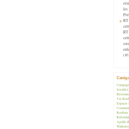
rés
les
Pré
RT 
cett
RT 
cet
cœu
enl
(@s
Catégo
Campagne
Société
(
Resistan
Vie Roub
Espaces 
Communau
Roubaix
Refondat
Agadir
(
Wattrelo