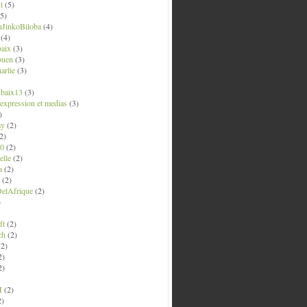
t
(5)
5)
uJinkoBiloba
(4)
(4)
aix
(3)
ouen
(3)
arlie
(3)
ubaix13
(3)
' expression et medias
(3)
)
ay
(2)
2)
0
(2)
lle
(2)
a
(2)
(2)
elAfrique
(2)
)
ft
(2)
ch
(2)
2)
2)
2)
M
(2)
2)