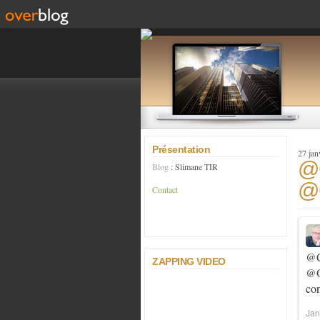
Présentation
27 jan
@
Blog
: Slimane TIR
@C
Contact
@C
ZAPPING VIDEO
@O
co
Jan