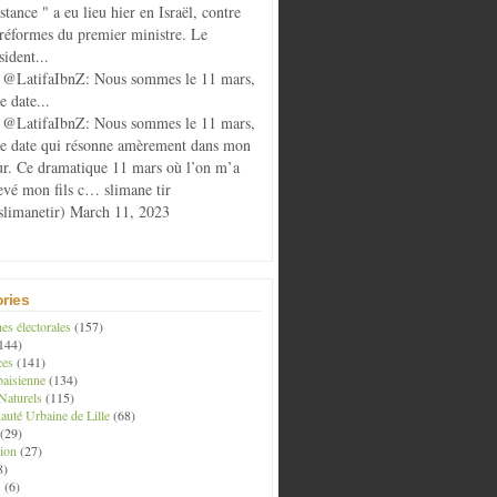
istance " a eu lieu hier en Israël, contre
 réformes du premier ministre. Le
sident...
@LatifaIbnZ: Nous sommes le 11 mars,
e date...
@LatifaIbnZ: Nous sommes le 11 mars,
te date qui résonne amèrement dans mon
r. Ce dramatique 11 mars où l’on m’a
evé mon fils c… slimane tir
limanetir) March 11, 2023
ries
s électorales
(157)
144)
ces
(141)
aisienne
(134)
Naturels
(115)
té Urbaine de Lille
(68)
(29)
ion
(27)
8)
s
(6)