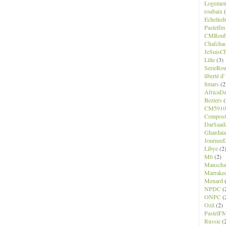
Logemen
roubaix
(
Echelled
Pastelfm
CMRoub
Chafcha
JeSuisCh
Lille
(3)
SerieRo
liberté d
8mars
(2
AfricaD
Beziers
(
CM5910
Composte
DarSaad
Ghardaia
JourneeD
Libye
(2
M6
(2)
Manscha
Marrake
Menard
(
NPDC
(
ONPC
(
Ozil
(2)
PastelF
Russie
(