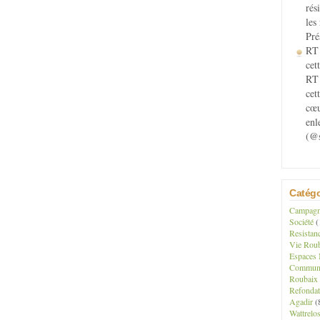
rés
les
Pré
RT 
cett
RT 
cet
cœu
enl
(@s
Catégo
Campagne
Société
(
Resistan
Vie Roub
Espaces 
Communau
Roubaix
Refondat
Agadir
(
Wattrelo