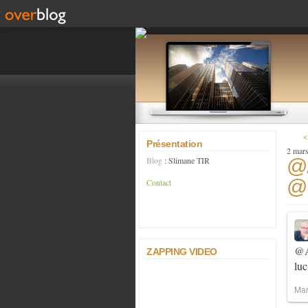
<
Présentation
2 mar
Blog
: Slimane TIR
@
@D
Contact
@A
ZAPPING VIDEO
luc
Mar