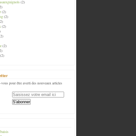
asauxguignols
(2)
2)
r
(2)
ng
(2)
2)
x
(2)
)
2)
e
(2)
2)
(2)
tter
vous pour être averti des nouveaux articles
baisis