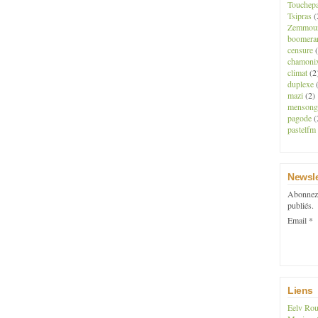
Touchep
Tsipras
(
Zemmou
boomera
censure
(
chamoni
climat
(2
duplexe
(
mazi
(2)
mensong
pagode
(
pastelfm
Newsle
Abonnez-
publiés.
Email
Liens
Eelv Rou