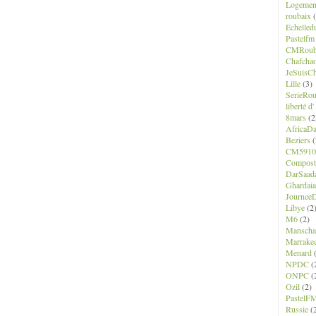
Logemen
roubaix
(
Echelled
Pastelfm
CMRoub
Chafcha
JeSuisCh
Lille
(3)
SerieRo
liberté d
8mars
(2
AfricaD
Beziers
(
CM5910
Composte
DarSaad
Ghardaia
JourneeD
Libye
(2
M6
(2)
Manscha
Marrake
Menard
(
NPDC
(
ONPC
(
Ozil
(2)
PastelF
Russie
(