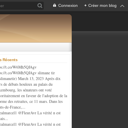
Connexion
+
Créer mon blog
es Récents
ps://t.co/W6Mh5QJAgv
ps://t.co/W6Mh5QJAgv slimane tir
limanetir) March 13, 2023 Après dix
rs de débats houleux au palais du
embourg, les sénateurs ont voté
oritairement en faveur de l'adoption de la
orme des retraites, ce 11 mars. Dans les
ts-de-France,...
almarcel1 @FleurAvr La vérité n est
ais...
almarcel1 @FleurAvr La vérité n est