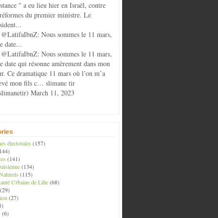
istance " a eu lieu hier en Israël, contre
 réformes du premier ministre. Le
sident...
@LatifaIbnZ: Nous sommes le 11 mars,
e date...
@LatifaIbnZ: Nous sommes le 11 mars,
te date qui résonne amèrement dans mon
r. Ce dramatique 11 mars où l’on m’a
evé mon fils c… slimane tir
limanetir) March 11, 2023
ries
s électorales
(157)
144)
ces
(141)
aisienne
(134)
Naturels
(115)
té Urbaine de Lille
(68)
(29)
ion
(27)
8)
s
(6)