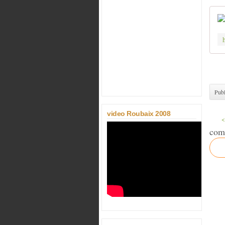
Publ
video Roubaix 2008
<
com