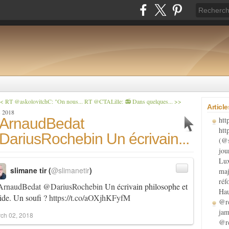
< RT @askolovitchC: "On nous...
RT @CTALille: 📻 Dans quelques... >>
Articl
s 2018
ArnaudBedat
htt
htt
ariusRochebin Un écrivain...
(@s
jou
Lux
slimane tir (
@slimanetir
)
maj
réf
rnaudBedat
@DariusRochebin
Un écrivain philosophe et
Hau
ide. Un soufi ?
https://t.co/aOXjhKFyfM
@re
jam
ch 02, 2018
@re