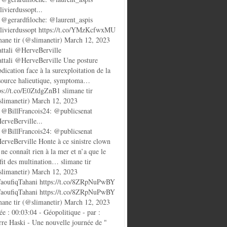
ivierdussopt...
@gerardfiloche: @laurent_aspis
ivierdussopt https://t.co/YMzKcfwxMU
mane tir (@slimanetir) March 12, 2023
ttali @HerveBerville
ttali @HerveBerville Une posture
bdication face à la surexploitation de la
source halieutique, symptoma…
ps://t.co/E0ZtdgZnB1 slimane tir
limanetir) March 12, 2023
@BillFrancois24: @publicsenat
rveBerville...
@BillFrancois24: @publicsenat
rveBerville Honte à ce sinistre clown
 ne connaît rien à la mer et n’a que le
fit des multination… slimane tir
limanetir) March 12, 2023
oufiqTahani https://t.co/8ZRpNuPwBY
oufiqTahani https://t.co/8ZRpNuPwBY
mane tir (@slimanetir) March 12, 2023
ée : 00:03:04 - Géopolitique - par :
rre Haski - Une nouvelle journée de "