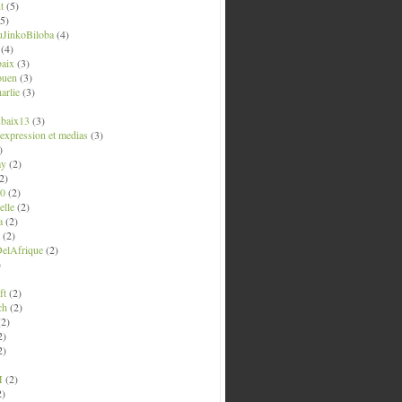
t
(5)
5)
uJinkoBiloba
(4)
(4)
aix
(3)
ouen
(3)
arlie
(3)
ubaix13
(3)
' expression et medias
(3)
)
ay
(2)
2)
0
(2)
lle
(2)
a
(2)
(2)
elAfrique
(2)
)
ft
(2)
ch
(2)
2)
2)
2)
M
(2)
2)