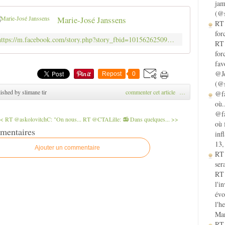
jam
(@s
Marie-José Janssens
RT 
for
https://m.facebook.com/story.php?story_fbid=10156262509532716&id=756402715
RT 
for
fav
@Je
Repost
0
(@s
ished by slimane tir
commenter cet article
…
@fa
où.
@fa
< RT @askolovitchC: "On nous...
RT @CTALille: 📻 Dans quelques... >>
où 
mentaires
inf
13,
Ajouter un commentaire
RT
sera
RT 
l'i
évo
l'h
Mar
RT 