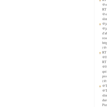
@ol
RT 
@ol
sli
@ja
@ja
d'a
res
htt
(@s
RT 
@He
RT 
@He
qui
pro
(@s
@Ta
@Ta
sli
dur
Pie