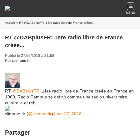
MENU
Accueil
» RT @DABplusFR: 1ère radio libre de France créée...
RT @DABplusFR: 1ère radio libre de France
créée...
Publié le 27/06/2018 à 21:58
Par
slimane tir
RT
@DABplusFR
: 1ère radio libre de France créée en France en
1969, Radio Campus se définit comme une radio universitaire,
culturelle et reb…
slimane tir (
@slimanetir
)
June 27, 2018
Partager