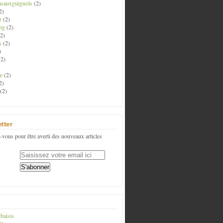
asauxguignols
(2)
2)
r
(2)
ng
(2)
2)
x
(2)
)
2)
e
(2)
2)
(2)
tter
vous pour être averti des nouveaux articles
baisis