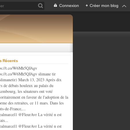
Connexion
+
Créer mon blog
es Récents
ps://t.co/W6Mh5QJAgv
ps://t.co/W6Mh5QJAgv slimane tir
limanetir) March 13, 2023 Après dix
rs de débats houleux au palais du
embourg, les sénateurs ont voté
oritairement en faveur de l'adoption de la
orme des retraites, ce 11 mars. Dans les
ts-de-France,...
almarcel1 @FleurAvr La vérité n est
ais...
almarcel1 @FleurAvr La vérité n est