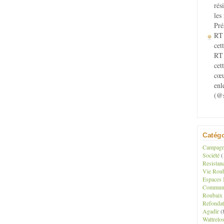
rés
les
Pré
RT 
cett
RT 
cet
cœu
enl
(@s
Catégo
Campagne
Société
(
Resistan
Vie Roub
Espaces 
Communau
Roubaix
Refondat
Agadir
(
Wattrelo