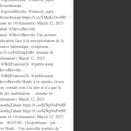
ivierdussopt...
@gerardfiloche: @laurent_aspis
ivierdussopt https://t.co/YMzKcfwxMU
mane tir (@slimanetir) March 12, 2023
ttali @HerveBerville
ttali @HerveBerville Une posture
bdication face à la surexploitation de la
source halieutique, symptoma…
ps://t.co/E0ZtdgZnB1 slimane tir
limanetir) March 12, 2023
@BillFrancois24: @publicsenat
rveBerville...
@BillFrancois24: @publicsenat
rveBerville Honte à ce sinistre clown
 ne connaît rien à la mer et n’a que le
fit des multination… slimane tir
limanetir) March 12, 2023
oufiqTahani https://t.co/8ZRpNuPwBY
oufiqTahani https://t.co/8ZRpNuPwBY
mane tir (@slimanetir) March 12, 2023
ée : 00:03:04 - Géopolitique - par :
rre Haski - Une nouvelle journée de "