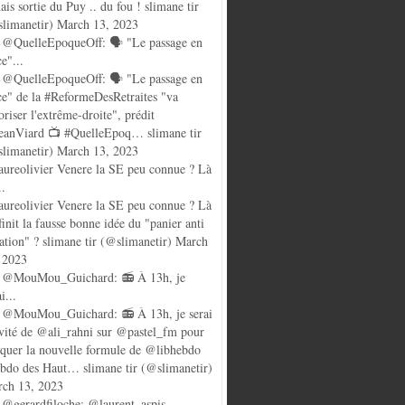
ais sortie du Puy .. du fou ! slimane tir
limanetir) March 13, 2023
@QuelleEpoqueOff: 🗣️ "Le passage en
ce"...
@QuelleEpoqueOff: 🗣️ "Le passage en
ce" de la #ReformeDesRetraites "va
oriser l'extrême-droite", prédit
anViard 📺 #QuelleEpoq… slimane tir
limanetir) March 13, 2023
ureolivier Venere la SE peu connue ? Là
..
ureolivier Venere la SE peu connue ? Là
finit la fausse bonne idée du "panier anti
lation" ? slimane tir (@slimanetir) March
 2023
 @MouMou_Guichard: 📻 À 13h, je
i...
@MouMou_Guichard: 📻 À 13h, je serai
nvité de @ali_rahni sur @pastel_fm pour
quer la nouvelle formule de @libhebdo
ebdo des Haut… slimane tir (@slimanetir)
ch 13, 2023
@gerardfiloche: @laurent_aspis