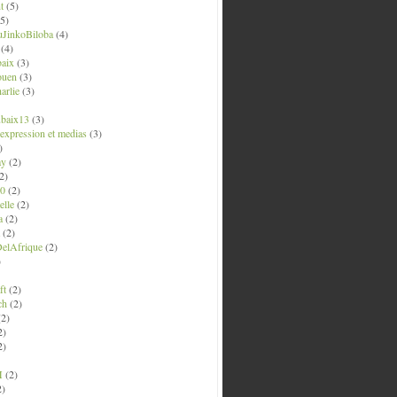
t
(5)
5)
uJinkoBiloba
(4)
(4)
aix
(3)
ouen
(3)
arlie
(3)
ubaix13
(3)
' expression et medias
(3)
)
ay
(2)
2)
0
(2)
lle
(2)
a
(2)
(2)
elAfrique
(2)
)
ft
(2)
ch
(2)
2)
2)
2)
M
(2)
2)