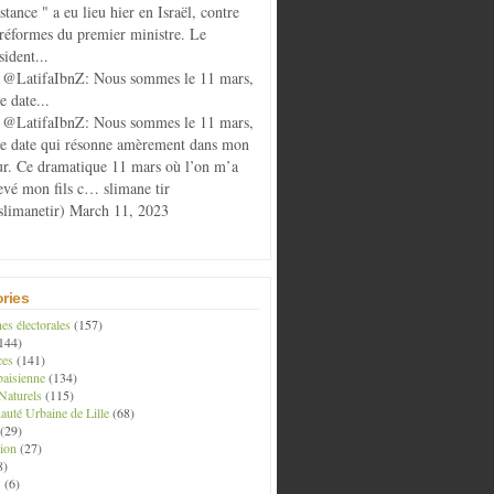
istance " a eu lieu hier en Israël, contre
 réformes du premier ministre. Le
sident...
@LatifaIbnZ: Nous sommes le 11 mars,
e date...
@LatifaIbnZ: Nous sommes le 11 mars,
te date qui résonne amèrement dans mon
r. Ce dramatique 11 mars où l’on m’a
evé mon fils c… slimane tir
limanetir) March 11, 2023
ries
s électorales
(157)
144)
ces
(141)
aisienne
(134)
Naturels
(115)
té Urbaine de Lille
(68)
(29)
ion
(27)
8)
s
(6)