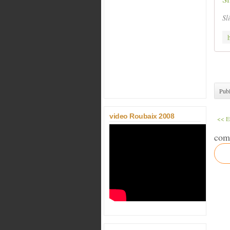
Sl
Publ
video Roubaix 2008
<< Et
com