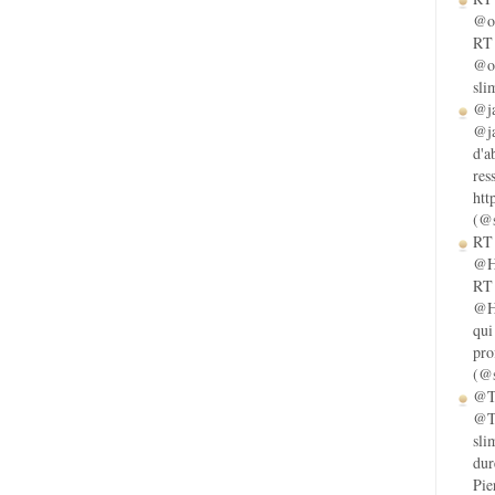
@ol
RT 
@ol
sli
@ja
@ja
d'a
res
htt
(@s
RT 
@He
RT 
@He
qui
pro
(@s
@Ta
@Ta
sli
dur
Pie