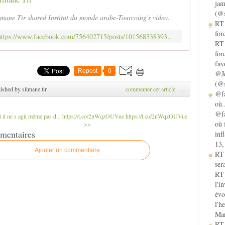
jam
(@s
imane Tir shared Institut du monde arabe-Tourcoing's video.
RT 
for
https://www.facebook.com/756402715/posts/10156833839327716/
RT 
for
fav
Repost
0
@Je
(@s
ished by slimane tir
commenter cet article
…
@fa
où.
@fa
 il ne s agit même pas d...
https://t.co/2nWqzOUVue https://t.co/2nWqzOUVue
où 
>>
mentaires
inf
13,
Ajouter un commentaire
RT
sera
RT 
l'i
évo
l'h
Mar
RT 