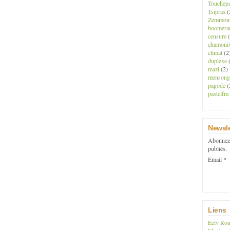
Touchep
Tsipras
(
Zemmou
boomera
censure
(
chamoni
climat
(2
duplexe
(
mazi
(2)
mensong
pagode
(
pastelfm
Newsle
Abonnez-
publiés.
Email
Liens
Eelv Rou