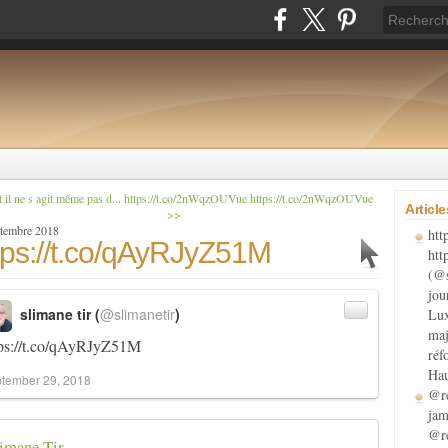
 il ne s agit même pas d...
https://t.co/2nWqzOUVue https://t.co/2nWqzOUVue
Articl
>>
ptembre 2018
htt
tps://t.co/qAyRJyZ51M
htt
(@s
jou
slimane tir (
@slimanetir
)
Lux
maj
tps://t.co/qAyRJyZ51M
réf
Hau
tember 29, 2018
@re
jam
@re
imane Tir