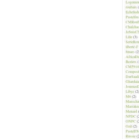
Logemen
roubaix
(
Echelled
Pastelfm
CMRoub
Chafcha
JeSuisCh
Lille
(3)
SerieRo
liberté d
8mars
(2
AfricaD
Beziers
(
CM5910
Composte
DarSaad
Ghardaia
JourneeD
Libye
(2
M6
(2)
Manscha
Marrake
Menard
(
NPDC
(
ONPC
(
Ozil
(2)
PastelF
Russie
(