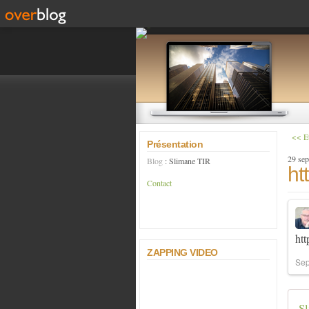
<< Et
Présentation
29 se
Blog
: Slimane TIR
ht
Contact
ht
ZAPPING VIDEO
Sep
Sl