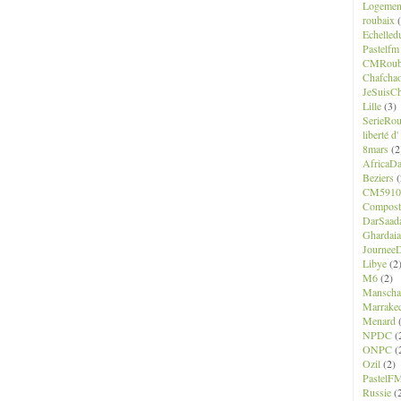
Logemen
roubaix
(
Echelled
Pastelfm
CMRoub
Chafcha
JeSuisCh
Lille
(3)
SerieRo
liberté d
8mars
(2
AfricaD
Beziers
(
CM5910
Composte
DarSaad
Ghardaia
JourneeD
Libye
(2
M6
(2)
Manscha
Marrake
Menard
(
NPDC
(
ONPC
(
Ozil
(2)
PastelF
Russie
(