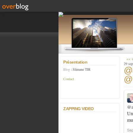
<< @
Présentation
29 se
@a
Blog
: Slimane TIR
@i
Contact
@a
ZAPPING VIDEO
Un 
m
Sep