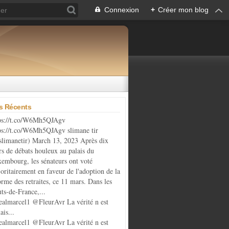
Connexion
+
Créer mon blog
es Récents
ps://t.co/W6Mh5QJAgv
ps://t.co/W6Mh5QJAgv slimane tir
limanetir) March 13, 2023 Après dix
rs de débats houleux au palais du
embourg, les sénateurs ont voté
oritairement en faveur de l'adoption de la
orme des retraites, ce 11 mars. Dans les
ts-de-France,...
almarcel1 @FleurAvr La vérité n est
ais...
almarcel1 @FleurAvr La vérité n est