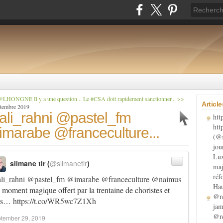
LHONGNE Il y a une question...
Le #CSA doit rapidement sanctionner... >>
Articl
ptembre 2019
li_rahni @pastel_fm
htt
htt
marabe @franceculture...
(@s
jou
Lux
slimane tir (
@slimanetir
)
maj
réf
li_rahni
@pastel_fm
@imarabe
@franceculture
@naimus
Hau
moment magique offert par la trentaine de choristes et
@re
us…
https://t.co/WR5wc7Z1Xh
jam
@re
tember 29, 2019