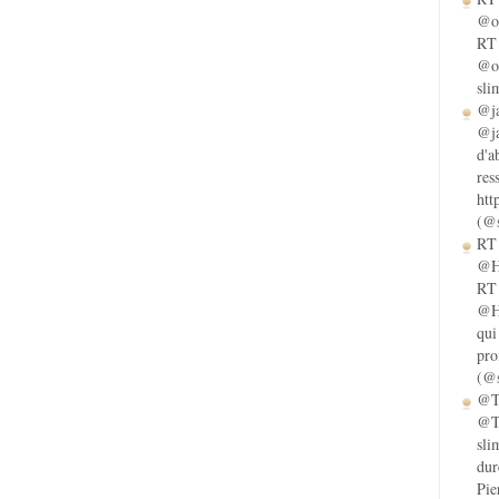
@ol
RT 
@ol
sli
@ja
@ja
d'a
res
htt
(@s
RT 
@He
RT 
@He
qui
pro
(@s
@Ta
@Ta
sli
dur
Pie