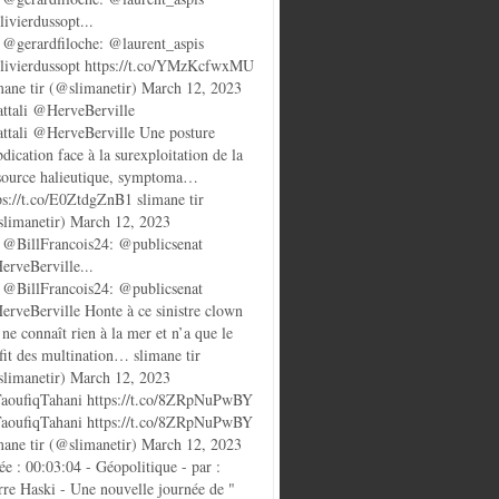
ivierdussopt...
@gerardfiloche: @laurent_aspis
ivierdussopt https://t.co/YMzKcfwxMU
mane tir (@slimanetir) March 12, 2023
ttali @HerveBerville
ttali @HerveBerville Une posture
bdication face à la surexploitation de la
source halieutique, symptoma…
ps://t.co/E0ZtdgZnB1 slimane tir
limanetir) March 12, 2023
@BillFrancois24: @publicsenat
rveBerville...
@BillFrancois24: @publicsenat
rveBerville Honte à ce sinistre clown
 ne connaît rien à la mer et n’a que le
fit des multination… slimane tir
limanetir) March 12, 2023
oufiqTahani https://t.co/8ZRpNuPwBY
oufiqTahani https://t.co/8ZRpNuPwBY
mane tir (@slimanetir) March 12, 2023
ée : 00:03:04 - Géopolitique - par :
rre Haski - Une nouvelle journée de "