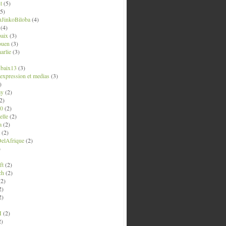
t
(5)
5)
uJinkoBiloba
(4)
(4)
aix
(3)
ouen
(3)
arlie
(3)
ubaix13
(3)
' expression et medias
(3)
)
ay
(2)
2)
0
(2)
lle
(2)
a
(2)
(2)
elAfrique
(2)
)
ft
(2)
ch
(2)
2)
2)
2)
M
(2)
2)