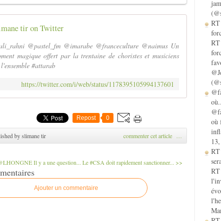
jam
(@s
RT 
imane tir on Twitter
for
RT 
li_rahni @pastel_fm @imarabe @franceculture @naimus Un
for
ment magique offert par la trentaine de choristes et musiciens
fav
 l'ensemble #attarab
@Je
(@s
https://twitter.com/i/web/status/1178395105994137601
@fa
où.
@fa
Repost
0
où 
inf
ished by slimane tir
commenter cet article
…
13,
RT
sera
LHONGNE Il y a une question...
Le #CSA doit rapidement sanctionner... >>
mentaires
RT 
l'i
Ajouter un commentaire
évo
l'h
Mar
RT 