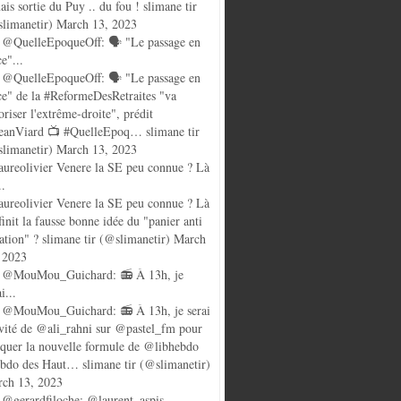
ais sortie du Puy .. du fou ! slimane tir
limanetir) March 13, 2023
@QuelleEpoqueOff: 🗣️ "Le passage en
ce"...
@QuelleEpoqueOff: 🗣️ "Le passage en
ce" de la #ReformeDesRetraites "va
oriser l'extrême-droite", prédit
anViard 📺 #QuelleEpoq… slimane tir
limanetir) March 13, 2023
ureolivier Venere la SE peu connue ? Là
..
ureolivier Venere la SE peu connue ? Là
finit la fausse bonne idée du "panier anti
lation" ? slimane tir (@slimanetir) March
 2023
 @MouMou_Guichard: 📻 À 13h, je
i...
@MouMou_Guichard: 📻 À 13h, je serai
nvité de @ali_rahni sur @pastel_fm pour
quer la nouvelle formule de @libhebdo
ebdo des Haut… slimane tir (@slimanetir)
ch 13, 2023
@gerardfiloche: @laurent_aspis