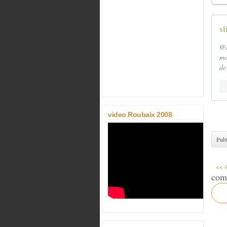
sl
@a
mo
de
video Roubaix 2008
Publ
<< @
com