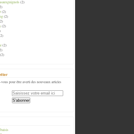
asauxguignols
(2)
2)
r
(2)
ng
(2)
2)
x
(2)
)
2)
e
(2)
2)
(2)
tter
vous pour être averti des nouveaux articles
baisis