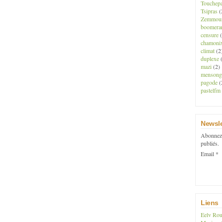
Touchep
Tsipras
(
Zemmou
boomera
censure
(
chamoni
climat
(2
duplexe
(
mazi
(2)
mensong
pagode
(
pastelfm
Newsle
Abonnez-
publiés.
Email
Liens
Eelv Rou