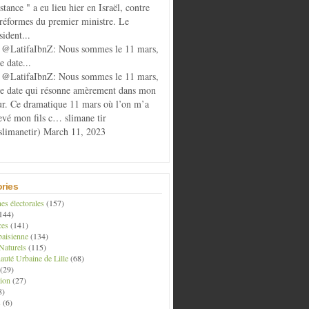
istance " a eu lieu hier en Israël, contre
 réformes du premier ministre. Le
sident...
@LatifaIbnZ: Nous sommes le 11 mars,
e date...
@LatifaIbnZ: Nous sommes le 11 mars,
te date qui résonne amèrement dans mon
r. Ce dramatique 11 mars où l’on m’a
evé mon fils c… slimane tir
limanetir) March 11, 2023
ries
s électorales
(157)
144)
ces
(141)
aisienne
(134)
Naturels
(115)
té Urbaine de Lille
(68)
(29)
ion
(27)
8)
s
(6)