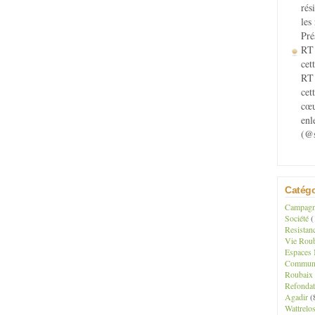
rés
les
Pré
RT 
cett
RT 
cet
cœu
enl
(@s
Catégo
Campagne
Société
(
Resistan
Vie Roub
Espaces 
Communau
Roubaix
Refondat
Agadir
(
Wattrelo