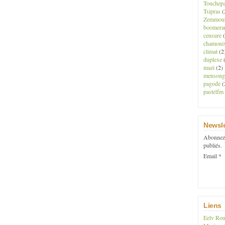
Touchep
Tsipras
(
Zemmou
boomera
censure
(
chamoni
climat
(2
duplexe
(
mazi
(2)
mensong
pagode
(
pastelfm
Newsle
Abonnez-
publiés.
Email
Liens
Eelv Rou