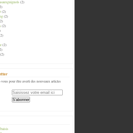
asauxguignols
(2)
2)
r
(2)
ng
(2)
2)
x
(2)
)
2)
e
(2)
2)
(2)
tter
vous pour être averti des nouveaux articles
baisis