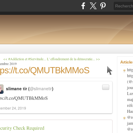
<< #Addiction et #Servitude...
L' effondrement de la démocratie... >>
Articl
cembre 2019
tps://t.co/QMUTBkMMoS
htt
htt
(@s
jou
slimane tir (
@slimanetir
)
Lux
tps://t.co/QMUTBkMMoS
maj
réf
ember 24, 2019
Hau
@re
jam
curity Check Required
@re