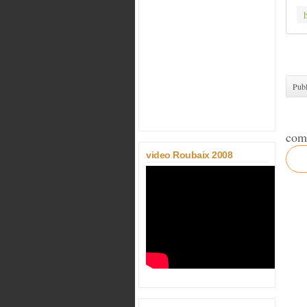
Publ
com
video Roubaix 2008