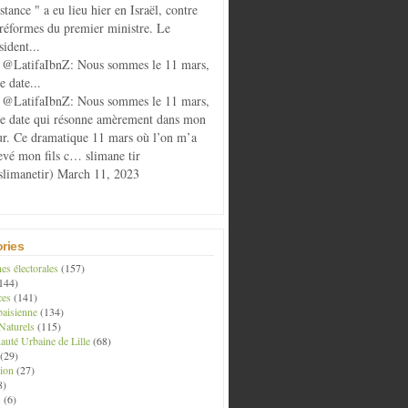
istance " a eu lieu hier en Israël, contre
 réformes du premier ministre. Le
sident...
@LatifaIbnZ: Nous sommes le 11 mars,
e date...
@LatifaIbnZ: Nous sommes le 11 mars,
te date qui résonne amèrement dans mon
r. Ce dramatique 11 mars où l’on m’a
evé mon fils c… slimane tir
limanetir) March 11, 2023
ries
s électorales
(157)
144)
ces
(141)
aisienne
(134)
Naturels
(115)
té Urbaine de Lille
(68)
(29)
ion
(27)
8)
s
(6)