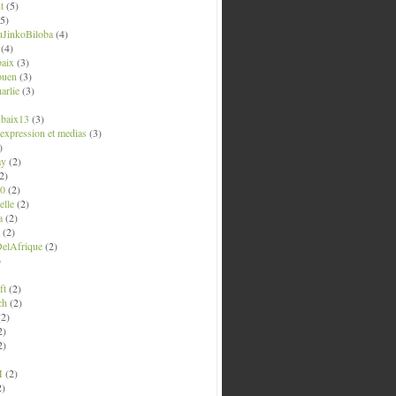
t
(5)
5)
uJinkoBiloba
(4)
(4)
aix
(3)
ouen
(3)
arlie
(3)
ubaix13
(3)
' expression et medias
(3)
)
ay
(2)
2)
0
(2)
lle
(2)
a
(2)
(2)
elAfrique
(2)
)
ft
(2)
ch
(2)
2)
2)
2)
M
(2)
2)