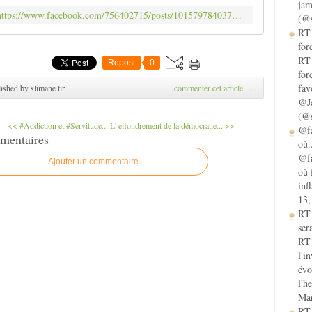
jam
https://www.facebook.com/756402715/posts/10157978403797716/
(@s
RT 
for
RT 
Repost
0
for
fav
ished by slimane tir
commenter cet article
…
@Je
(@s
<< #Addiction et #Servitude...
L' effondrement de la démocratie... >>
@fa
mentaires
où.
@fa
Ajouter un commentaire
où 
inf
13,
RT
sera
RT 
l'i
évo
l'h
Mar
RT 