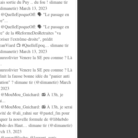
ais sortie du Puy .. du fou ! slimane tir
limanetir) March 13, 2023
@QuelleEpoqueOff: 🗣️ "Le passage en
ce"...
@QuelleEpoqueOff: 🗣️ "Le passage en
ce" de la #ReformeDesRetraites "va
oriser l'extrême-droite", prédit
anViard 📺 #QuelleEpoq… slimane tir
limanetir) March 13, 2023
ureolivier Venere la SE peu connue ? Là
..
ureolivier Venere la SE peu connue ? Là
finit la fausse bonne idée du "panier anti
lation" ? slimane tir (@slimanetir) March
 2023
 @MouMou_Guichard: 📻 À 13h, je
i...
@MouMou_Guichard: 📻 À 13h, je serai
nvité de @ali_rahni sur @pastel_fm pour
quer la nouvelle formule de @libhebdo
ebdo des Haut… slimane tir (@slimanetir)
ch 13, 2023
@gerardfiloche: @laurent_aspis