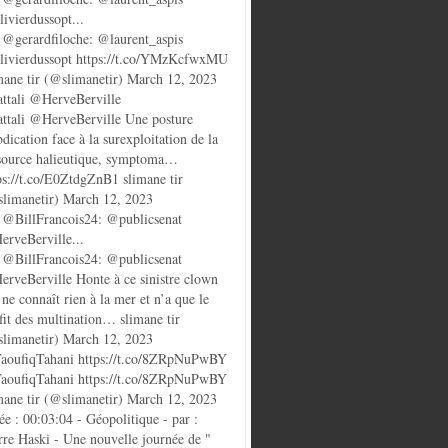
ivierdussopt...
@gerardfiloche: @laurent_aspis
ivierdussopt https://t.co/YMzKcfwxMU
mane tir (@slimanetir) March 12, 2023
ttali @HerveBerville
ttali @HerveBerville Une posture
bdication face à la surexploitation de la
source halieutique, symptoma…
ps://t.co/E0ZtdgZnB1 slimane tir
limanetir) March 12, 2023
@BillFrancois24: @publicsenat
rveBerville...
@BillFrancois24: @publicsenat
rveBerville Honte à ce sinistre clown
 ne connaît rien à la mer et n’a que le
fit des multination… slimane tir
limanetir) March 12, 2023
oufiqTahani https://t.co/8ZRpNuPwBY
oufiqTahani https://t.co/8ZRpNuPwBY
mane tir (@slimanetir) March 12, 2023
ée : 00:03:04 - Géopolitique - par :
rre Haski - Une nouvelle journée de "