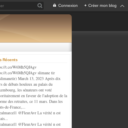
Connexion
+
Créer mon blog
es Récents
ps://t.co/W6Mh5QJAgv
ps://t.co/W6Mh5QJAgv slimane tir
limanetir) March 13, 2023 Après dix
rs de débats houleux au palais du
embourg, les sénateurs ont voté
oritairement en faveur de l'adoption de la
orme des retraites, ce 11 mars. Dans les
ts-de-France,...
almarcel1 @FleurAvr La vérité n est
ais...
almarcel1 @FleurAvr La vérité n est