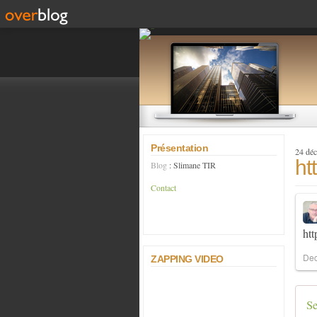
Présentation
24 dé
ht
Blog
: Slimane TIR
Contact
ht
Dec
ZAPPING VIDEO
Se