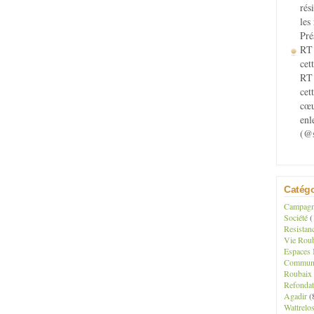
rés
les
Pré
RT 
cett
RT 
cet
cœu
enl
(@s
Catégo
Campagne
Société
(
Resistan
Vie Roub
Espaces 
Communau
Roubaix
Refondat
Agadir
(
Wattrelo