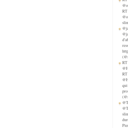
@ol
RT 
@ol
sli
@ja
@ja
d'a
res
htt
(@s
RT 
@He
RT 
@He
qui
pro
(@s
@Ta
@Ta
sli
dur
Pie