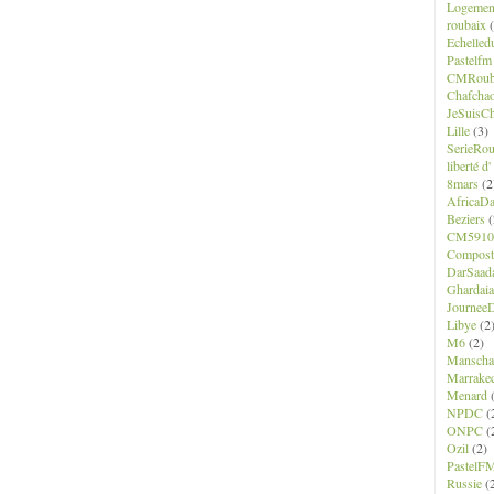
Logemen
roubaix
(
Echelled
Pastelfm
CMRoub
Chafcha
JeSuisCh
Lille
(3)
SerieRo
liberté d
8mars
(2
AfricaD
Beziers
(
CM5910
Composte
DarSaad
Ghardaia
JourneeD
Libye
(2
M6
(2)
Manscha
Marrake
Menard
(
NPDC
(
ONPC
(
Ozil
(2)
PastelF
Russie
(