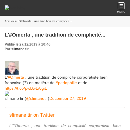
MENU
Accueil
» L'#Omerta , une tradition de complicité...
L'#Omerta , une tradition de complicité...
Publié le 27/12/2019 à 10:46
Par
slimane tir
L'
#Omerta
, une tradition de complicité corporatiste bien
française (?) en matière de
#pedophilie
et de…
https://t.co/pwBwLAigiE
slimane tir (
@slimanetir
)
December 27, 2019
slimane tir on Twitter
L'#Omerta , une tradition de complicité corporatiste bien