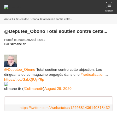
MENU
Accueil
» @Deputee_Obono Total soutien contre cette...
@Deputee_Obono Total soutien contre cette...
Publié le 29/08/2020 à 14:12
Par
slimane tir
@Deputee_Obono
Total soutien contre cette abjection. Les
dirigeants de ce magazine engagés dans une
#radicalisation
…
https://t.co/GzLQIUyY6p
slimane tir (
@slimanetir
)
August 29, 2020
https://twitter.com/i/web/status/1299681436140818432