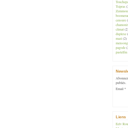
Touchep
Tsipras
(
Zemmou
boomera
censure
(
chamoni
climat
(2
duplexe
(
mazi
(2)
mensong
pagode
(
pastelfm
Newsle
Abonnez-
publiés.
Email
Liens
Eelv Rou