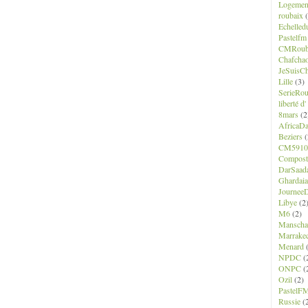
Logemen
roubaix
(
Echelled
Pastelfm
CMRoub
Chafcha
JeSuisCh
Lille
(3)
SerieRo
liberté d
8mars
(2
AfricaD
Beziers
(
CM5910
Composte
DarSaad
Ghardaia
JourneeD
Libye
(2
M6
(2)
Manscha
Marrake
Menard
(
NPDC
(
ONPC
(
Ozil
(2)
PastelF
Russie
(