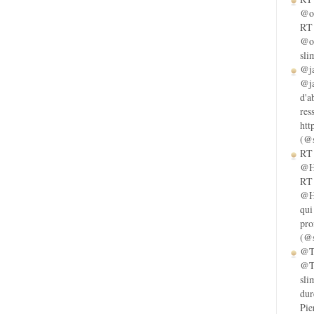
@ol
RT 
@ol
sli
@ja
@ja
d'a
res
htt
(@s
RT 
@He
RT 
@He
qui
pro
(@s
@Ta
@Ta
sli
dur
Pie