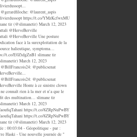
ivierdussopt...
@gerardfiloche: @laurent_aspis
ivierdussopt https://t.co/YMzKcfwxMU
mane tir (@slimanetir) March 12, 2023
ttali @HerveBerville
ttali @HerveBerville Une posture
bdication face à la surexploitation de la
source halieutique, symptoma…
ps://t.co/E0ZtdgZnB1 slimane tir
limanetir) March 12, 2023
@BillFrancois24: @publicsenat
rveBerville...
@BillFrancois24: @publicsenat
rveBerville Honte à ce sinistre clown
 ne connaît rien à la mer et n’a que le
fit des multination… slimane tir
limanetir) March 12, 2023
oufiqTahani https://t.co/8ZRpNuPwBY
oufiqTahani https://t.co/8ZRpNuPwBY
mane tir (@slimanetir) March 12, 2023
ée : 00:03:04 - Géopolitique - par :
rre Haski - Une nouvelle journée de "