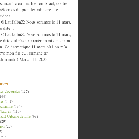
istance " a eu lieu hier en Israël, contre
 réformes du premier ministre. Le
sident...
@LatifaIbnZ: Nous sommes le 11 mars,
e date...
@LatifaIbnZ: Nous sommes le 11 mars,
te date qui résonne amèrement dans mon
r. Ce dramatique 11 mars où l’on m’a
evé mon fils c… slimane tir
limanetir) March 11, 2023
ries
s électorales
(157)
144)
ces
(141)
aisienne
(134)
Naturels
(115)
té Urbaine de Lille
(68)
(29)
ion
(27)
8)
s
(6)