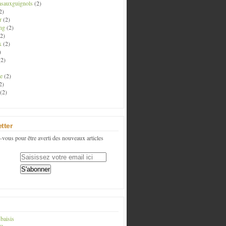
asauxguignols
(2)
2)
r
(2)
ng
(2)
2)
x
(2)
)
2)
e
(2)
2)
(2)
tter
vous pour être averti des nouveaux articles
baisis