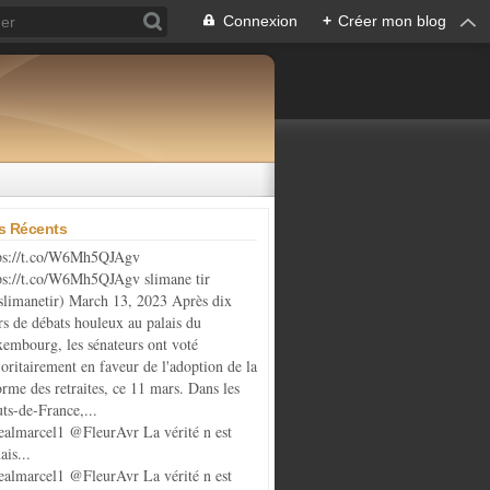
Connexion
+
Créer mon blog
es Récents
ps://t.co/W6Mh5QJAgv
ps://t.co/W6Mh5QJAgv slimane tir
limanetir) March 13, 2023 Après dix
rs de débats houleux au palais du
embourg, les sénateurs ont voté
oritairement en faveur de l'adoption de la
orme des retraites, ce 11 mars. Dans les
ts-de-France,...
almarcel1 @FleurAvr La vérité n est
ais...
almarcel1 @FleurAvr La vérité n est