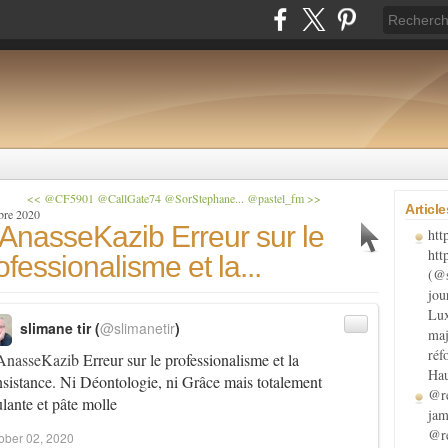
<< @CF5901 @CallGate74 @SorStephane...
@pastel_fm >>
Articl
bre 2020
nasseKazib Erreur sur le
htt
htt
ofessionalisme et la...
(@s
jou
Lux
slimane tir (
@slimanetir
)
maj
réf
nasseKazib
Erreur sur le professionalisme et la
Hau
sistance. Ni Déontologie, ni Grâce mais totalement
@re
lante et pâte molle
jam
@re
ober 02, 2020