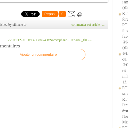
jam
(@s
RT 
Repost
0
for
ished by slimane tir
commenter cet article
…
RT 
for
fav
<< @CF5901 @CallGate74 @SorStephane...
@pastel_fm >>
@Je
mentaires
(@s
@fa
Ajouter un commentaire
où.
@fa
où 
inf
13,
RT
sera
RT 
l'i
évo
l'h
Mar
RT 