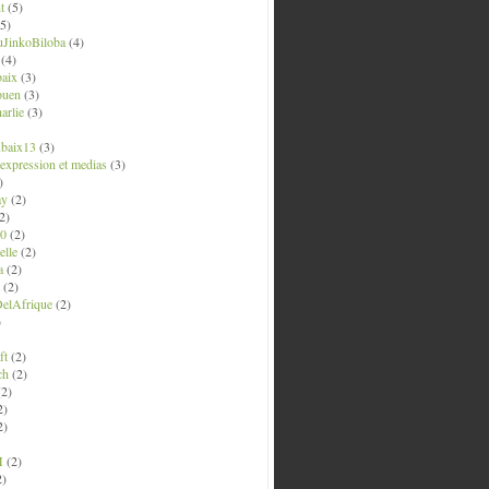
t
(5)
5)
uJinkoBiloba
(4)
(4)
aix
(3)
ouen
(3)
arlie
(3)
ubaix13
(3)
' expression et medias
(3)
)
ay
(2)
2)
0
(2)
lle
(2)
a
(2)
(2)
elAfrique
(2)
)
ft
(2)
ch
(2)
2)
2)
2)
M
(2)
2)