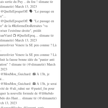
ais sortie du Puy .. du fou ! slimane tir
limanetir) March 13, 2023
@QuelleEpoqueOff: 🗣️ "Le passage en
ce"...
@QuelleEpoqueOff: 🗣️ "Le passage en
ce" de la #ReformeDesRetraites "va
oriser l'extrême-droite", prédit
anViard 📺 #QuelleEpoq… slimane tir
limanetir) March 13, 2023
ureolivier Venere la SE peu connue ? Là
..
ureolivier Venere la SE peu connue ? Là
finit la fausse bonne idée du "panier anti
lation" ? slimane tir (@slimanetir) March
 2023
 @MouMou_Guichard: 📻 À 13h, je
i...
@MouMou_Guichard: 📻 À 13h, je serai
nvité de @ali_rahni sur @pastel_fm pour
quer la nouvelle formule de @libhebdo
ebdo des Haut… slimane tir (@slimanetir)
ch 13, 2023
@gerardfiloche: @laurent_aspis