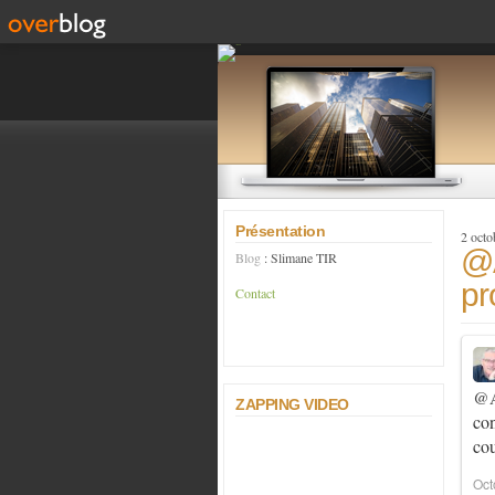
Présentation
2 octo
@A
Blog
: Slimane TIR
pr
Contact
@A
ZAPPING VIDEO
con
cou
Oct