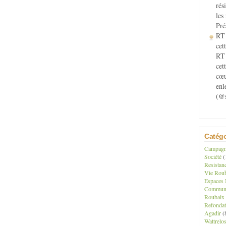
rés
les
Pré
RT 
cett
RT 
cet
cœu
enl
(@s
Catégo
Campagne
Société
(
Resistan
Vie Roub
Espaces 
Communau
Roubaix
Refondat
Agadir
(
Wattrelo