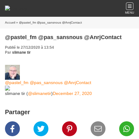
MENU
Accueil
» @pastel_fm @pas_sansnous @AnrjContact
@pastel_fm @pas_sansnous @AnrjContact
Publié le 27/12/2020 à 13:54
Par
slimane tir
@pastel_fm
@pas_sansnous
@AnrjContact
slimane tir (
@slimanetir
)
December 27, 2020
Partager