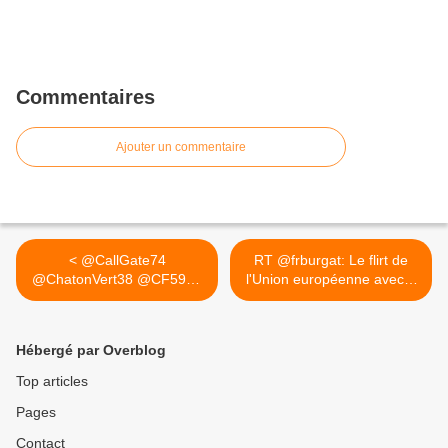
Commentaires
Ajouter un commentaire
< @CallGate74
RT @frburgat: Le flirt de
@ChatonVert38 @CF5901
l'Union européenne avec...
Ce plaisantin...
>
Hébergé par Overblog
Top articles
Pages
Contact