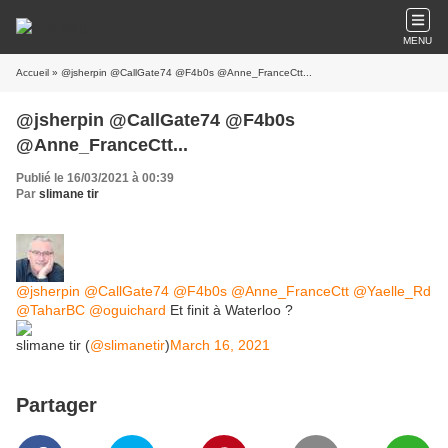
MENU
Accueil
» @jsherpin @CallGate74 @F4b0s @Anne_FranceCtt...
@jsherpin @CallGate74 @F4b0s
@Anne_FranceCtt...
Publié le 16/03/2021 à 00:39
Par
slimane tir
@jsherpin
@CallGate74
@F4b0s
@Anne_FranceCtt
@Yaelle_Rd
@TaharBC
@oguichard
Et finit à Waterloo ?
slimane tir (
@slimanetir
)
March 16, 2021
Partager