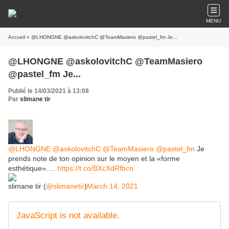
MENU
Accueil
» @LHONGNE @askolovitchC @TeamMasiero @pastel_fm Je...
@LHONGNE @askolovitchC @TeamMasiero
@pastel_fm Je...
Publié le 14/03/2021 à 13:08
Par
slimane tir
@LHONGNE
@askolovitchC
@TeamMasiero
@pastel_fm
Je
prends note de ton opinion sur le moyen et la «forme
esthétique».…
https://t.co/BXcXdRfbcn
slimane tir (
@slimanetir
)
March 14, 2021
JavaScript is not available.