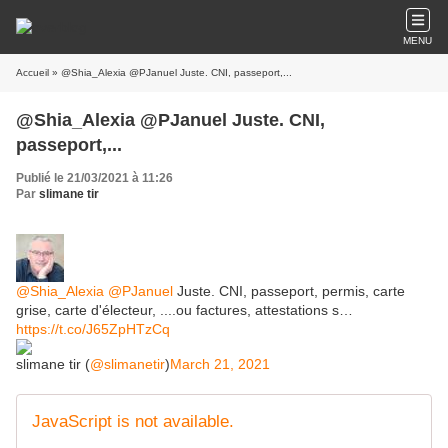
MENU
Accueil
» @Shia_Alexia @PJanuel Juste. CNI, passeport,...
@Shia_Alexia @PJanuel Juste. CNI,
passeport,...
Publié le 21/03/2021 à 11:26
Par
slimane tir
@Shia_Alexia
@PJanuel
Juste. CNI, passeport, permis, carte
grise, carte d'électeur, ....ou factures, attestations s…
https://t.co/J65ZpHTzCq
slimane tir (
@slimanetir
)
March 21, 2021
JavaScript is not available.