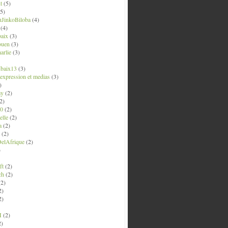
t
(5)
5)
uJinkoBiloba
(4)
(4)
aix
(3)
ouen
(3)
arlie
(3)
ubaix13
(3)
' expression et medias
(3)
)
ay
(2)
2)
0
(2)
lle
(2)
a
(2)
(2)
elAfrique
(2)
)
ft
(2)
ch
(2)
2)
2)
2)
M
(2)
2)