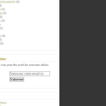
asauxguignols
(2)
2)
r
(2)
ng
(2)
2)
x
(2)
)
2)
e
(2)
2)
(2)
tter
vous pour être averti des nouveaux articles
baisis