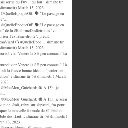
ais sortie du Puy .. du fou ! slimane tir
limanetir) March 13, 2023
@QuelleEpoqueOff: 🗣️ "Le passage en
ce"...
@QuelleEpoqueOff: 🗣️ "Le passage en
ce" de la #ReformeDesRetraites "va
oriser l'extrême-droite", prédit
anViard 📺 #QuelleEpoq… slimane tir
limanetir) March 13, 2023
ureolivier Venere la SE peu connue ? Là
..
ureolivier Venere la SE peu connue ? Là
finit la fausse bonne idée du "panier anti
lation" ? slimane tir (@slimanetir) March
 2023
 @MouMou_Guichard: 📻 À 13h, je
i...
@MouMou_Guichard: 📻 À 13h, je serai
nvité de @ali_rahni sur @pastel_fm pour
quer la nouvelle formule de @libhebdo
ebdo des Haut… slimane tir (@slimanetir)
ch 13, 2023
@gerardfiloche: @laurent_aspis