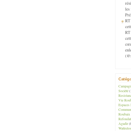
rés
les
Pré
RT 
cett
RT 
cet
cœu
enl
(@s
Catégo
Campagne
Société
(
Resistan
Vie Roub
Espaces 
Communau
Roubaix
Refondat
Agadir
(
Wattrelo