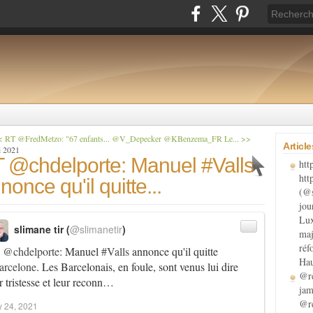
 RT @FredMetzo: "67 enfants...
@V_Depecker @KBenzema_FR Le... >>
Articl
i 2021
 @chdelporte: Manuel #Valls
htt
htt
nonce qu'il quitte...
(@s
jou
Lux
slimane tir (
@slimanetir
)
maj
réf
T
@chdelporte
: Manuel
#Valls
annonce qu'il quitte
Hau
arcelone
. Les Barcelonais, en foule, sont venus lui dire
@re
r tristesse et leur reconn…
jam
@re
 24, 2021