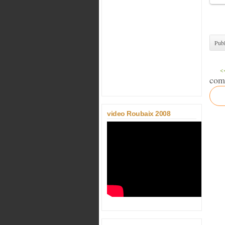
Publ
<<
com
video Roubaix 2008