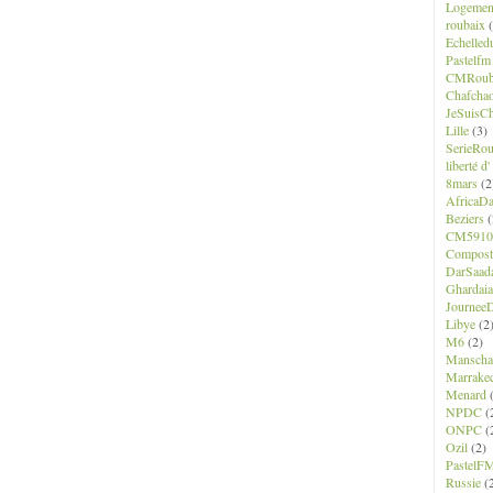
Logemen
roubaix
(
Echelled
Pastelfm
CMRoub
Chafcha
JeSuisCh
Lille
(3)
SerieRo
liberté d
8mars
(2
AfricaD
Beziers
(
CM5910
Composte
DarSaad
Ghardaia
JourneeD
Libye
(2
M6
(2)
Manscha
Marrake
Menard
(
NPDC
(
ONPC
(
Ozil
(2)
PastelF
Russie
(