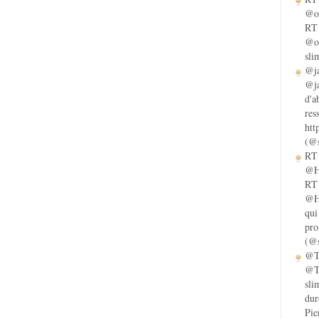
@ol
RT 
@ol
sli
@ja
@ja
d'a
res
htt
(@s
RT 
@He
RT 
@He
qui
pro
(@s
@Ta
@Ta
sli
dur
Pie