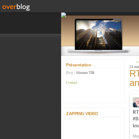
<<
Présentation
24 ma
RT
Blog
: Slimane TIR
an
Contact
R
ZAPPING VIDEO
#B
leu
May