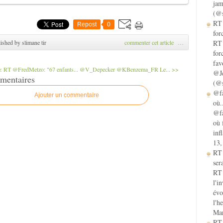
jam
(@s
RT 
Repost
0
for
ished by slimane tir
commenter cet article
…
RT 
for
fav
 RT @FredMetzo: "67 enfants...
@V_Depecker @KBenzema_FR Le... >>
@Je
mentaires
(@s
@fa
Ajouter un commentaire
où.
@fa
où 
inf
13,
RT
sera
RT 
l'i
évo
l'h
Mar
RT 