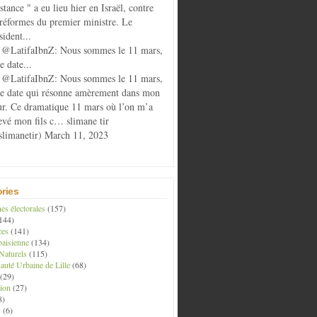
istance " a eu lieu hier en Israël, contre
 réformes du premier ministre. Le
sident...
@LatifaIbnZ: Nous sommes le 11 mars,
e date...
@LatifaIbnZ: Nous sommes le 11 mars,
te date qui résonne amèrement dans mon
r. Ce dramatique 11 mars où l’on m’a
evé mon fils c… slimane tir
limanetir) March 11, 2023
ries
s électorales
(157)
144)
ces
(141)
aisienne
(134)
Naturels
(115)
té Urbaine de Lille
(68)
(29)
ion
(27)
8)
s
(6)