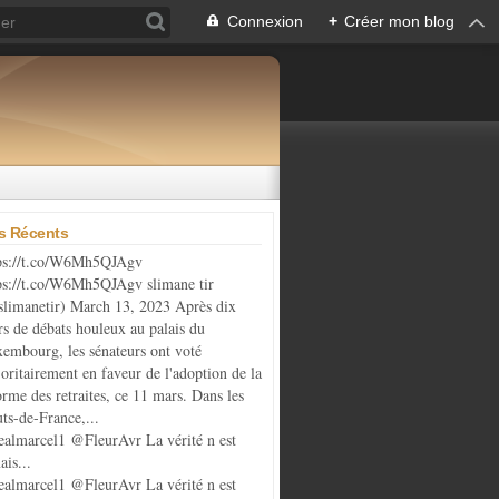
Connexion
+
Créer mon blog
es Récents
ps://t.co/W6Mh5QJAgv
ps://t.co/W6Mh5QJAgv slimane tir
limanetir) March 13, 2023 Après dix
rs de débats houleux au palais du
embourg, les sénateurs ont voté
oritairement en faveur de l'adoption de la
orme des retraites, ce 11 mars. Dans les
ts-de-France,...
almarcel1 @FleurAvr La vérité n est
ais...
almarcel1 @FleurAvr La vérité n est