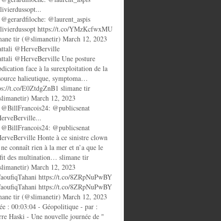
ivierdussopt...
@gerardfiloche: @laurent_aspis
ivierdussopt https://t.co/YMzKcfwxMU
mane tir (@slimanetir) March 12, 2023
ttali @HerveBerville
ttali @HerveBerville Une posture
bdication face à la surexploitation de la
source halieutique, symptoma…
ps://t.co/E0ZtdgZnB1 slimane tir
limanetir) March 12, 2023
@BillFrancois24: @publicsenat
rveBerville...
@BillFrancois24: @publicsenat
rveBerville Honte à ce sinistre clown
 ne connaît rien à la mer et n’a que le
fit des multination… slimane tir
limanetir) March 12, 2023
oufiqTahani https://t.co/8ZRpNuPwBY
oufiqTahani https://t.co/8ZRpNuPwBY
mane tir (@slimanetir) March 12, 2023
ée : 00:03:04 - Géopolitique - par :
rre Haski - Une nouvelle journée de "