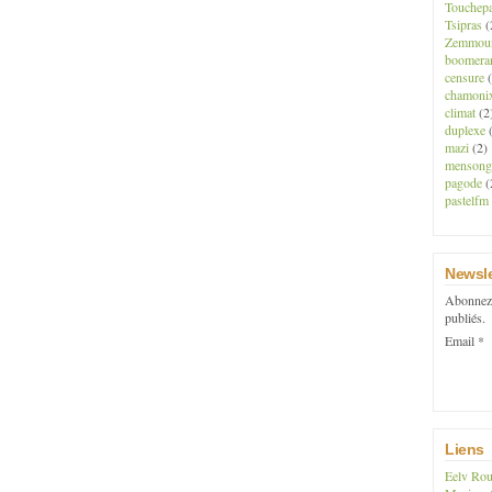
Touchep
Tsipras
(
Zemmou
boomera
censure
(
chamoni
climat
(2
duplexe
(
mazi
(2)
mensong
pagode
(
pastelfm
Newsle
Abonnez-
publiés.
Email
Liens
Eelv Rou