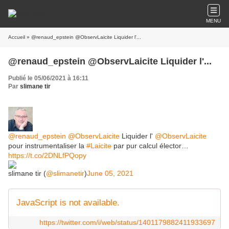
MENU
Accueil
» @renaud_epstein @ObservLaicite Liquider l'...
@renaud_epstein @ObservLaicite Liquider l'...
Publié le 05/06/2021 à 16:11
Par
slimane tir
@renaud_epstein
@ObservLaicite
Liquider l'
@ObservLaicite
pour instrumentaliser la
#Laicite
par pur calcul élector…
https://t.co/2DNLfPQopy
slimane tir (
@slimanetir
)
June 05, 2021
JavaScript is not available.
https://twitter.com/i/web/status/1401179882411933697