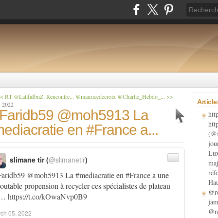
< RT @LatifaIbnZ: Rencontre...
@mauricedecroix @Charlie_Hebdo_... >>
Articl
s 2022
Faridb59 @moh5913 La
htt
htt
ediacratie en #France a...
(@s
jou
Lux
slimane tir (
@slimanetir
)
maj
réf
aridb59
@moh5913
La
#mediacratie
en
#France
a une
Hau
outable propension à recycler ces spécialistes de plateau
@re
u…
https://t.co/kOwaNvp0B9
jam
@re
ch 05, 2022