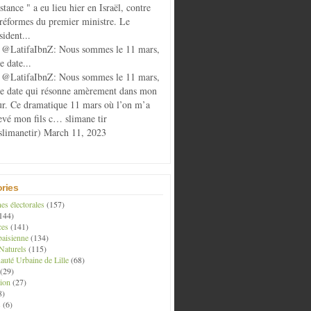
istance " a eu lieu hier en Israël, contre
 réformes du premier ministre. Le
sident...
@LatifaIbnZ: Nous sommes le 11 mars,
e date...
@LatifaIbnZ: Nous sommes le 11 mars,
te date qui résonne amèrement dans mon
r. Ce dramatique 11 mars où l’on m’a
evé mon fils c… slimane tir
limanetir) March 11, 2023
ries
s électorales
(157)
144)
ces
(141)
aisienne
(134)
Naturels
(115)
té Urbaine de Lille
(68)
(29)
ion
(27)
8)
s
(6)