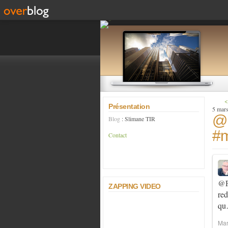
<
Présentation
5 mar
@
Blog
: Slimane TIR
#m
Contact
@F
ZAPPING VIDEO
red
q
Mar