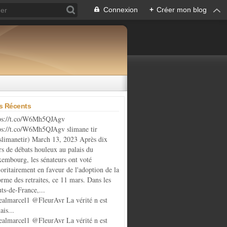
Connexion
+
Créer mon blog
es Récents
ps://t.co/W6Mh5QJAgv
ps://t.co/W6Mh5QJAgv slimane tir
limanetir) March 13, 2023 Après dix
rs de débats houleux au palais du
embourg, les sénateurs ont voté
oritairement en faveur de l'adoption de la
orme des retraites, ce 11 mars. Dans les
ts-de-France,...
almarcel1 @FleurAvr La vérité n est
ais...
almarcel1 @FleurAvr La vérité n est