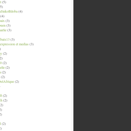
t
(5)
5)
uJinkoBiloba
(4)
(4)
aix
(3)
ouen
(3)
arlie
(3)
ubaix13
(3)
' expression et medias
(3)
)
ay
(2)
2)
0
(2)
lle
(2)
a
(2)
(2)
elAfrique
(2)
)
ft
(2)
ch
(2)
2)
2)
2)
M
(2)
2)