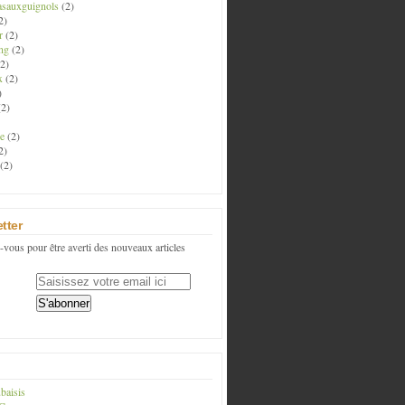
asauxguignols
(2)
2)
r
(2)
ng
(2)
2)
x
(2)
)
2)
e
(2)
2)
(2)
tter
vous pour être averti des nouveaux articles
baisis