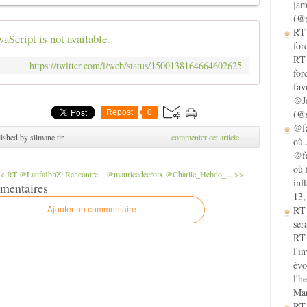
jam
(@s
RT 
vaScript is not available.
for
RT 
https://twitter.com/i/web/status/1500138164664602625
for
fav
@Je
Repost
0
(@s
@fa
ished by slimane tir
commenter cet article
…
où.
@fa
où 
< RT @LatifaIbnZ: Rencontre...
@mauricedecroix @Charlie_Hebdo_... >>
inf
mentaires
13,
RT
Ajouter un commentaire
sera
RT 
l'i
évo
l'h
Mar
RT 