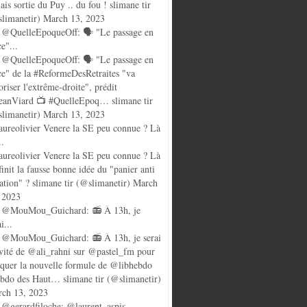
ais sortie du Puy .. du fou ! slimane tir
limanetir) March 13, 2023
@QuelleEpoqueOff: 🗣️ "Le passage en
ce"...
@QuelleEpoqueOff: 🗣️ "Le passage en
ce" de la #ReformeDesRetraites "va
oriser l'extrême-droite", prédit
anViard 📺 #QuelleEpoq… slimane tir
limanetir) March 13, 2023
ureolivier Venere la SE peu connue ? Là
..
ureolivier Venere la SE peu connue ? Là
finit la fausse bonne idée du "panier anti
lation" ? slimane tir (@slimanetir) March
 2023
 @MouMou_Guichard: 📻 À 13h, je
i...
@MouMou_Guichard: 📻 À 13h, je serai
nvité de @ali_rahni sur @pastel_fm pour
quer la nouvelle formule de @libhebdo
ebdo des Haut… slimane tir (@slimanetir)
ch 13, 2023
@gerardfiloche: @laurent_aspis