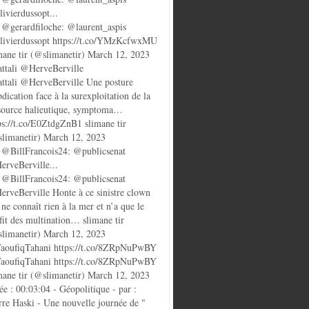
ivierdussopt...
@gerardfiloche: @laurent_aspis
ivierdussopt https://t.co/YMzKcfwxMU
mane tir (@slimanetir) March 12, 2023
ttali @HerveBerville
ttali @HerveBerville Une posture
bdication face à la surexploitation de la
source halieutique, symptoma…
ps://t.co/E0ZtdgZnB1 slimane tir
limanetir) March 12, 2023
@BillFrancois24: @publicsenat
rveBerville...
@BillFrancois24: @publicsenat
rveBerville Honte à ce sinistre clown
 ne connaît rien à la mer et n’a que le
fit des multination… slimane tir
limanetir) March 12, 2023
oufiqTahani https://t.co/8ZRpNuPwBY
oufiqTahani https://t.co/8ZRpNuPwBY
mane tir (@slimanetir) March 12, 2023
ée : 00:03:04 - Géopolitique - par :
rre Haski - Une nouvelle journée de "