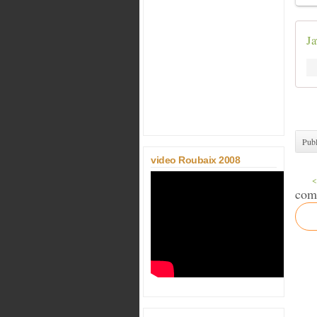
Ja
Publ
video Roubaix 2008
<
com