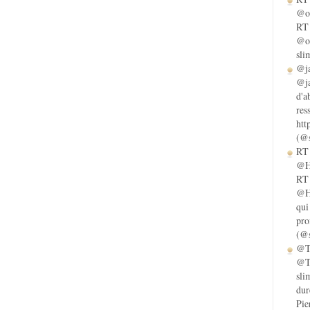
@ol
RT 
@ol
sli
@ja
@ja
d'a
res
htt
(@s
RT 
@He
RT 
@He
qui
pro
(@s
@Ta
@Ta
sli
dur
Pie