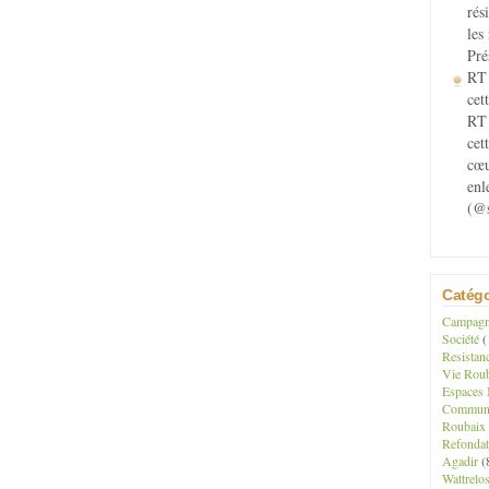
rés
les
Pré
RT 
cett
RT 
cet
cœu
enl
(@s
Catégo
Campagne
Société
(
Resistan
Vie Roub
Espaces 
Communau
Roubaix
Refondat
Agadir
(
Wattrelo