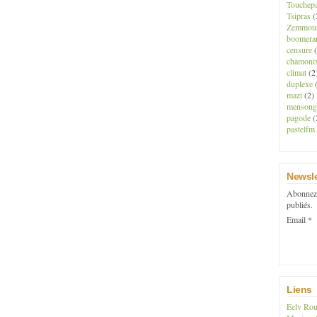
Touchep
Tsipras
(
Zemmou
boomera
censure
(
chamoni
climat
(2
duplexe
(
mazi
(2)
mensong
pagode
(
pastelfm
Newsle
Abonnez-
publiés.
Email
Liens
Eelv Rou