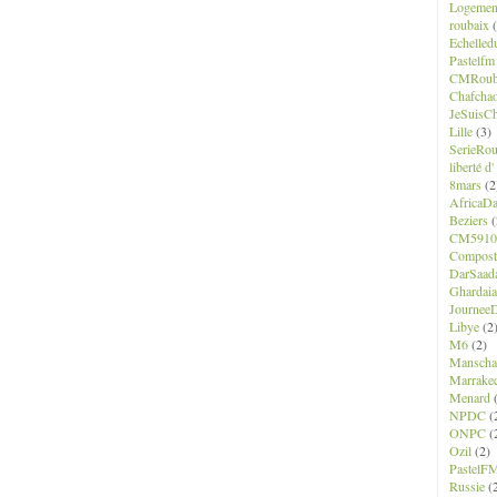
Logemen
roubaix
(
Echelled
Pastelfm
CMRoub
Chafcha
JeSuisCh
Lille
(3)
SerieRo
liberté d
8mars
(2
AfricaD
Beziers
(
CM5910
Composte
DarSaad
Ghardaia
JourneeD
Libye
(2
M6
(2)
Manscha
Marrake
Menard
(
NPDC
(
ONPC
(
Ozil
(2)
PastelF
Russie
(