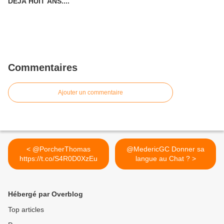
DÉJÀ HUIT ANS....
Commentaires
Ajouter un commentaire
< @PorcherThomas
@MedericGC Donner sa
https://t.co/S4R0D0XzEu
langue au Chat ? >
Hébergé par Overblog
Top articles