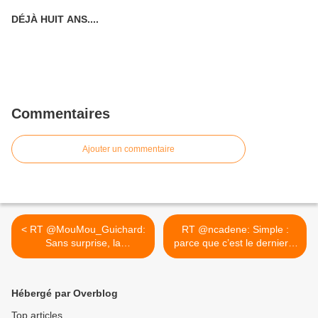
DÉJÀ HUIT ANS....
Commentaires
Ajouter un commentaire
< RT @MouMou_Guichard:
RT @ncadene: Simple :
Sans surprise, la
parce que c’est le dernier...
succursale...
>
Hébergé par Overblog
Top articles