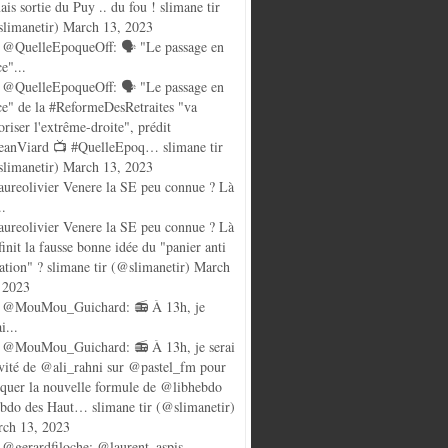
ais sortie du Puy .. du fou ! slimane tir
limanetir) March 13, 2023
@QuelleEpoqueOff: 🗣️ "Le passage en
ce"...
@QuelleEpoqueOff: 🗣️ "Le passage en
ce" de la #ReformeDesRetraites "va
oriser l'extrême-droite", prédit
anViard 📺 #QuelleEpoq… slimane tir
limanetir) March 13, 2023
ureolivier Venere la SE peu connue ? Là
..
ureolivier Venere la SE peu connue ? Là
finit la fausse bonne idée du "panier anti
lation" ? slimane tir (@slimanetir) March
 2023
 @MouMou_Guichard: 📻 À 13h, je
i...
@MouMou_Guichard: 📻 À 13h, je serai
nvité de @ali_rahni sur @pastel_fm pour
quer la nouvelle formule de @libhebdo
ebdo des Haut… slimane tir (@slimanetir)
ch 13, 2023
@gerardfiloche: @laurent_aspis