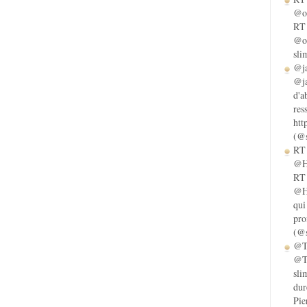
@ol
RT 
@ol
sli
@ja
@ja
d'a
res
htt
(@s
RT 
@He
RT 
@He
qui
pro
(@s
@Ta
@Ta
sli
dur
Pie