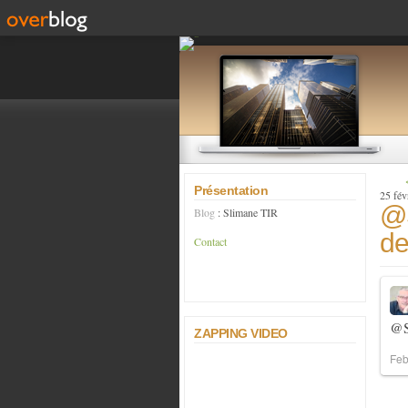
Présentation
25 fév
@S
Blog
: Slimane TIR
de
Contact
@S
ZAPPING VIDEO
Feb