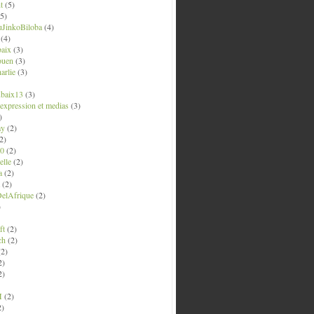
t
(5)
5)
uJinkoBiloba
(4)
(4)
aix
(3)
ouen
(3)
arlie
(3)
ubaix13
(3)
' expression et medias
(3)
)
ay
(2)
2)
0
(2)
lle
(2)
a
(2)
(2)
elAfrique
(2)
)
ft
(2)
ch
(2)
2)
2)
2)
M
(2)
2)