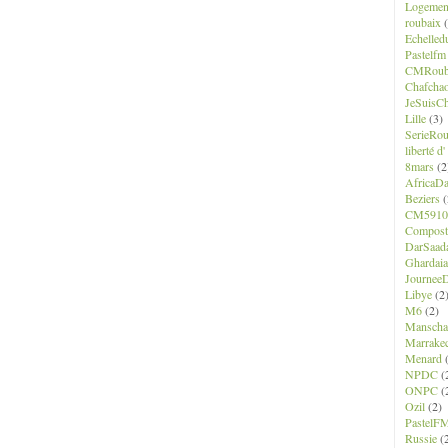
Logemen
roubaix
(
Echelled
Pastelfm
CMRoub
Chafcha
JeSuisCh
Lille
(3)
SerieRo
liberté d
8mars
(2
AfricaD
Beziers
(
CM5910
Composte
DarSaad
Ghardaia
JourneeD
Libye
(2
M6
(2)
Manscha
Marrake
Menard
(
NPDC
(
ONPC
(
Ozil
(2)
PastelF
Russie
(