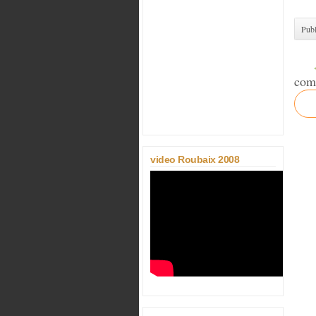
Publ
com
video Roubaix 2008