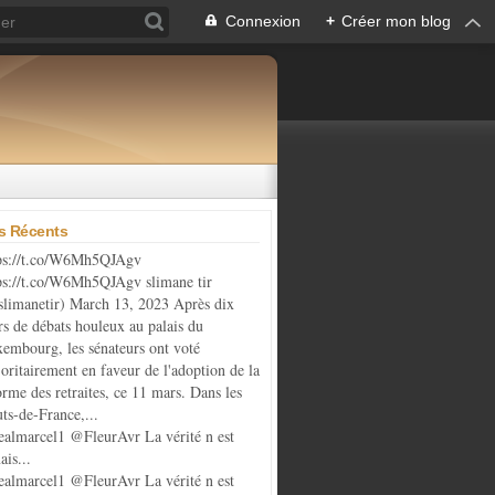
Connexion
+
Créer mon blog
es Récents
ps://t.co/W6Mh5QJAgv
ps://t.co/W6Mh5QJAgv slimane tir
limanetir) March 13, 2023 Après dix
rs de débats houleux au palais du
embourg, les sénateurs ont voté
oritairement en faveur de l'adoption de la
orme des retraites, ce 11 mars. Dans les
ts-de-France,...
almarcel1 @FleurAvr La vérité n est
ais...
almarcel1 @FleurAvr La vérité n est