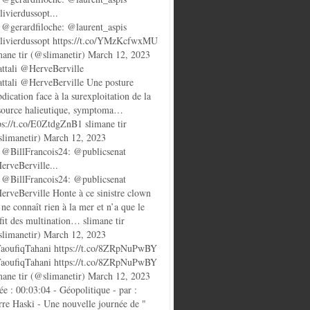
ivierdussopt...
@gerardfiloche: @laurent_aspis
ivierdussopt https://t.co/YMzKcfwxMU
mane tir (@slimanetir) March 12, 2023
ttali @HerveBerville
ttali @HerveBerville Une posture
bdication face à la surexploitation de la
source halieutique, symptoma…
ps://t.co/E0ZtdgZnB1 slimane tir
limanetir) March 12, 2023
@BillFrancois24: @publicsenat
rveBerville...
@BillFrancois24: @publicsenat
rveBerville Honte à ce sinistre clown
 ne connaît rien à la mer et n’a que le
fit des multination… slimane tir
limanetir) March 12, 2023
oufiqTahani https://t.co/8ZRpNuPwBY
oufiqTahani https://t.co/8ZRpNuPwBY
mane tir (@slimanetir) March 12, 2023
ée : 00:03:04 - Géopolitique - par :
rre Haski - Une nouvelle journée de "