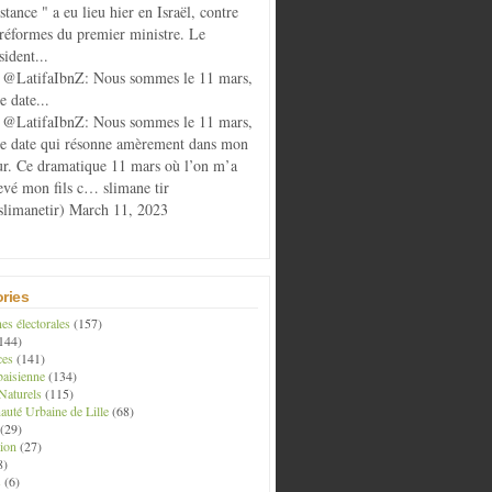
istance " a eu lieu hier en Israël, contre
 réformes du premier ministre. Le
sident...
@LatifaIbnZ: Nous sommes le 11 mars,
e date...
@LatifaIbnZ: Nous sommes le 11 mars,
te date qui résonne amèrement dans mon
r. Ce dramatique 11 mars où l’on m’a
evé mon fils c… slimane tir
limanetir) March 11, 2023
ries
s électorales
(157)
144)
ces
(141)
aisienne
(134)
Naturels
(115)
té Urbaine de Lille
(68)
(29)
ion
(27)
8)
s
(6)