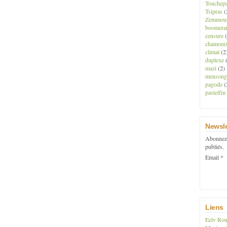
Touchep
Tsipras
(
Zemmou
boomera
censure
(
chamoni
climat
(2
duplexe
(
mazi
(2)
mensong
pagode
(
pastelfm
Newsle
Abonnez-
publiés.
Email
Liens
Eelv Rou