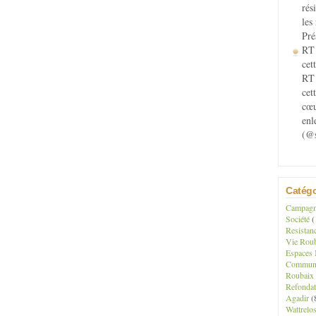
rés
les
Pré
RT 
cett
RT 
cet
cœu
enl
(@s
Catégo
Campagne
Société
(
Resistan
Vie Roub
Espaces 
Communau
Roubaix
Refondat
Agadir
(
Wattrelo