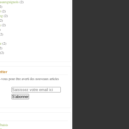
asauxguignols
(2)
2)
r
(2)
ng
(2)
2)
x
(2)
)
2)
e
(2)
2)
(2)
tter
vous pour être averti des nouveaux articles
baisis