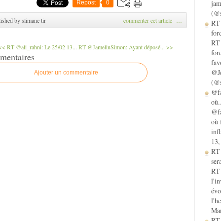
jam
Repost
0
(@s
ished by slimane tir
commenter cet article
…
RT 
for
RT 
<< RT @ali_rahni: Le 25/02 13...
RT @JamelinSimon: Ayant déposé... >>
for
mentaires
fav
@Je
Ajouter un commentaire
(@s
@fa
où.
@fa
où 
inf
13,
RT
sera
RT 
l'i
évo
l'h
Mar
RT 