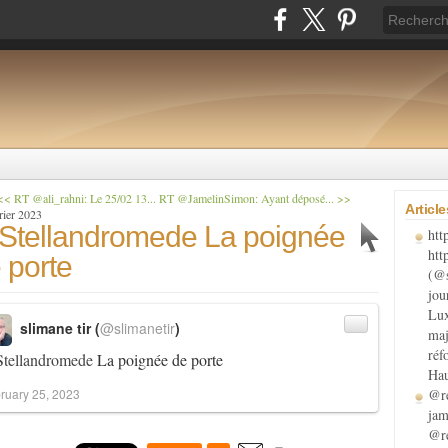
<< RT @ali_rahni: Le 25/02 13...
RT @JamelinSimon: Ayant déposé... >>
Articl
rier 2023
tellandromede La poignée
htt
htt
 porte
(@s
jou
Lux
slimane tir (
@slimanetir
)
maj
réf
tellandromede
La poignée de porte
Hau
ruary 25, 2023
@re
jam
@re