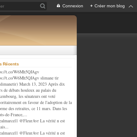
Connexion
+
Créer mon blog
es Récents
ps://t.co/W6Mh5QJAgv
ps://t.co/W6Mh5QJAgv slimane tir
limanetir) March 13, 2023 Après dix
rs de débats houleux au palais du
embourg, les sénateurs ont voté
oritairement en faveur de l'adoption de la
orme des retraites, ce 11 mars. Dans les
ts-de-France,...
almarcel1 @FleurAvr La vérité n est
ais...
almarcel1 @FleurAvr La vérité n est