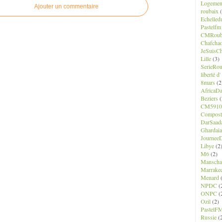
Logemen
Ajouter un commentaire
roubaix
(
Echelled
Pastelfm
CMRoub
Chafcha
JeSuisCh
Lille
(3)
SerieRo
liberté d
8mars
(2
AfricaD
Beziers
(
CM5910
Composte
DarSaad
Ghardaia
JourneeD
Libye
(2
M6
(2)
Manscha
Marrake
Menard
(
NPDC
(
ONPC
(
Ozil
(2)
PastelF
Russie
(