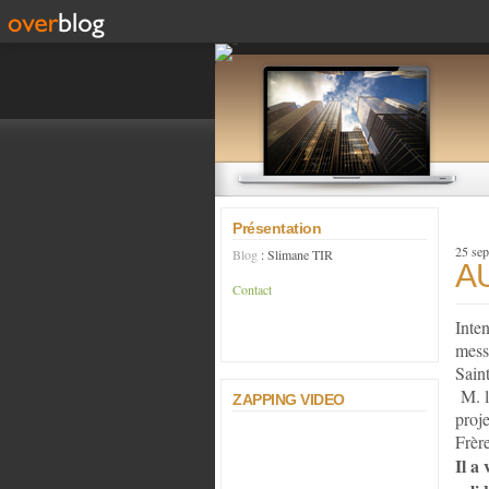
Présentation
25 se
Blog
: Slimane TIR
A
Contact
Inte
mess
Sain
M. le
ZAPPING VIDEO
proje
Frèr
Il a