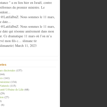
istance " a eu lieu hier en Israël, contre
 réformes du premier ministre. Le
sident...
@LatifaIbnZ: Nous sommes le 11 mars,
e date...
@LatifaIbnZ: Nous sommes le 11 mars,
te date qui résonne amèrement dans mon
r. Ce dramatique 11 mars où l’on m’a
evé mon fils c… slimane tir
limanetir) March 11, 2023
ries
s électorales
(157)
144)
ces
(141)
aisienne
(134)
Naturels
(115)
té Urbaine de Lille
(68)
(29)
ion
(27)
8)
s
(6)