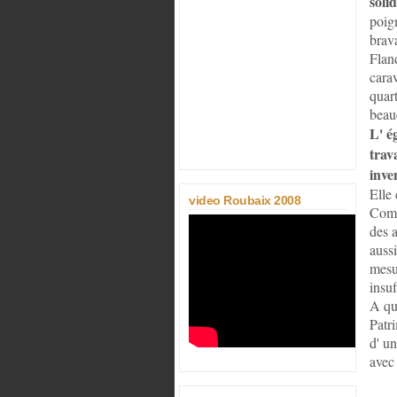
soli
poign
brava
Fland
carav
quart
beauc
L' é
trav
inve
Elle 
video Roubaix 2008
Comp
des a
auss
mesu
insuf
A quo
Patri
d' u
avec 
Base
frich