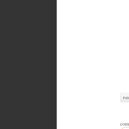
Louvi
Andr
Macke
voies
répu
d’ex
discr
lusop
Turq
soli
diffé
flore
harki
rouba
Publ
com