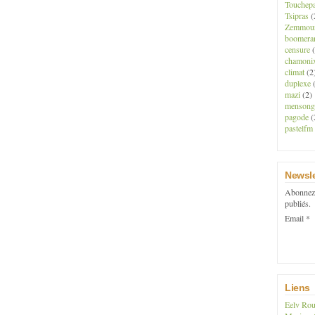
Touchep
Tsipras
(
Zemmou
boomera
censure
(
chamoni
climat
(2
duplexe
(
mazi
(2)
mensong
pagode
(
pastelfm
Newsle
Abonnez-
publiés.
Email
Liens
Eelv Rou