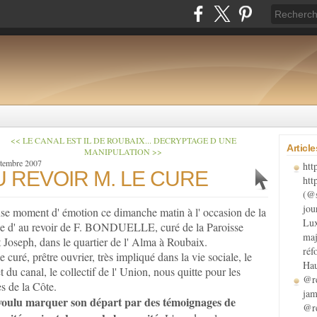
<< LE CANAL EST IL DE ROUBAIX...
DECRYPTAGE D UNE
Articl
MANIPULATION >>
ptembre 2007
htt
U REVOIR M. LE CURE
htt
(@s
jou
nse moment d' émotion ce dimanche matin à l' occasion de la
Lux
e d' au revoir de F. BONDUELLE, curé de la Paroisse
maj
t Joseph, dans le quartier de l' Alma à Roubaix.
réf
 curé, prêtre ouvrier, très impliqué dans la vie sociale, le
Hau
t du canal, le collectif de l' Union, nous quitte pour les
@re
es de la Côte.
jam
 voulu marquer son départ par des témoignages de
@re