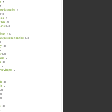
t
(5)
5)
uJinkoBiloba
(4)
(4)
aix
(3)
ouen
(3)
arlie
(3)
ubaix13
(3)
' expression et medias
(3)
)
ay
(2)
2)
0
(2)
lle
(2)
a
(2)
(2)
elAfrique
(2)
)
ft
(2)
ch
(2)
2)
2)
2)
M
(2)
2)