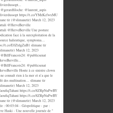
ivierdussopt...
@gerardfiloche: @laurent_aspis
ivierdussopt https://t.co/YMzKcfwxMU
mane tir (@slimanetir) March 12, 2023
ttali @HerveBerville
ttali @HerveBerville Une posture
bdication face à la surexploitation de la
source halieutique, symptoma…
ps://t.co/E0ZtdgZnB1 slimane tir
limanetir) March 12, 2023
@BillFrancois24: @publicsenat
rveBerville...
@BillFrancois24: @publicsenat
rveBerville Honte à ce sinistre clown
 ne connaît rien à la mer et n’a que le
fit des multination… slimane tir
limanetir) March 12, 2023
oufiqTahani https://t.co/8ZRpNuPwBY
oufiqTahani https://t.co/8ZRpNuPwBY
mane tir (@slimanetir) March 12, 2023
ée : 00:03:04 - Géopolitique - par :
rre Haski - Une nouvelle journée de "