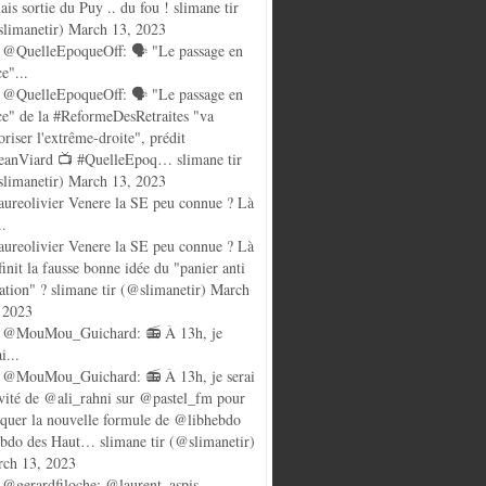
ais sortie du Puy .. du fou ! slimane tir
limanetir) March 13, 2023
@QuelleEpoqueOff: 🗣️ "Le passage en
ce"...
@QuelleEpoqueOff: 🗣️ "Le passage en
ce" de la #ReformeDesRetraites "va
oriser l'extrême-droite", prédit
anViard 📺 #QuelleEpoq… slimane tir
limanetir) March 13, 2023
ureolivier Venere la SE peu connue ? Là
..
ureolivier Venere la SE peu connue ? Là
finit la fausse bonne idée du "panier anti
lation" ? slimane tir (@slimanetir) March
 2023
 @MouMou_Guichard: 📻 À 13h, je
i...
@MouMou_Guichard: 📻 À 13h, je serai
nvité de @ali_rahni sur @pastel_fm pour
quer la nouvelle formule de @libhebdo
ebdo des Haut… slimane tir (@slimanetir)
ch 13, 2023
@gerardfiloche: @laurent_aspis