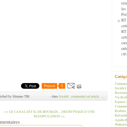
ère de Don, le citadelle de Lille, Parc Barbieux, Musée la Piscine,
rés
é Diligent, Pouss cup, Lille Métropole Habitat, le Fresnoy
les
llerie, Hameaux de la Mémoire, chemins de halage, vélos routes,
Pré
 vertes, laïcité, vigilance laïque, Europe du Nord Ouest, nation
RT 
blicaine, loi de 1905, construction de mosquées, liberté
cett
pression, liberté de cultes, loisirama, champs captants,
RT 
iminations, qualité de vie, émissions arabophones, berbérophones,
cet
hones, francophones, Algérie, Maroc, Tunisie, Maghreb,Portugal,
cœu
uie,Espagne, démocratie participative, réfugiés climatiques,
enl
darité avec les sans abris, non aux expulsions, respect des
(@s
rences, architecture bio-climatique, protection de la faune et de la
, non au nucléaire, énergies alternatives, biodiversité , pays arabes,
s, rapatriés,bouira,
ville de roubaix, Paris-Roubaix,ps-roubaix,upc-
ix,les usines,
Catégo
Campagne
Repost
0
Société
(
Resistan
ished by Slimane TIR
-
dans
Société
commenter cet article
…
Vie Roub
Espaces 
Communau
Roubaix
<< LE CANAL EST IL DE ROUBAIX...
DECRYPTAGE D UNE
Refondat
MANIPULATION >>
Agadir
(
mentaires
Wattrelo