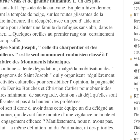
darité vrais et de grande humanité.
L' un des plus
jam
ants fut l' épisode de la caravane. En plein hiver dernier,
(@s
nt la tempête de neige, sur les routes glissantes de la
RT 
re intérieure, il a récupéré, avec un peu d' aide une
for
ane pour abriter une famille de réfugiés sans abri, dans le
RT 
ier......Quelques oreilles au premier rang ont certainement
for
fav
oup sifflé.
@Je
glise Saint Joseph, " celle du charpentier et des
(@s
ailleurs " est le seul momument roubaisien classé à l'
@fa
ntaire des Monuments historiques.
où.
continue sa lente dégradation, malgré la mobilisation des "
@fa
agnons de Saint Joseph " qui y organisent régulièrement
où 
ctivités culturelles pour sensibiliser l' opinion, la pugnacité
inf
i de Denise Bouchez et Christian Carlier pour obtenir des
13,
res minimum de sauvegarde, dont on sait déjà qu'elles sont
RT
fisantes et pas à la hauteur des problèmes.
sera
i sert il donc d' avoir dans cette équipe un élu délégué au
RT 
moine, qui devrait faire montre d' une vigilance notariale et
l'i
n engagement efficace ? Manifestement, nous n' avons pas,
évo
lui, la même définition ni du Patrimoine, ni des priorités.
l'h
Mar
 des Prés du Hem, Armentières, Mosaïc ; Jardin des Cultures,
es industrielles, Ugine Kulhmann, Roubaix, Tourcoing, Wattrelos,
RT 