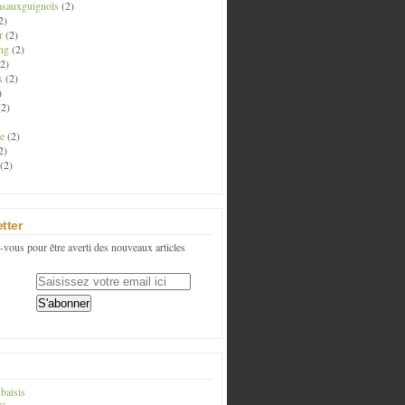
asauxguignols
(2)
2)
r
(2)
ng
(2)
2)
x
(2)
)
2)
e
(2)
2)
(2)
tter
vous pour être averti des nouveaux articles
baisis