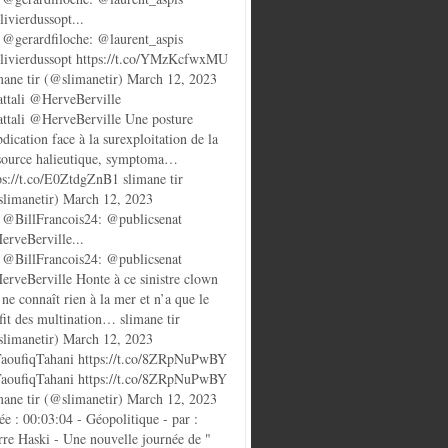
ivierdussopt...
@gerardfiloche: @laurent_aspis
ivierdussopt https://t.co/YMzKcfwxMU
mane tir (@slimanetir) March 12, 2023
ttali @HerveBerville
ttali @HerveBerville Une posture
bdication face à la surexploitation de la
source halieutique, symptoma…
ps://t.co/E0ZtdgZnB1 slimane tir
limanetir) March 12, 2023
@BillFrancois24: @publicsenat
rveBerville...
@BillFrancois24: @publicsenat
rveBerville Honte à ce sinistre clown
 ne connaît rien à la mer et n’a que le
fit des multination… slimane tir
limanetir) March 12, 2023
oufiqTahani https://t.co/8ZRpNuPwBY
oufiqTahani https://t.co/8ZRpNuPwBY
mane tir (@slimanetir) March 12, 2023
ée : 00:03:04 - Géopolitique - par :
rre Haski - Une nouvelle journée de "