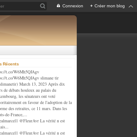
Connexion
+
Créer mon blog
es Récents
ps://t.co/W6Mh5QJAgv
ps://t.co/W6Mh5QJAgv slimane tir
limanetir) March 13, 2023 Après dix
rs de débats houleux au palais du
embourg, les sénateurs ont voté
oritairement en faveur de l'adoption de la
orme des retraites, ce 11 mars. Dans les
ts-de-France,...
almarcel1 @FleurAvr La vérité n est
ais...
almarcel1 @FleurAvr La vérité n est