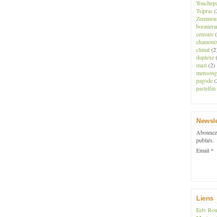
Touchep
Tsipras
(
Zemmou
boomera
censure
(
chamoni
climat
(2
duplexe
(
mazi
(2)
mensong
pagode
(
pastelfm
Newsle
Abonnez-
publiés.
Email
Liens
Eelv Rou