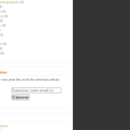
asauxguignols
(2)
2)
r
(2)
ng
(2)
2)
x
(2)
)
2)
e
(2)
2)
(2)
tter
vous pour être averti des nouveaux articles
baisis