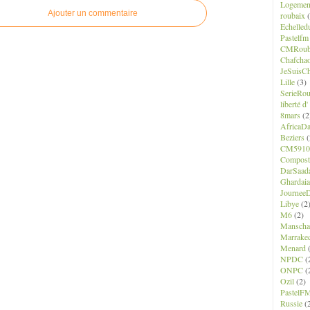
Logemen
Ajouter un commentaire
roubaix
(
Echelled
Pastelfm
CMRoub
Chafcha
JeSuisCh
Lille
(3)
SerieRo
liberté d
8mars
(2
AfricaD
Beziers
(
CM5910
Composte
DarSaad
Ghardaia
JourneeD
Libye
(2
M6
(2)
Manscha
Marrake
Menard
(
NPDC
(
ONPC
(
Ozil
(2)
PastelF
Russie
(