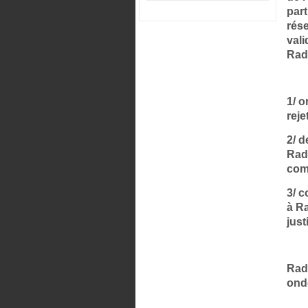
part
rése
val
Radi
1/ 
reje
2/ 
Radi
comp
3/ 
à Ra
just
Radi
onde