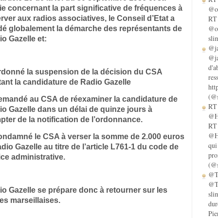
ie concernant la part significative de fréquences à
@ol
rver aux radios associatives, le Conseil d’Etat a
RT 
@ol
idé globalement la démarche des représentants de
sli
o Gazelle et:
@ja
@ja
d'a
ordonné la suspension de la décision du CSA
res
tant la candidature de Radio Gazelle
htt
(@s
demandé au CSA de réexaminer la candidature de
RT 
o Gazelle dans un délai de quinze jours à
@He
ter de la notification de l’ordonnance.
RT 
@He
condamné le CSA à verser la somme de 2.000 euros
qui
dio Gazelle au titre de l’article L761-1 du code de
pro
ice administrative.
(@s
@Ta
@Ta
o Gazelle se prépare donc à retourner sur les
sli
s marseillaises.
dur
Pie