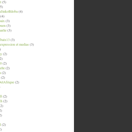
t
(5)
5)
uJinkoBiloba
(4)
(4)
aix
(3)
ouen
(3)
arlie
(3)
ubaix13
(3)
' expression et medias
(3)
)
ay
(2)
2)
0
(2)
lle
(2)
a
(2)
(2)
elAfrique
(2)
)
ft
(2)
ch
(2)
2)
2)
2)
M
(2)
2)