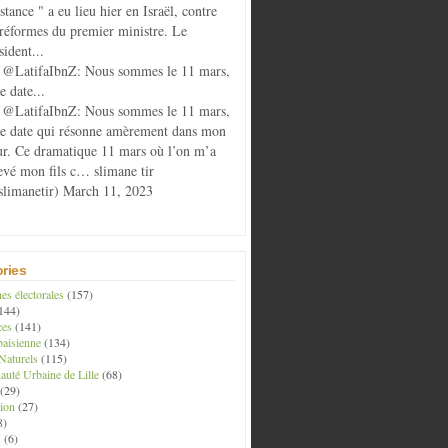
istance " a eu lieu hier en Israël, contre
 réformes du premier ministre. Le
sident...
@LatifaIbnZ: Nous sommes le 11 mars,
e date...
@LatifaIbnZ: Nous sommes le 11 mars,
te date qui résonne amèrement dans mon
r. Ce dramatique 11 mars où l’on m’a
evé mon fils c… slimane tir
limanetir) March 11, 2023
ries
s électorales
(157)
144)
ces
(141)
aisienne
(134)
Naturels
(115)
té Urbaine de Lille
(68)
(29)
ion
(27)
8)
s
(6)