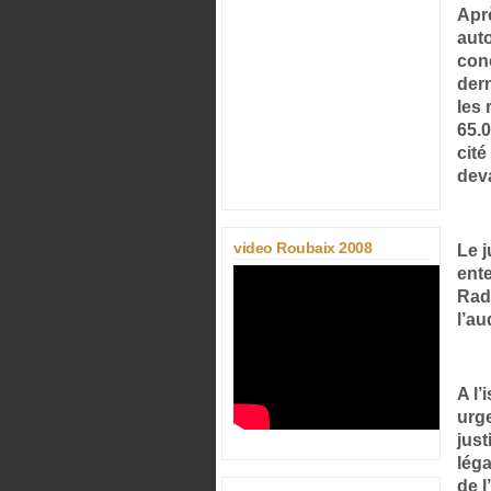
Apr
auto
conc
der
les
65.0
cit
deva
video Roubaix 2008
Le j
ent
Rad
l’au
A l’
urge
just
lég
de l