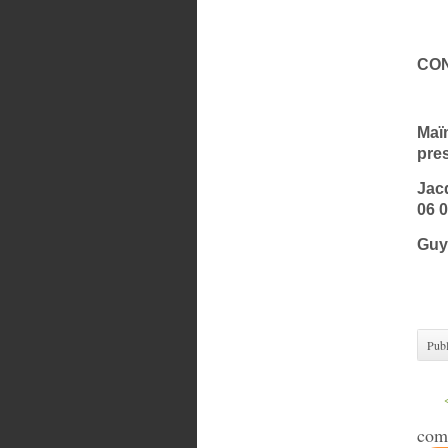
CO
Maï
pres
Jac
06 0
Guy 
Publ
com