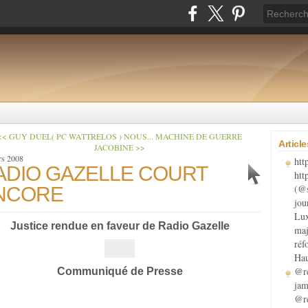
<< GUY DUEL( PC WATTRELOS ) NOUS...
MACHINE DE GUERRE
Articl
JACOBINE >>
rs 2008
htt
ADIO GAZELLE COURT
htt
(@s
NCORE
jou
Lux
Justice rendue en faveur de Radio Gazelle
maj
réf
Hau
@re
Communiqué de Presse
jam
@re