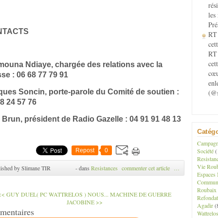
rés
les
Pré
NTACTS
RT 
cett
RT 
cet
mouna Ndiaye, chargée des relations avec la
cœu
se : 06 68 77 79 91
enl
ques Soncin, porte-parole du Comité de soutien :
(@s
8 24 57 76
Brun, président de Radio Gazelle : 04 91 91 48 13
Catégo
Campagne
Repost
0
Société
(
Resistan
Vie Roub
ished by Slimane TIR
-
dans
Resistances
commenter cet article
…
Espaces 
Communau
Roubaix
<< GUY DUEL( PC WATTRELOS ) NOUS...
MACHINE DE GUERRE
Refondat
JACOBINE >>
Agadir
(
mentaires
Wattrelo