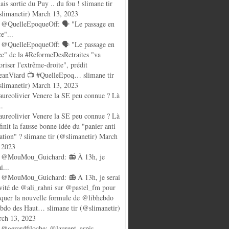
ais sortie du Puy .. du fou ! slimane tir
limanetir) March 13, 2023
@QuelleEpoqueOff: 🗣️ "Le passage en
ce"...
@QuelleEpoqueOff: 🗣️ "Le passage en
ce" de la #ReformeDesRetraites "va
oriser l'extrême-droite", prédit
anViard 📺 #QuelleEpoq… slimane tir
limanetir) March 13, 2023
ureolivier Venere la SE peu connue ? Là
..
ureolivier Venere la SE peu connue ? Là
finit la fausse bonne idée du "panier anti
lation" ? slimane tir (@slimanetir) March
 2023
 @MouMou_Guichard: 📻 À 13h, je
i...
@MouMou_Guichard: 📻 À 13h, je serai
nvité de @ali_rahni sur @pastel_fm pour
quer la nouvelle formule de @libhebdo
ebdo des Haut… slimane tir (@slimanetir)
ch 13, 2023
@gerardfiloche: @laurent_aspis