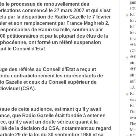
jam
ès le processus de renouvellement des
(@s
risations commencé le 27 mars 2007 et qui s’est
RT 
lu par la disparition de Radio Gazelle le 7 février
for
nier et son remplacement par France Maghreb 2,
RT 
 responsables de Radio Gazelle, soutenus par
for
00 pétitionnaires et par la plupart des élus de la
fav
é phocéenne, ont formé un référé suspension
@Je
nt le Conseil d’Etat.
(@s
@fa
où.
@fa
uge des référés au Conseil d’Etat a reçu et
où 
endu contradictoirement les représentants de
inf
io Gazelle et ceux du Conseil supérieur de
13,
diovisuel (CSA).
RT
sera
RT 
issue de cette audience, estimant qu’il y avait
l'i
nce, que Radio Gazelle était fondée à ester en
évo
ice, qu’il y avait un doute sérieux quant à la
l'h
alité de la décision du CSA, notamment au regard
Mar
’article 29 de la loi du 30 septembre 1986 et sa
RT 