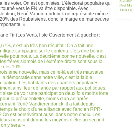
Myriam 
allés voter. On est optimistes. L'électorat populaire qui
Noel Ma
t tourné vers le FN va être disponible. Avec
Alain Lip
stention, René Vandierendonck ne représente même
 20% des Roubaisiens, donc la marge de manoeuvre
importante. »
ane Tir (Les Verts, liste Ouvertement à gauche) :
,67%, c'est un très bon résultat ! On a fait une
ifique campagne sur le contenu, c'ets une bonne
elle pour nous. La deuxième bonne nouvelle, c'est
les frères siamois de l'extrême-droite sont sous la
e des 10%.
roisième nouvelle, mais celle-là est très mauvaise
 la démocratie dans notre ville, c'est la faible
icipation. Les habitants des quartiers populaires
iment ainsi leur défiance par rapport aux politiques.
t triste de voir une participation deux fois moins forte
pour la présidentielle, moins d'un an après.
ernant René Vandierendonck, il a fait depuis
temps le choix d'une alliance avec l'ancien RPR-
 On est persévérant aussi dans notre choix. Les
teurs nous ont donné les moyens d'être au second
, on y sera. »