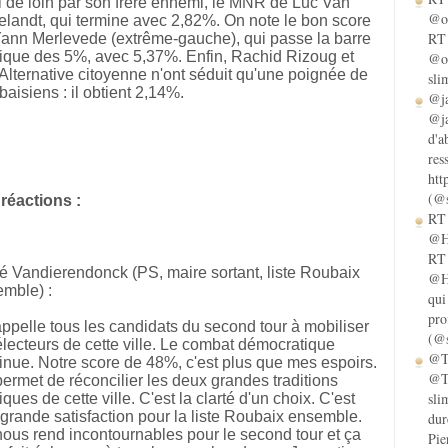
i de loin par son frère ennemi, le MNR de Luc Van
@ol
landt, qui termine avec 2,82%. On note le bon score
RT 
ann Merlevede (extrême-gauche), qui passe la barre
dique des 5%, avec 5,37%. Enfin, Rachid Rizoug et
@ol
Alternative citoyenne n'ont séduit qu'une poignée de
sli
aisiens : il obtient 2,14%.
@ja
@ja
d'a
res
htt
(@s
réactions :
RT 
@He
RT 
 Vandierendonck (PS, maire sortant, liste Roubaix
@He
mble) :
qui
pro
appelle tous les candidats du second tour à mobiliser
(@s
électeurs de cette ville. Le combat démocratique
@Ta
inue. Notre score de 48%, c'est plus que mes espoirs.
@Ta
ermet de réconcilier les deux grandes traditions
sli
tiques de cette ville. C'est la clarté d'un choix. C'est
grande satisfaction pour la liste Roubaix ensemble.
dur
ous rend incontournables pour le second tour et ça
Pie