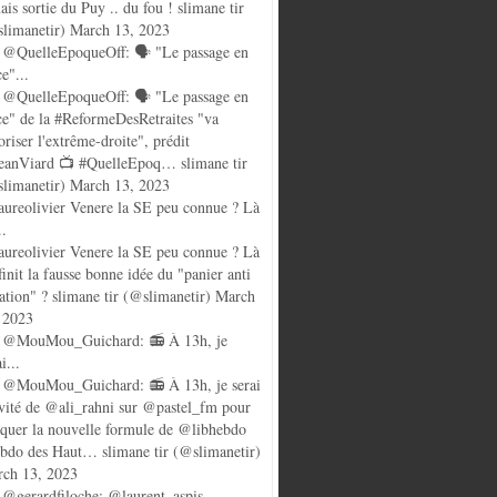
ais sortie du Puy .. du fou ! slimane tir
limanetir) March 13, 2023
@QuelleEpoqueOff: 🗣️ "Le passage en
ce"...
@QuelleEpoqueOff: 🗣️ "Le passage en
ce" de la #ReformeDesRetraites "va
oriser l'extrême-droite", prédit
anViard 📺 #QuelleEpoq… slimane tir
limanetir) March 13, 2023
ureolivier Venere la SE peu connue ? Là
..
ureolivier Venere la SE peu connue ? Là
finit la fausse bonne idée du "panier anti
lation" ? slimane tir (@slimanetir) March
 2023
 @MouMou_Guichard: 📻 À 13h, je
i...
@MouMou_Guichard: 📻 À 13h, je serai
nvité de @ali_rahni sur @pastel_fm pour
quer la nouvelle formule de @libhebdo
ebdo des Haut… slimane tir (@slimanetir)
ch 13, 2023
@gerardfiloche: @laurent_aspis