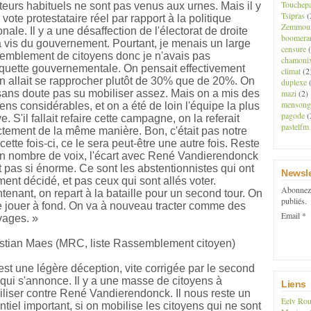
Touchep
teurs habituels ne sont pas venus aux urnes. Mais il y
Tsipras
(
 vote protestataire réel par rapport à la politique
Zemmou
onale. Il y a une désaffection de l'électorat de droite
boomera
à vis du gouvernement. Pourtant, je menais un large
censure
(
emblement de citoyens donc je n'avais pas
chamoni
iquette gouvernementale. On pensait effectivement
climat
(2
n allait se rapprocher plutôt de 30% que de 20%. On
duplexe
(
mazi
(2)
sans doute pas su mobiliser assez. Mais on a mis des
mensong
ns considérables, et on a été de loin l'équipe la plus
pagode
(
ve. S'il fallait refaire cette campagne, on la referait
pastelfm
tement de la même manière. Bon, c'était pas notre
 cette fois-ci, ce le sera peut-être une autre fois. Reste
n nombre de voix, l'écart avec René Vandierendonck
t pas si énorme. Ce sont les abstentionnistes qui ont
Newsle
ment décidé, et pas ceux qui sont allés voter.
Abonnez-
tenant, on repart à la bataille pour un second tour. On
publiés.
e jouer à fond. On va à nouveau tracter comme des
Email
vages. »
stian Maes (MRC, liste Rassemblement citoyen)
est une légère déception, vite corrigée par le second
 qui s'annonce. Il y a une masse de citoyens à
Liens
liser contre René Vandierendonck. Il nous reste un
Eelv Rou
ntiel important, si on mobilise les citoyens qui ne sont