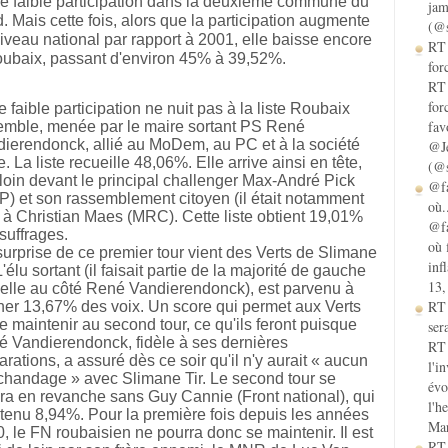
e faible participation dans la deuxième commune du
jam
. Mais cette fois, alors que la participation augmente
(@s
iveau national par rapport à 2001, elle baisse encore
RT 
ubaix, passant d'environ 45% à 39,52%.
for
RT 
for
e faible participation ne nuit pas à la liste Roubaix
fav
mble, menée par le maire sortant PS René
ierendonck, allié au MoDem, au PC et à la société
@Je
le. La liste recueille 48,06%. Elle arrive ainsi en tête,
(@s
 loin devant le principal challenger Max-André Pick
@fa
) et son rassemblement citoyen (il était notamment
où.
é à Christian Maes (MRC). Cette liste obtient 19,01%
@fa
suffrages.
où 
urprise de ce premier tour vient des Verts de Slimane
inf
 L'élu sortant (il faisait partie de la majorité de gauche
13,
ielle au côté René Vandierendonck), est parvenu à
RT
ner 13,67% des voix. Un score qui permet aux Verts
e maintenir au second tour, ce qu'ils feront puisque
sera
 Vandierendonck, fidèle à ses dernières
RT 
arations, a assuré dès ce soir qu'il n'y aurait « aucun
l'i
handage » avec Slimane Tir. Le second tour se
évo
ra en revanche sans Guy Cannie (Front national), qui
l'h
tenu 8,94%. Pour la première fois depuis les années
Mar
, le FN roubaisien ne pourra donc se maintenir. Il est
RT 