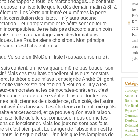
 fait échapper à tous les marchandages. Je continue
rés
e dépose ma liste telle quelle, dès demain matin à 8h à
les
réfecture. Les Verts ont fermé eux-mêmes la porte
Pré
t la constitution des listes. Il n'y aura aucune
RT 
ciation. Leur programme et le nôtre sont de toute
cett
n incompatibles. Je ne fais pas d'accord sur un coin
RT 
able, ni de marchandage avec des formations
cet
tiques. Les Roubaisiens choisiront. Mon principal
rsaire, c'est l'abstention. »
cœu
enl
ud Verspieren (MoDem, liste Roubaix ensemble) :
(@s
 suis content, on ne va quand même pas bouder son
sir ! Mais ces résultats appellent plusieurs constats.
ord, la théorie que m'avait enseignée André Diligent
Catégo
 cette ville existe bel et bien à Roubaix : il y a les
aux-démocrates et les démocrates-chrétiens, c'est
Campagne
Société
(
tendance lourde qui se vérifie. Ensuite, toutes les
Resistan
ries politiciennes de dissidence, d'un côté, de l'autre,
Vie Roub
ont avérées fausses. Les électeurs ont confirmé qu'ils
Espaces 
aitaient cet accord, et ça prouve qu'on avait raison.
Communau
e liste, telle qu'elle est composée, nous donne les
Roubaix
ns de fonctionner. Mais les jeux ne sont pas faits,
Refondat
 si c'est bien parti. Le danger de l'abstention est là
Agadir
(
 nous, le risque existe. Une fois que les lampions de
Wattrelo