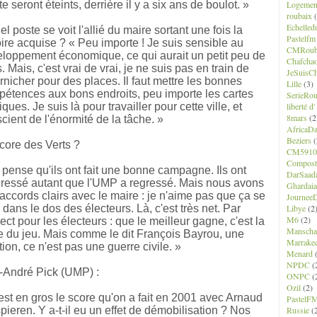
Logemen
ête seront éteints, derrière il y a six ans de boulot. »
roubaix
(
Echelled
el poste se voit l'allié du maire sortant une fois la
Pastelfm
oire acquise ? « Peu importe ! Je suis sensible au
CMRoub
loppement économique, ce qui aurait un petit peu de
Chafcha
. Mais, c'est vrai de vrai, je ne suis pas en train de
JeSuisCh
rnicher pour des places. Il faut mettre les bonnes
Lille
(3)
étences aux bons endroits, peu importe les cartes
SerieRo
liberté d
tiques. Je suis là pour travailler pour cette ville, et
8mars
(2
cient de l'énormité de la tâche. »
AfricaD
Beziers
(
core des Verts ?
CM5910
Composte
 pense qu'ils ont fait une bonne campagne. Ils ont
DarSaad
ressé autant que l'UMP a regressé. Mais nous avons
Ghardaia
accords clairs avec le maire : je n'aime pas que ça se
JourneeD
Libye
(2
 dans le dos des électeurs. Là, c'est très net. Par
M6
(2)
ect pour les électeurs : que le meilleur gagne, c'est la
Manscha
e du jeu. Mais comme le dit François Bayrou, une
Marrake
tion, ce n'est pas une guerre civile. »
Menard
(
NPDC
(
-André Pick (UMP) :
ONPC
(
Ozil
(2)
est en gros le score qu'on a fait en 2001 avec Arnaud
PastelF
Russie
(
pieren. Y a-t-il eu un effet de démobilisation ? Nos