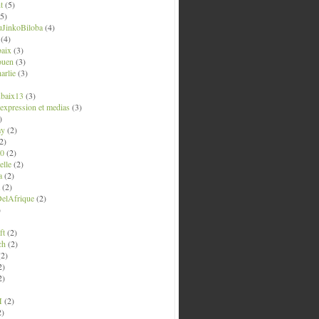
t
(5)
5)
uJinkoBiloba
(4)
(4)
aix
(3)
ouen
(3)
arlie
(3)
ubaix13
(3)
' expression et medias
(3)
)
ay
(2)
2)
0
(2)
lle
(2)
a
(2)
(2)
elAfrique
(2)
)
ft
(2)
ch
(2)
2)
2)
2)
M
(2)
2)