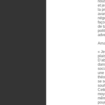
nous
et j
la p
avan
négo
faço
de t
poli
adve
Arna
« Je
plai
D'ab
dans
soci
une 
théo
se s
souh
Cett
moye
même
pour