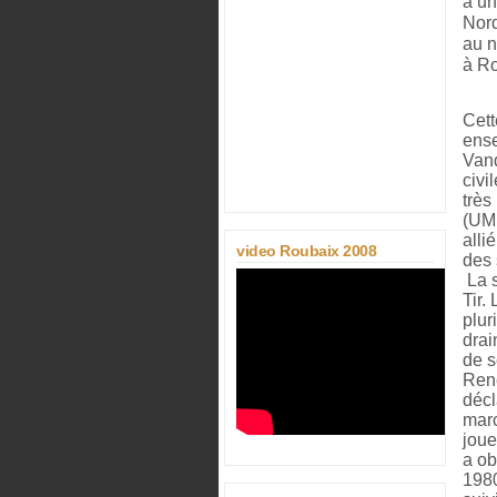
à un
Nord
au n
à Ro
Cett
ense
Vand
civi
très
(UMP
alli
video Roubaix 2008
des 
La s
Tir.
plur
drai
de s
René
décl
marc
joue
a ob
1980