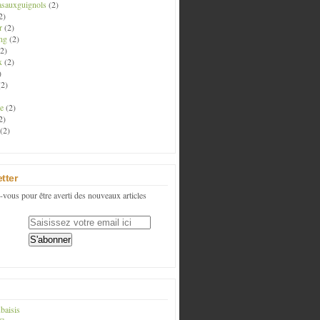
asauxguignols
(2)
2)
r
(2)
ng
(2)
2)
x
(2)
)
2)
e
(2)
2)
(2)
tter
vous pour être averti des nouveaux articles
baisis