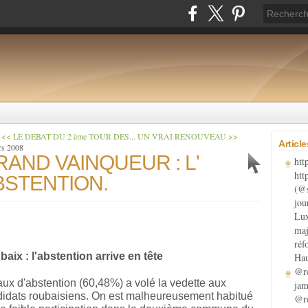
<< LE DEBAT DU 2 ème TOUR DES...
UN VRAI RENOUVEAU >>
Articl
rs 2008
RAND VAINQUEUR : L'
htt
htt
BSTENTION.
(@s
jou
Lux
maj
réf
aix : l'abstention arrive en tête
Hau
@re
aux d'abstention (60,48%) a volé la vedette aux
jam
idats roubaisiens. On est malheureusement habitué
@re