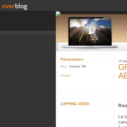
Présentation
15 ma
G
Blog
: Slimane TIR
A
Contact
ZAPPING VIDEO
Roub
Le t
cand