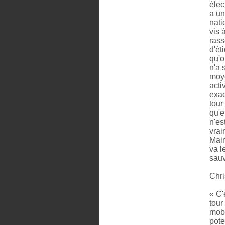
élec
a un
nati
vis 
rass
d'ét
qu'o
n'a 
moye
acti
exac
tour
qu'e
n'es
vrai
Main
va l
sau
Chri
« C'
tour
mobi
pote