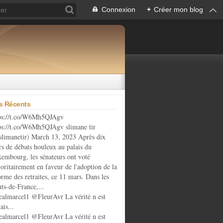
Connexion
+
Créer mon blog
es Récents
ps://t.co/W6Mh5QJAgv
ps://t.co/W6Mh5QJAgv slimane tir
limanetir) March 13, 2023 Après dix
rs de débats houleux au palais du
embourg, les sénateurs ont voté
oritairement en faveur de l'adoption de la
orme des retraites, ce 11 mars. Dans les
ts-de-France,...
almarcel1 @FleurAvr La vérité n est
ais...
almarcel1 @FleurAvr La vérité n est