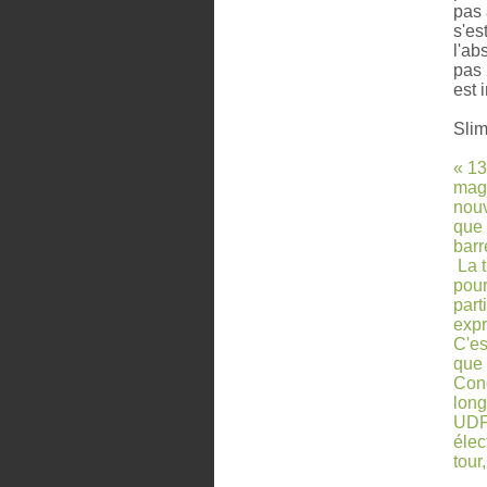
pas 
s'es
l'ab
pas
est 
Slim
« 13
magn
nouv
que 
barr
La t
pour
part
expr
C'es
que 
Conc
long
UDF.
élec
tour