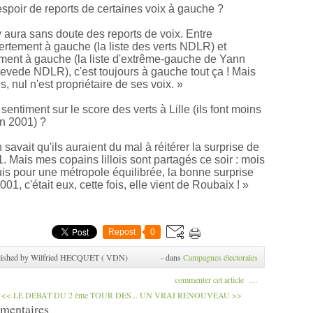
spoir de reports de certaines voix à gauche ?
 y aura sans doute des reports de voix. Entre
rtement à gauche (la liste des verts NDLR) et
ment à gauche (la liste d'extrême-gauche de Yann
evede NDLR), c'est toujours à gauche tout ça ! Mais
s, nul n'est propriétaire de ses voix. »
sentiment sur le score des verts à Lille (ils font moins
n 2001) ?
 savait qu'ils auraient du mal à réitérer la surprise de
. Mais mes copains lillois sont partagés ce soir : mois
uis pour une métropole équilibrée, la bonne surprise
001, c'était eux, cette fois, elle vient de Roubaix ! »
Repost
0
lished by Wilfried HECQUET ( VDN)
-
dans
Campagnes électorales
commenter cet article
…
<< LE DEBAT DU 2 ème TOUR DES...
UN VRAI RENOUVEAU >>
mentaires