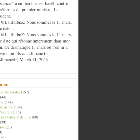
istance " a eu lieu hier en Israël, contre
 réformes du premier ministre. Le
sident...
@LatifaIbnZ: Nous sommes le 11 mars,
e date...
@LatifaIbnZ: Nous sommes le 11 mars,
te date qui résonne amèrement dans mon
r. Ce dramatique 11 mars où l’on m’a
evé mon fils c… slimane tir
limanetir) March 11, 2023
ries
s électorales
(157)
144)
ces
(141)
aisienne
(134)
Naturels
(115)
té Urbaine de Lille
(68)
(29)
ion
(27)
8)
s
(6)