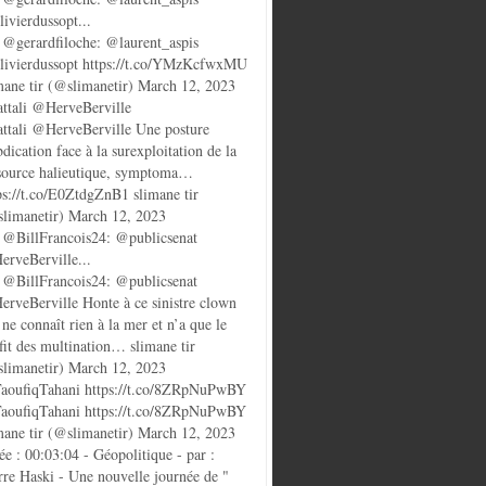
ivierdussopt...
@gerardfiloche: @laurent_aspis
ivierdussopt https://t.co/YMzKcfwxMU
mane tir (@slimanetir) March 12, 2023
ttali @HerveBerville
ttali @HerveBerville Une posture
bdication face à la surexploitation de la
source halieutique, symptoma…
ps://t.co/E0ZtdgZnB1 slimane tir
limanetir) March 12, 2023
@BillFrancois24: @publicsenat
rveBerville...
@BillFrancois24: @publicsenat
rveBerville Honte à ce sinistre clown
 ne connaît rien à la mer et n’a que le
fit des multination… slimane tir
limanetir) March 12, 2023
oufiqTahani https://t.co/8ZRpNuPwBY
oufiqTahani https://t.co/8ZRpNuPwBY
mane tir (@slimanetir) March 12, 2023
ée : 00:03:04 - Géopolitique - par :
rre Haski - Une nouvelle journée de "