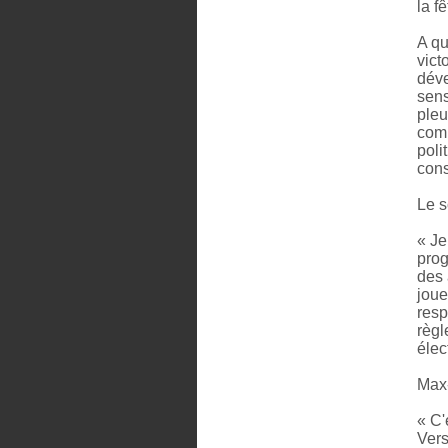
la f
A qu
vict
déve
sens
pleu
comp
poli
cons
Le s
« Je
prog
des 
joue
resp
règl
élec
Max
« C'
Vers