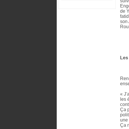
suiv
Enge
de Y
fati
son 
Roub
Les 
René
ense
« J'
les 
cont
Ça p
poli
une 
Ça n