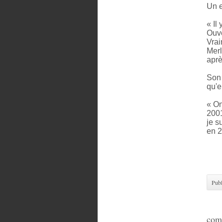
Un e
« Il
Ouve
Vrai
Merl
aprè
Son 
qu'e
« On
2001
je s
en 2
Pub
com